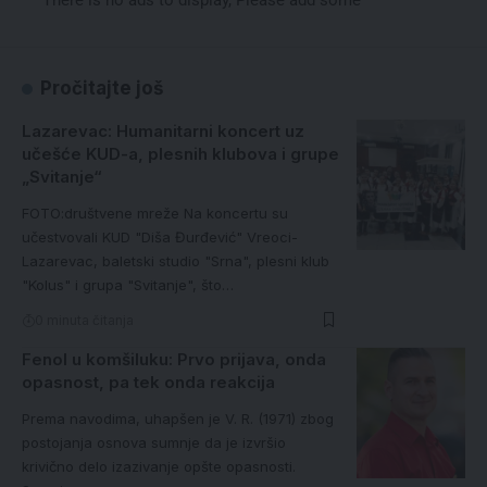
Pročitajte još
Lazarevac: Humanitarni koncert uz
učešće KUD-a, plesnih klubova i grupe
„Svitanje“
FOTO:društvene mreže Na koncertu su
učestvovali KUD "Diša Đurđević" Vreoci-
Lazarevac, baletski studio "Srna", plesni klub
"Kolus" i grupa "Svitanje", što…
0 minuta čitanja
Fenol u komšiluku: Prvo prijava, onda
opasnost, pa tek onda reakcija
Prema navodima, uhapšen je V. R. (1971) zbog
postojanja osnova sumnje da je izvršio
krivično delo izazivanje opšte opasnosti.