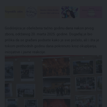
Godišnjica je obeležena tačno godinu dana nakon prvog
zbora, održanog 20. marta 2025. godine. Događaj je bio
prilika da se građani podsete kako je sve počelo, ali i šta je
tokom prethodnih godinu dana pokrenuto kroz okupljanja,
inicijative i javne reakcije.