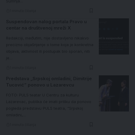
Sumnja…
1 minuta čitanja
Suspendovan nalog portala Pravo u
centar na društvenoj mreži X
Redakciji, međutim, nije dostavljeno nikakvo
precizno objašnjenje o tome koja je konkretna
objava, aktivnost ili postupak bio sporan, niti
je…
1 minuta čitanja
Predstava „Srpskoj omladini, Dimitrije
Tucović“ ponovo u Lazarevcu
FOTO: PULS teatar U Centru za kulturu
Lazarevac, publika će imati priliku da ponovo
pogleda predstavu PULS teatra, "Srpskoj
omladini,…
1 minuta čitanja