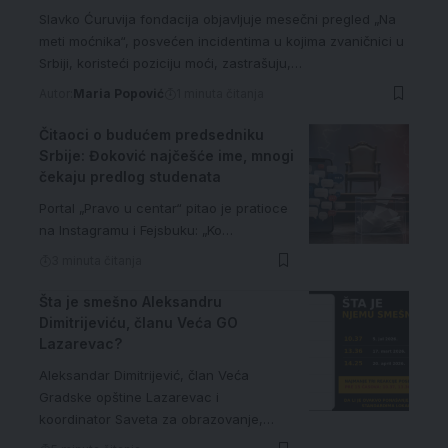
Slavko Ćuruvija fondacija objavljuje mesečni pregled „Na
meti moćnika“, posvećen incidentima u kojima zvaničnici u
Srbiji, koristeći poziciju moći, zastrašuju,…
Autor:
Maria Popović
1 minuta čitanja
Čitaoci o budućem predsedniku
Srbije: Đoković najčešće ime, mnogi
čekaju predlog studenata
Portal „Pravo u centar“ pitao je pratioce
na Instagramu i Fejsbuku: „Ko…
3 minuta čitanja
Šta je smešno Aleksandru
Dimitrijeviću, članu Veća GO
Lazarevac?
Aleksandar Dimitrijević, član Veća
Gradske opštine Lazarevac i
koordinator Saveta za obrazovanje,…