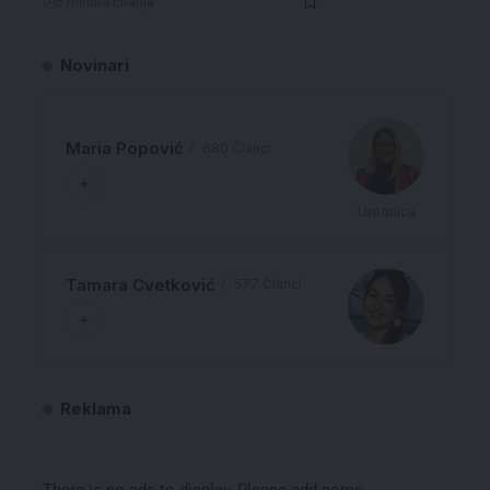
5 minuta čitanja
Novinari
Maria Popović
680 Članci
Urednica
Tamara Cvetković
577 Članci
Reklama
There is no ads to display, Please add some