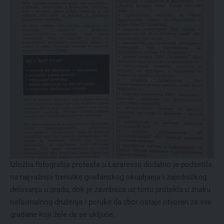
Izložba fotografija protesta u Lazarevcu dodatno je podsetila
na najvažnije trenutke građanskog okupljanja i zajedničkog
delovanja u gradu, dok je završnica uz tortu protekla u znaku
neformalnog druženja i poruke da zbor ostaje otvoren za sve
građane koji žele da se uključe.