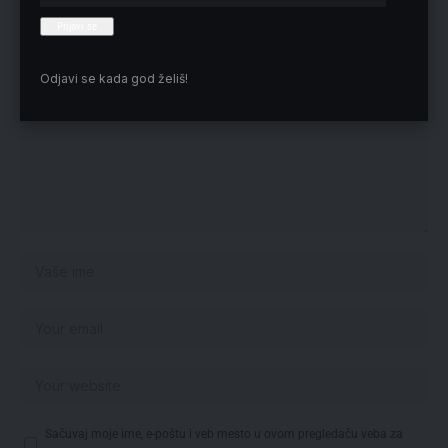
Vaša adresa e-pošte neće biti objavljena.
Neophodna polja su označena
*
Odjavi se kada god želiš!
Sačuvaj moje ime, e-poštu i veb mesto u ovom pregledaču veba za