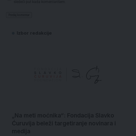
sledeći put kada komentarišem.
Izbor redakcije
„Na meti moćnika“: Fondacija Slavko
Ćuruvija beleži targetiranje novinara i
medija