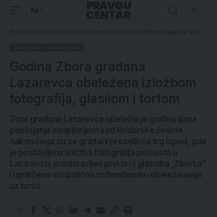
Aa
Početna
»
Godina Zbora građana Lazarevca obeležena izložbom fotografija, glasilom i tortom
DRUŠTVO
LAZAREVAC
Godina Zbora građana
Lazarevca obeležena izložbom
fotografija, glasilom i tortom
Zbor građana Lazarevca obeležio je godinu dana
postojanja okupljanjem kod Rudarske česme,
nakon čega su se građani preselili na trg ispod, gde
je postavljena izložba fotografija protesta u
Lazarevcu, predstavljen prvi broj glasnika „ZborLa“
i upriličeno simbolično rođendansko obeležavanje
uz tortu.