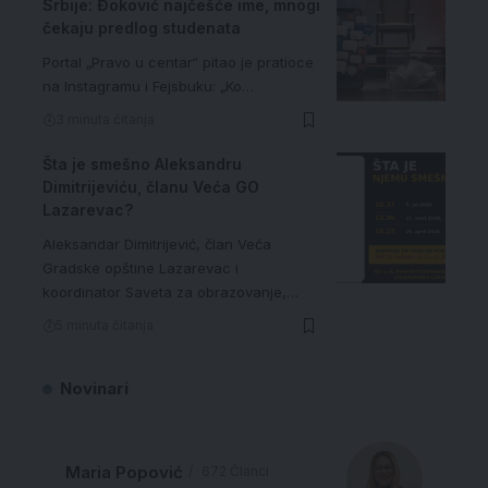
Srbije: Đoković najčešće ime, mnogi
čekaju predlog studenata
Portal „Pravo u centar“ pitao je pratioce
na Instagramu i Fejsbuku: „Ko…
3 minuta čitanja
Šta je smešno Aleksandru
Dimitrijeviću, članu Veća GO
Lazarevac?
Aleksandar Dimitrijević, član Veća
Gradske opštine Lazarevac i
koordinator Saveta za obrazovanje,…
5 minuta čitanja
Novinari
Maria Popović
672 Članci