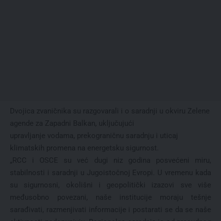
Dvojica zvaničnika su razgovarali i o saradnji u okviru Zelene
agende za Zapadni Balkan, uključujući
upravljanje vodama, prekograničnu saradnju i uticaj
klimatskih promena na energetsku sigurnost.
„RCC i OSCE su već dugi niz godina posvećeni miru,
stabilnosti i saradnji u Jugoistočnoj Evropi. U vremenu kada
su sigurnosni, okolišni i geopolitički izazovi sve više
međusobno povezani, naše institucije moraju tešnje
sarađivati, razmenjivati informacije i postarati se da se naše