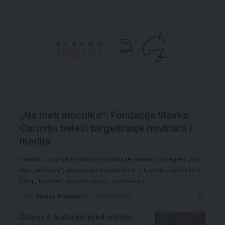
„Na meti moćnika“: Fondacija Slavko
Ćuruvija beleži targetiranje novinara i
medija
Slavko Ćuruvija fondacija objavljuje mesečni pregled „Na
meti moćnika“, posvećen incidentima u kojima zvaničnici u
Srbiji, koristeći poziciju moći, zastrašuju,…
Autor:
Maria Popović
1 minuta čitanja
Čitaoci o budućem predsedniku