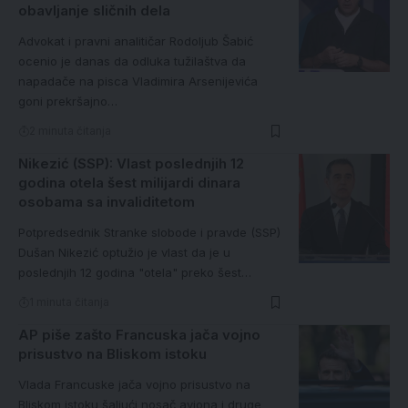
obavljanje sličnih dela
Advokat i pravni analitičar Rodoljub Šabić
ocenio je danas da odluka tužilaštva da
napadače na pisca Vladimira Arsenijevića
goni prekršajno…
2 minuta čitanja
Nikezić (SSP): Vlast poslednjih 12
godina otela šest milijardi dinara
osobama sa invaliditetom
Potpredsednik Stranke slobode i pravde (SSP)
Dušan Nikezić optužio je vlast da je u
poslednjih 12 godina "otela" preko šest…
1 minuta čitanja
AP piše zašto Francuska jača vojno
prisustvo na Bliskom istoku
Vlada Francuske jača vojno prisustvo na
Bliskom istoku šaljući nosač aviona i druge