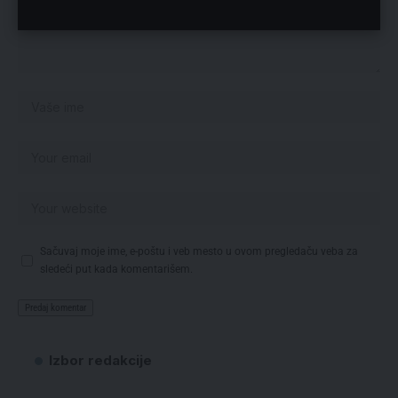
Sačuvaj moje ime, e-poštu i veb mesto u ovom pregledaču veba za
sledeći put kada komentarišem.
Izbor redakcije