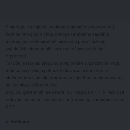
Sinirlioglu je naglasio vrednost regionalne odgovornosti,
kontinuiranog političkog dijaloga i praktične saradnje
institucija i međunarodnih partnera u prevazilaženju
zajedničkih sigurnosnih izazova i rešavanju pitanja
otpornosti.
Takođe je istakao ulogu koju regionalne organizacije mogu
imati u povezivanju političkih obaveza sa konkretnim
aktivnostima i jačanju otpornosti na institucionalnom nivou,
ali i na nivou celog društva.
Dvojica generalnih sekretara su razgovarali i o važnosti
redovne razmene iskustava i informacija, saopšteno je iz
RCC.
Reklama