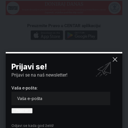
Preuzmite Pravo u CENTAR aplikaciju:
Prijavi se!
Prijavi se na naš newsletter!
Nema komentara
Vaša e-pošta:
Vaša adresa e-pošte neće biti objavljena.
Neophodna polja su označena
*
Odjavi se kada god želiš!