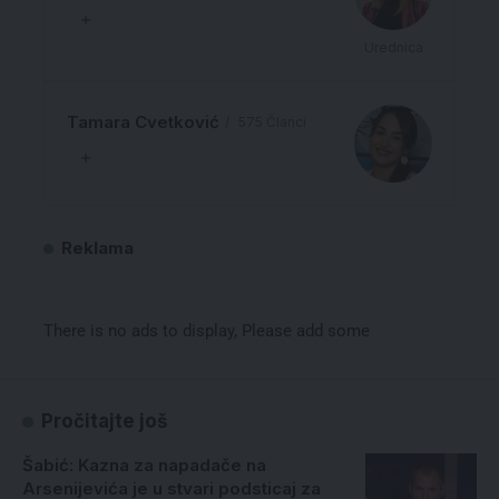
Urednica
Tamara Cvetković
575 Članci
Reklama
There is no ads to display, Please add some
Pročitajte još
Šabić: Kazna za napadače na
Arsenijevića je u stvari podsticaj za