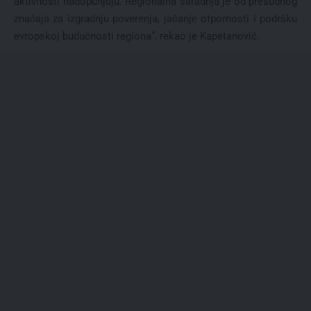
aktivnosti nadopunjuju. Regionalna saradnja je od presudnog
značaja za izgradnju poverenja, jačanje otpornosti i podršku
evropskoj budućnosti regiona“, rekao je Kapetanović.