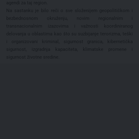
agendi za taj region.
Na sastanku je bilo reči o sve složenijem geopolitičkom i
bezbednosnom okruženju, novim regionalnim i
transnacionalnim izazovima i važnosti koordiniranog
delovanja u oblastima kao što su suzbijanje terorizma, teški
i organizovani kriminal, sigurnost granica, kibernetička
sigurnost, izgradnja kapaciteta, klimatske promene i
sigurnost životne sredine.