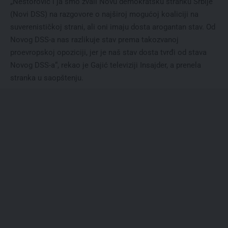
„Nestorović i ja smo zvali Novu demokratsku stranku Srbije
(Novi DSS) na razgovore o najširoj mogućoj koaliciji na
suverenističkoj strani, ali oni imaju dosta arogantan stav. Od
Novog DSS-a nas razlikuje stav prema takozvanoj
proevropskoj opoziciji, jer je naš stav dosta tvrđi od stava
Novog DSS-a“, rekao je Gajić televiziji Insajder, a prenela
stranka u saopštenju.