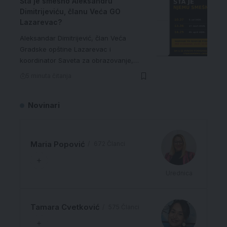
Šta je smešno Aleksandru
Dimitrijeviću, članu Veća GO
Lazarevac?
Aleksandar Dimitrijević, član Veća
Gradske opštine Lazarevac i
koordinator Saveta za obrazovanje,…
5 minuta čitanja
Novinari
Maria Popović
672 Članci
Urednica
Tamara Cvetković
575 Članci