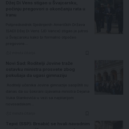
Džej Di Vens stigao u Švajcarsku,
počinju pregovori o okončanju rata u
Iranu
Potpredsednik Sjedinjenih Američkih Država
(SAD) Džej Di Vens (JD Vance) stigao je jutros
u Švajcarsku kako bi formalno otpočeo
pregovore…
2 minuta čitanja
Novi Sad: Roditelji Jovine traže
ostavku ministra prosvete zbog
pokušaja da ugasi gimnaziju
Roditelji učenika Jovine gimnazije saopštili su
danas da su šokirani izjavama ministra Dejana
Vuka Stankovića u vezi sa najstarijom
novosadskom…
2 minuta čitanja
Tepić (SSP): Brnabić se hvali navodnim