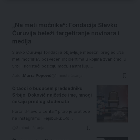
„Na meti moćnika“: Fondacija Slavko
Ćuruvija beleži targetiranje novinara i
medija
Slavko Ćuruvija fondacija objavljuje mesečni pregled „Na
meti moćnika“, posvećen incidentima u kojima zvaničnici u
Srbiji, koristeći poziciju moći, zastrašuju,…
Autor:
Maria Popović
1 minuta čitanja
Čitaoci o budućem predsedniku
Srbije: Đoković najčešće ime, mnogi
čekaju predlog studenata
Portal „Pravo u centar“ pitao je pratioce
na Instagramu i Fejsbuku: „Ko…
3 minuta čitanja