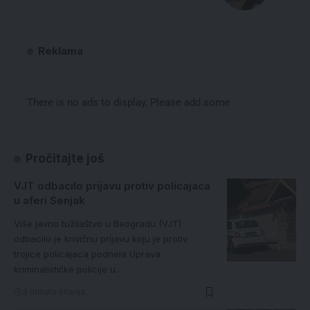
Reklama
There is no ads to display, Please add some
Pročitajte još
VJT odbacilo prijavu protiv policajaca
u aferi Senjak
Više javno tužilaštvo u Beogradu (VJT)
odbacilo je krivičnu prijavu koju je protiv
trojice policajaca podnela Uprava
kriminalističke policije u…
3 minuta čitanja