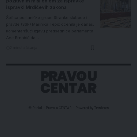
pozitivnim mišljenjem za ispravke
ispravki Mrdićevih zakona
Šefica poslaničke grupe Stranke slobode i
pravde (SSP) Marinika Tepić ocenila je danas,
komentarišući izjavu predsednice parlamenta
Ane Brnabić da…
2 minuta čitanja
© Portal – Pravo u CENTAR – Powered by
Tembrum