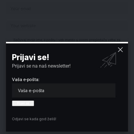
Sačuvaj moje ime, e-poštu i veb mesto u ovom pregledaču veba za
sledeći put kada komentarišem.
Prijavi se!
Prijavi se na naš newsletter!
Izbor redakcije
Vaša e-pošta:
Odjavi se kada god želiš!