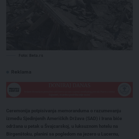
Foto: Beta.rs
Reklama
Ceremonija potpisivanja memoranduma o razumevanju
između Sjedinjenih Američkih Država (SAD) i Irana biće
održana u petak u Švajcarskoj, u luksuznom hotelu na
Birgenštoku, planini sa pogledom na jezero u Lucernu,