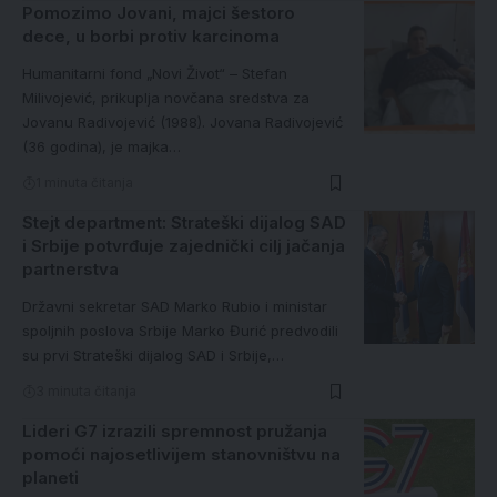
Pomozimo Jovani, majci šestoro
dece, u borbi protiv karcinoma
Humanitarni fond „Novi Život“ – Stefan
Milivojević, prikuplja novčana sredstva za
Jovanu Radivojević (1988). Jovana Radivojević
(36 godina), je majka…
1 minuta čitanja
Stejt department: Strateški dijalog SAD
i Srbije potvrđuje zajednički cilj jačanja
partnerstva
Državni sekretar SAD Marko Rubio i ministar
spoljnih poslova Srbije Marko Đurić predvodili
su prvi Strateški dijalog SAD i Srbije,…
3 minuta čitanja
Lideri G7 izrazili spremnost pružanja
pomoći najosetlivijem stanovništvu na
planeti