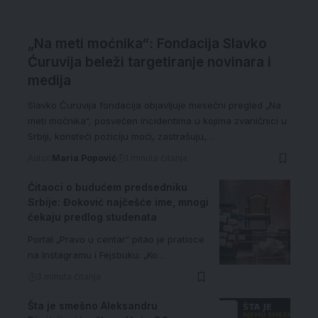
„Na meti moćnika“: Fondacija Slavko
Ćuruvija beleži targetiranje novinara i
medija
Slavko Ćuruvija fondacija objavljuje mesečni pregled „Na
meti moćnika“, posvećen incidentima u kojima zvaničnici u
Srbiji, koristeći poziciju moći, zastrašuju,…
Autor:
Maria Popović
1 minuta čitanja
Čitaoci o budućem predsedniku
Srbije: Đoković najčešće ime, mnogi
čekaju predlog studenata
Portal „Pravo u centar“ pitao je pratioce
na Instagramu i Fejsbuku: „Ko…
3 minuta čitanja
Šta je smešno Aleksandru