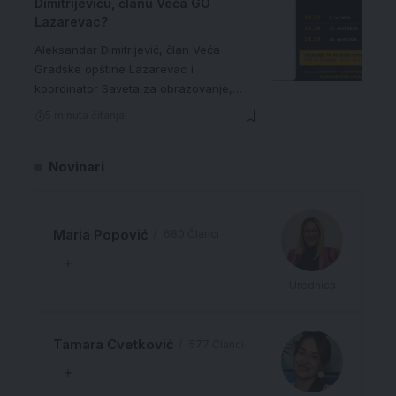
Dimitrijeviću, članu Veća GO
Lazarevac?
Aleksandar Dimitrijević, član Veća
Gradske opštine Lazarevac i
koordinator Saveta za obrazovanje,…
5 minuta čitanja
Novinari
Maria Popović
680 Članci
Urednica
Tamara Cvetković
577 Članci