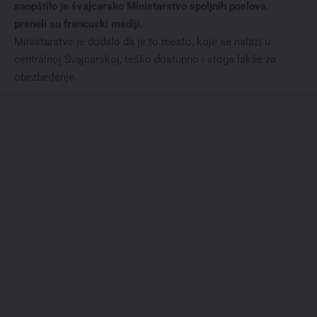
saopštilo je švajcarsko Ministarstvo spoljnih poslova,
preneli su francuski mediji.
Ministarstvo je dodalo da je to mesto, koje se nalazi u
centralnoj Švajcarskoj, teško dostupno i stoga lakše za
obezbeđenje.