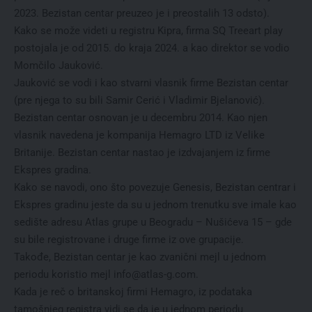
2023. Bezistan centar preuzeo je i preostalih 13 odsto).
Kako se može videti u registru Kipra, firma SQ Treeart play
postojala je od 2015. do kraja 2024. a kao direktor se vodio
Momčilo Jauković.
Jauković se vodi i kao stvarni vlasnik firme Bezistan centar
(pre njega to su bili Samir Cerić i Vladimir Bjelanović).
Bezistan centar osnovan je u decembru 2014. Kao njen
vlasnik navedena je kompanija Hemagro LTD iz Velike
Britanije. Bezistan centar nastao je izdvajanjem iz firme
Ekspres gradina.
Kako se navodi, ono što povezuje Genesis, Bezistan centrar i
Ekspres gradinu jeste da su u jednom trenutku sve imale kao
sedište adresu Atlas grupe u Beogradu – Nušićeva 15 – gde
su bile registrovane i druge firme iz ove grupacije.
Takođe, Bezistan centar je kao zvanični mejl u jednom
periodu koristio mejl info@atlas-g.com.
Kada je reč o britanskoj firmi Hemagro, iz podataka
tamošnjeg registra vidi se da je u jednom periodu