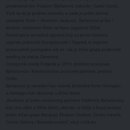
predstavnik bio Vladimir Bjelanović (takođe i Samir Cerić).
Vodi se da je podneo ostavku, a sada je jedini aktivni
zastupnik firme – Momčilo Jauković. Bjelanović je bio i
direktor istoimene firme na Kipru (ugašena 2024).
Pored spora za raskid ugovora koji su protiv Genesis
capitala pokrenuli Energoprojekt i Napred, iz registra
pravosudnih postupaka vidi se i da je Atlas grupa podnosila
predlog za stečaj Genesisa.
Crnogorski medij Pobjeda je 2019. direktno povezivao
Bjelanovića i Kneževića kao poslovne partnere, prenosi
Forbs.
Bjelanović je naveden kao vlasnik britanske firme Hemagro,
a Hemagro kao akcionar u Atlas banci.
„Knežević je preko poslovnog partnera Vladimira Bjelanovića,
koji ima udeo u Atlas banci, aktivan i u Srbiji u kojoj posluje
preko Atlas grupe Beograd, Ekspres Gradine, Centro travela,
Centar faktora i Bezistan centra“, stoji u tekstu.