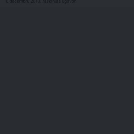
u decembru 2013. raskinula ugovor.