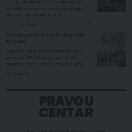
Više javno tužilaštvo (VJT) u Novom Sadu
saopštilo je danas da je pokrenuta istraga u
okviru koje je uhapšena grupa…
2 minuta čitanja
I Vesna Lakićević dobila otkaz u RB
Kolubara
Nakon što je pre izvesnog vremena dobila
opomenu u RB Kolubara zbog kršenja
pravilnika o radu, Vesni Lakićević je jutros…
1 minuta čitanja
© Portal – Pravo u CENTAR – Powered by
Tembrum