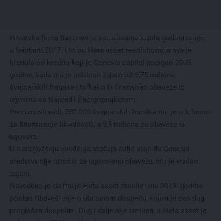
Hrvatska firma Baytown je potraživanje kupila godinu ranije,
u februaru 2017. i to od Heta asset resolutions, a sve je
krenulo od kredita koji je Genesis capital podigao 2005.
godine, kada mu je odobren zajam od 9,75 miliona
švajcarskih franaka i to kako bi finansirao obaveze iz
ugovora sa Napred i Energoprojketom.
Preciznosti radi, 252.000 švajcarskih franaka mu je odobreno
za finansiranje likvidnosti, a 9,5 miliona za obaveze iz
ugovora.
U obrazloženju uvođenja stečaja dalje stoji da Genesis
sredstva nije utrošio za ugovorenu obavezu, niti je vraćao
zajam.
Navedeno je da mu je Heta asset resolutions 2013. godine
poslao Obaveštenje o ubrzanom dospeću, kojim je ceo dug
proglašen dospelim. Dug i dalje nije izmiren, a Heta asset je