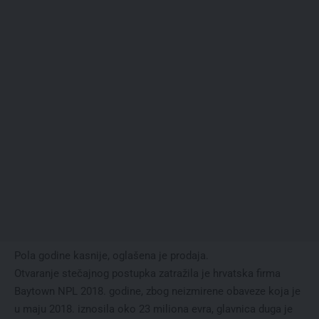
Pola godine kasnije, oglašena je prodaja.
Otvaranje stečajnog postupka zatražila je hrvatska firma
Baytown NPL 2018. godine, zbog neizmirene obaveze koja je
u maju 2018. iznosila oko 23 miliona evra, glavnica duga je