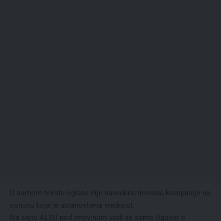
U samom tekstu oglasa nije navedena imovina kompanije na
osnovu koje je ustanovljena vrednost.
Na sajtu ALSU pod imovinom vodi se samo Ugovor o