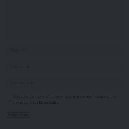
Sačuvaj moje ime, e-poštu i veb mesto u ovom pregledaču veba za
sledeći put kada komentarišem.