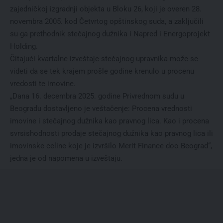
zajedničkoj izgradnji objekta u Bloku 26, koji je overen 28.
novembra 2005. kod Četvrtog opštinskog suda, a zaključili
su ga prethodnik stečajnog dužnika i Napred i Energoprojekt
Holding.
Čitajući kvartalne izveštaje stečajnog upravnika može se
videti da se tek krajem prošle godine krenulo u procenu
vredosti te imovine.
„Dana 16. decembra 2025. godine Privrednom sudu u
Beogradu dostavljeno je veštačenje: Procena vrednosti
imovine i stečajnog dužnika kao pravnog lica. Kao i procena
svrsishodnosti prodaje stečajnog dužnika kao pravnog lica ili
imovinske celine koje je izvršilo Merit Finance doo Beograd“,
jedna je od napomena u izveštaju.