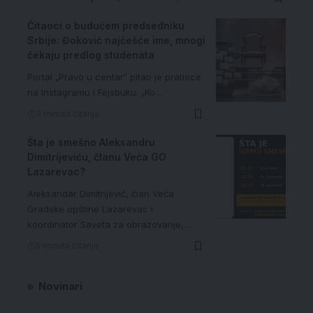
Čitaoci o budućem predsedniku
Srbije: Đoković najčešće ime, mnogi
čekaju predlog studenata
Portal „Pravo u centar“ pitao je pratioce
na Instagramu i Fejsbuku: „Ko…
3 minuta čitanja
Šta je smešno Aleksandru
Dimitrijeviću, članu Veća GO
Lazarevac?
Aleksandar Dimitrijević, član Veća
Gradske opštine Lazarevac i
koordinator Saveta za obrazovanje,…
5 minuta čitanja
Novinari