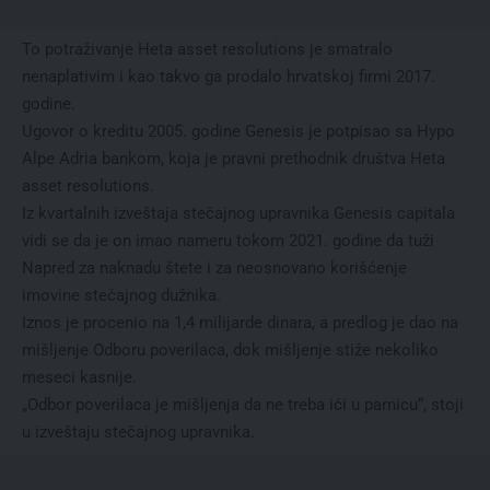
To potraživanje Heta asset resolutions je smatralo
nenaplativim i kao takvo ga prodalo hrvatskoj firmi 2017.
godine.
Ugovor o kreditu 2005. godine Genesis je potpisao sa Hypo
Alpe Adria bankom, koja je pravni prethodnik društva Heta
asset resolutions.
Iz kvartalnih izveštaja stečajnog upravnika Genesis capitala
vidi se da je on imao nameru tokom 2021. godine da tuži
Napred za naknadu štete i za neosnovano korišćenje
imovine stečajnog dužnika.
Iznos je procenio na 1,4 milijarde dinara, a predlog je dao na
mišljenje Odboru poverilaca, dok mišljenje stiže nekoliko
meseci kasnije.
„Odbor poverilaca je mišljenja da ne treba ići u parnicu“, stoji
u izveštaju stečajnog upravnika.