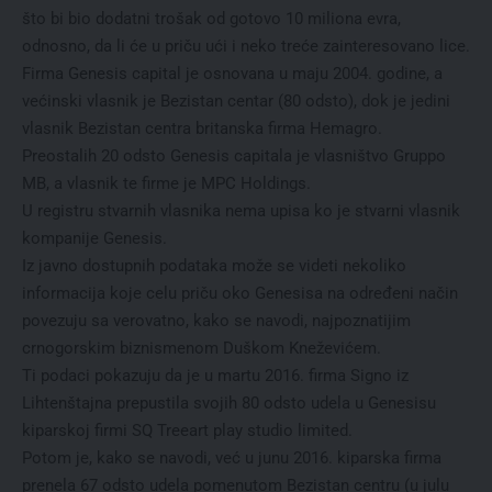
što bi bio dodatni trošak od gotovo 10 miliona evra,
odnosno, da li će u priču ući i neko treće zainteresovano lice.
Firma Genesis capital je osnovana u maju 2004. godine, a
većinski vlasnik je Bezistan centar (80 odsto), dok je jedini
vlasnik Bezistan centra britanska firma Hemagro.
Preostalih 20 odsto Genesis capitala je vlasništvo Gruppo
MB, a vlasnik te firme je MPC Holdings.
U registru stvarnih vlasnika nema upisa ko je stvarni vlasnik
kompanije Genesis.
Iz javno dostupnih podataka može se videti nekoliko
informacija koje celu priču oko Genesisa na određeni način
povezuju sa verovatno, kako se navodi, najpoznatijim
crnogorskim biznismenom Duškom Kneževićem.
Ti podaci pokazuju da je u martu 2016. firma Signo iz
Lihtenštajna prepustila svojih 80 odsto udela u Genesisu
kiparskoj firmi SQ Treeart play studio limited.
Potom je, kako se navodi, već u junu 2016. kiparska firma
prenela 67 odsto udela pomenutom Bezistan centru (u julu