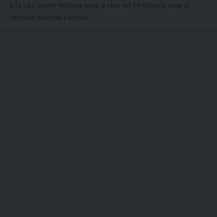
bila oko osam miliona evra, a više od 14 miliona evra je
iznosila zatezna kamata.