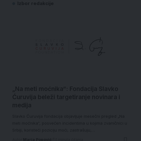
Izbor redakcije
„Na meti moćnika“: Fondacija Slavko
Ćuruvija beleži targetiranje novinara i
medija
Slavko Ćuruvija fondacija objavljuje mesečni pregled „Na
meti moćnika“, posvećen incidentima u kojima zvaničnici u
Srbiji, koristeći poziciju moći, zastrašuju,…
Autor:
Maria Popović
1 minuta čitanja