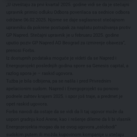
„U izveštaju za prvi kvartal 2025. godine vidi se da je stečajni
upravnik primio odluku Odbora poverilaca sa sednice odbora
održane 06.02.2025. Njome se daje saglasnost stečajnom
upravniku da pokrene postupak za naplatu potraživanja protiv
GP Napred. Stečajni upravnik je u februaru 2025. godine
uputio poziv GP Napred AD Beograd za izmirenje obaveza“,
prenosi Forbs.
Iz dostupnih podataka moguće je videti da se Napred i
Energoprojekt poslednjih godina spore sa Genesis capital, a
razlog spora je – raskid ugovora.
Tužba je bila odbijena, pa se našla i pred Privrednim
apelacionim sudom. Napred i Energoprojekt su ponovo
podnele zahtev krajem 2025. i spor još traje, a predmet je
opet raskid ugovora.
Forbs navodi da ostaje da se vidi da li taj ugovor može da
uspori gradnju kod Arene, kao i rešenje dileme da li bi vlasnik
Energoprojekta mogao da se ovog ugovora „oslobodi“
sudskim putem ili možda kupovinom kompanije u stečaju