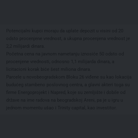
Potencijalni kupci moraju da uplate depozit u visini od 20
odsto procenjene vrednost, a ukupna procenjena vrednost je
2,2 milijardi dinara.
Početna cena na javnom nametanju iznosiće 50 odsto od
procenjene vrednosti, odnosno 1,1 milijarda dinara, a
licitacioni korak biće šest miliona dinara.
Parcele u novobeogradskom Bloku 26 viđene su kao lokacija
budućeg stambeno poslovnog centra, a glavni akteri toga su
firme Energoprojekt i Napred, koje su zemljište i dobile od
države na ime radova na beogradskoj Areni, pa je u igru u
jednom momentu ušao i Trinity capital, kao investitor.