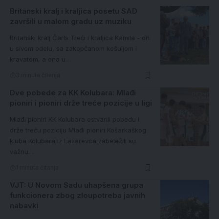
Britanski kralj i kraljica posetu SAD
završili u malom gradu uz muziku
Britanski kralj Čarls Treći i kraljica Kamila - on
u sivom odelu, sa zakopčanom košuljom i
kravatom, a ona u…
3 minuta čitanja
Dve pobede za KK Kolubara: Mlađi
pioniri i pioniri drže treće pozicije u ligi
Mlađi pioniri KK Kolubara ostvarili pobedu i
drže treću poziciju Mlađi pioniri Košarkaškog
kluba Kolubara iz Lazarevca zabeležili su
važnu…
1 minuta čitanja
VJT: U Novom Sadu uhapšena grupa
funkcionera zbog zloupotreba javnih
nabavki