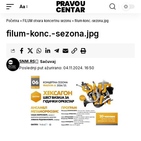
Aa
Početna
»
FILUM otvara koncertnu sezonu
»
filum-konc.-sezona.jpg
filum-konc.-sezona.jpg
SNM.RS
Poslednji put ažurirano: 04.11.2024. 16:50