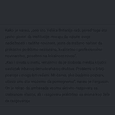
Kako je naveo, „ono što Velika Britanija radi, pored toga što
jasno govori da institucije moraju da ispune svoje
nadležnosti i zaštite novinare, jeste da tražimo načine da
praktično podržimo nezavisno, kvalitetno i profesionalno
novinarstvo, posebno na lokalnom nivou“.
„Kao i svuda u svetu, verujemo da je sloboda medija ključni
sastojak zdravog demokratskog društva. Problemi u Srbiji
postoje i mogu biti rešeni. Mi ćemo, ako budemo pozvani,
učiniti ono što možemo da pomognemo“, naveo je Ferguson.
On je rekao da ambasada veoma aktivno razgovara sa
izabranom vlašću, ali i razgovara praktično sa svima koji žele
da razgovaraju.