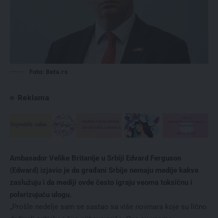
Foto: Beta.rs
Reklama
Ambasador Velike Britanije u Srbiji Edvard Ferguson
(Edward) izjavio je da građani Srbije nemaju medije kakve
zaslužuju i da mediji ovde često igraju veoma toksičnu i
polarizujuću ulogu.
„Prošle nedelje sam se sastao sa više novinara koje su lično