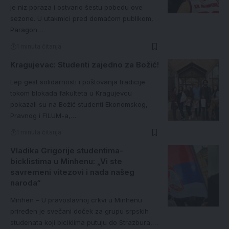
je niz poraza i ostvario šestu pobedu ove
sezone. U utakmici pred domaćom publikom,
Paragon…
1 minuta čitanja
Kragujevac: Studenti zajedno za Božić!
Lep gest solidarnosti i poštovanja tradicije
tokom blokada fakulteta u Kragujevcu
pokazali su na Božić studenti Ekonomskog,
Pravnog i FILUM-a,…
1 minuta čitanja
Vladika Grigorije studentima-
bicklistima u Minhenu: „Vi ste
savremeni vitezovi i nada našeg
naroda“
Minhen – U pravoslavnoj crkvi u Minhenu
priređen je svečani doček za grupu srpskih
studenata koji biciklima putuju do Strazbura,…