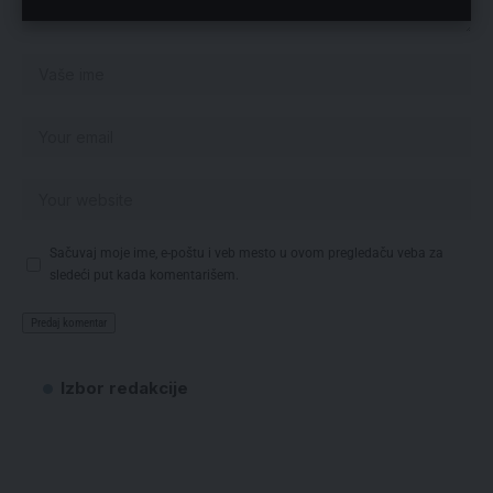
Sačuvaj moje ime, e-poštu i veb mesto u ovom pregledaču veba za
sledeći put kada komentarišem.
Izbor redakcije