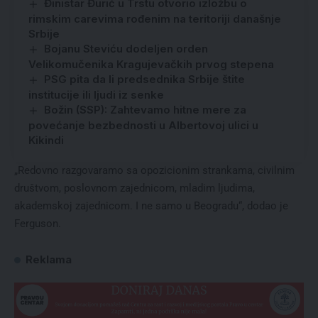
Đinistar Đurić u Trstu otvorio izložbu o
rimskim carevima rođenim na teritoriji današnje
Srbije
Bojanu Steviću dodeljen orden
Velikomučenika Kragujevačkih prvog stepena
PSG pita da li predsednika Srbije štite
institucije ili ljudi iz senke
Božin (SSP): Zahtevamo hitne mere za
povećanje bezbednosti u Albertovoj ulici u
Kikindi
„Redovno razgovaramo sa opozicionim strankama, civilnim
društvom, poslovnom zajednicom, mladim ljudima,
akademskoj zajednicom. I ne samo u Beogradu“, dodao je
Ferguson.
Reklama