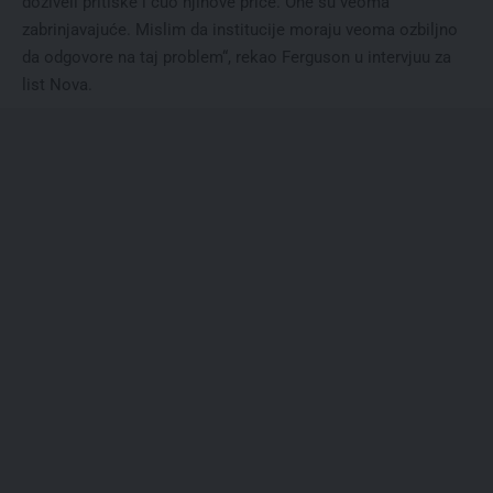
doživeli pritiske i čuo njihove priče. One su veoma
zabrinjavajuće. Mislim da institucije moraju veoma ozbiljno
da odgovore na taj problem“, rekao Ferguson u intervjuu za
list Nova.