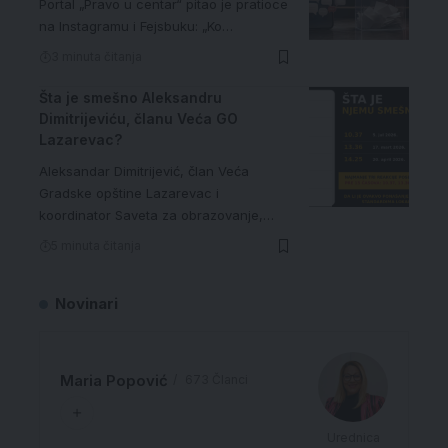
Portal „Pravo u centar“ pitao je pratioce
na Instagramu i Fejsbuku: „Ko…
3 minuta čitanja
Šta je smešno Aleksandru
Dimitrijeviću, članu Veća GO
Lazarevac?
Aleksandar Dimitrijević, član Veća
Gradske opštine Lazarevac i
koordinator Saveta za obrazovanje,…
5 minuta čitanja
Novinari
Maria Popović
673 Članci
Urednica