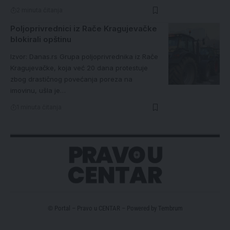
2 minuta čitanja
Poljoprivrednici iz Rače Kragujevačke
blokirali opštinu
Izvor: Danas.rs Grupa poljoprivrednika iz Rače
Kragujevačke, koja već 20 dana protestuje
zbog drastičnog povećanja poreza na
imovinu, ušla je…
1 minuta čitanja
© Portal – Pravo u CENTAR – Powered by
Tembrum