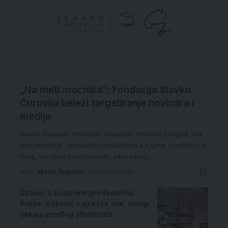
„Na meti moćnika“: Fondacija Slavko
Ćuruvija beleži targetiranje novinara i
medija
Slavko Ćuruvija fondacija objavljuje mesečni pregled „Na
meti moćnika“, posvećen incidentima u kojima zvaničnici u
Srbiji, koristeći poziciju moći, zastrašuju,…
Autor:
Maria Popović
1 minuta čitanja
Čitaoci o budućem predsedniku
Srbije: Đoković najčešće ime, mnogi
čekaju predlog studenata