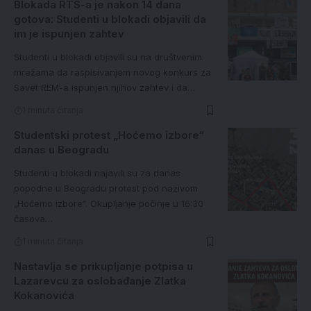
Blokada RTS-a je nakon 14 dana
gotova: Studenti u blokadi objavili da
im je ispunjen zahtev
Studenti u blokadi objavili su na društvenim
mrežama da raspisivanjem novog konkurs za
Savet REM-a ispunjen njihov zahtev i da…
1 minuta čitanja
Studentski protest „Hoćemo izbore“
danas u Beogradu
Studenti u blokadi najavili su za danas
popodne u Beogradu protest pod nazivom
„Hoćemo izbore“. Okupljanje počinje u 16:30
časova…
1 minuta čitanja
Nastavlja se prikupljanje potpisa u
Lazarevcu za oslobađanje Zlatka
Kokanovića