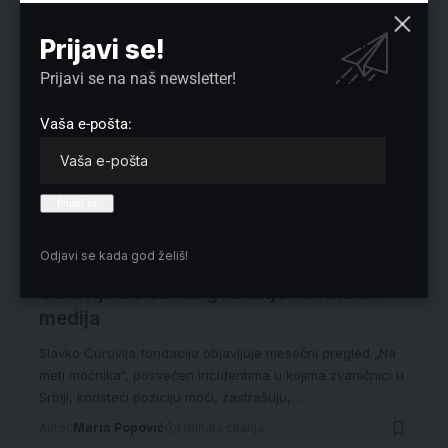
Prijavi se!
Prijavi se na naš newsletter!
Vaša e-pošta:
Odjavi se kada god želiš!
„Na meti moćnika“: Fondacija Slavko
Ćuruvija beleži targetiranje novinara i
medija
Slavko Ćuruvija fondacija objavljuje mesečni pregled „Na
meti moćnika“, posvećen incidentima u kojima zvaničnici u
Srbiji, koristeći poziciju moći, zastrašuju,…
Autor:
Maria Popović
1 minuta čitanja