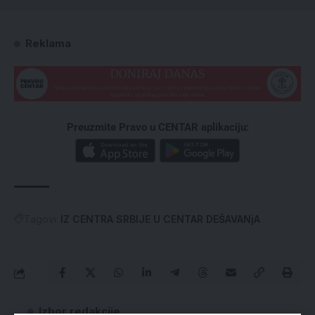
Reklama
Preuzmite Pravo u CENTAR aplikaciju:
Tagovi:
IZ CENTRA SRBIJE U CENTAR DEŠAVANjA
Izbor redakcije