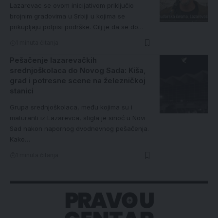
Lazarevac se ovom inicijativom priključio
brojnim gradovima u Srbiji u kojima se
prikupljaju potpisi podrške. Cilj je da se do…
1 minuta čitanja
Pešačenje lazarevačkih
srednjoškolaca do Novog Sada: Kiša,
grad i potresne scene na železničkoj
stanici
Grupa srednjoškolaca, među kojima su i
maturanti iz Lazarevca, stigla je sinoć u Novi
Sad nakon napornog dvodnevnog pešačenja.
Kako…
1 minuta čitanja