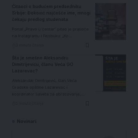
Čitaoci o budućem predsedniku
Srbije: Đoković najčešće ime, mnogi
čekaju predlog studenata
Portal „Pravo u centar“ pitao je pratioce
na Instagramu i Fejsbuku: „Ko…
3 minuta čitanja
Šta je smešno Aleksandru
Dimitrijeviću, članu Veća GO
Lazarevac?
Aleksandar Dimitrijević, član Veća
Gradske opštine Lazarevac i
koordinator Saveta za obrazovanje,…
5 minuta čitanja
Novinari