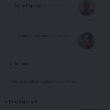
Maria Popović
680 Članci
Urednica
Tamara Cvetković
577 Članci
Reklama
There is no ads to display, Please add some
Pročitajte još