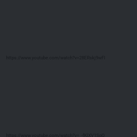
https://www.youtube.com/watch?v=28ERskj9wFI
https://www.youtube.com/watch?v=_-fKlXV1SgQ