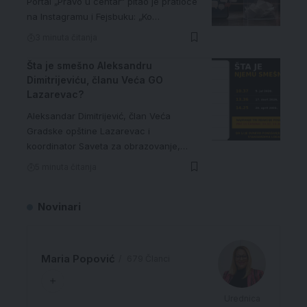
Portal „Pravo u centar“ pitao je pratioce
na Instagramu i Fejsbuku: „Ko…
3 minuta čitanja
Šta je smešno Aleksandru
Dimitrijeviću, članu Veća GO
Lazarevac?
Aleksandar Dimitrijević, član Veća
Gradske opštine Lazarevac i
koordinator Saveta za obrazovanje,…
5 minuta čitanja
Novinari
Maria Popović
679 Članci
Urednica