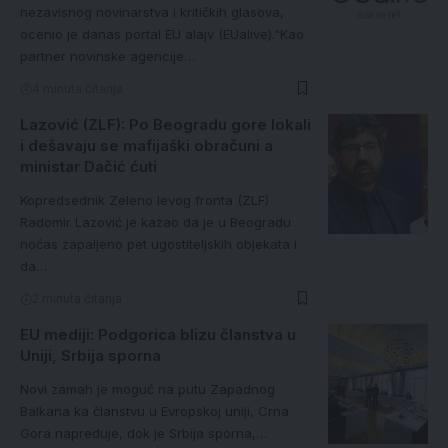
nezavisnog novinarstva i kritičkih glasova,
ocenio je danas portal EU alajv (EUalive)."Kao
partner novinske agencije…
4 minuta čitanja
Lazović (ZLF): Po Beogradu gore lokali
i dešavaju se mafijaški obračuni a
ministar Dačić ćuti
Kopredsednik Zeleno levog fronta (ZLF)
Radomir Lazović je kazao da je u Beogradu
noćas zapaljeno pet ugostiteljskih objekata i
da…
2 minuta čitanja
EU mediji: Podgorica blizu članstva u
Uniji, Srbija sporna
Novi zamah je moguć na putu Zapadnog
Balkana ka članstvu u Evropskoj uniji, Crna
Gora napreduje, dok je Srbija sporna,…