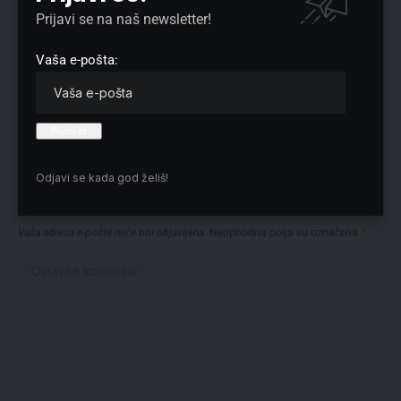
Prijavi se na naš newsletter!
Preuzmite Pravo u CENTAR aplikaciju:
Vaša e-pošta:
Odjavi se kada god želiš!
Nema komentara
Vaša adresa e-pošte neće biti objavljena.
Neophodna polja su označena
*