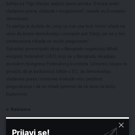
šetnju ka Trgu Slavija, šaljući jasnu poruku: Evropa znači
vladavinu prava, slobode i mogućnosti“, navele su Evropske
demokrate.
Ta partija je dodala da „stoji uz sve one koji mirno izlaze na
ulice da brane demokratiju i evropski put Srbije, jer se o tim
vrednostima nikada ne može pregovarati“.
Sutrašnji proevropski skup u Beogradu organizuju Mladi
evropski federalisti (JEF), koji se u Beogradu okupljaju
povodom Kongresa Federalnog komiteta. Učesnici skupa će
poručiti da je budućnost Srbije u EU, da demokratija,
vladavina prava i osnovne slobode nisu predmet
pregovaranja i da su mladi spremni da se bore za bolju
budućnost.
Reklama
Prijavi se!