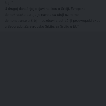
čuju“.
U drugoj današnjoj objavi na Iksu o Srbiji, Evropska
demokratska partija je navela da stoji uz mirne
demonstrante u Srbiji i pozdravila sutrašnji proevropski skup
u Beogradu „Za evropsku Srbiju, za Srbiju u EU“.