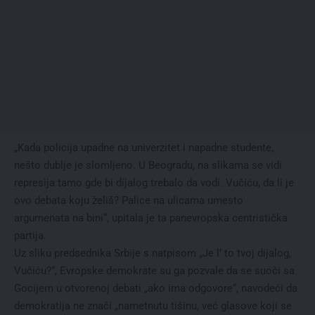
„Kada policija upadne na univerzitet i napadne studente,
nešto dublje je slomljeno. U Beogradu, na slikama se vidi
represija tamo gde bi dijalog trebalo da vodi. Vučiću, da li je
ovo debata koju želiš? Palice na ulicama umesto
argumenata na bini“, upitala je ta panevropska centristička
partija.
Uz sliku predsednika Srbije s natpisom „Je l’ to tvoj dijalog,
Vučiću?“, Evropske demokrate su ga pozvale da se suoči sa
Gocijem u otvorenoj debati „ako ima odgovore“, navodeći da
demokratija ne znači „nametnutu tišinu, već glasove koji se