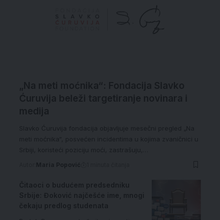
„Na meti moćnika“: Fondacija Slavko
Ćuruvija beleži targetiranje novinara i
medija
Slavko Ćuruvija fondacija objavljuje mesečni pregled „Na
meti moćnika“, posvećen incidentima u kojima zvaničnici u
Srbiji, koristeći poziciju moći, zastrašuju,…
Autor:
Maria Popović
1 minuta čitanja
Čitaoci o budućem predsedniku
Srbije: Đoković najčešće ime, mnogi
čekaju predlog studenata