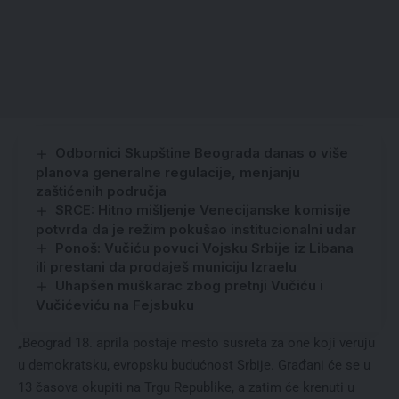
Odbornici Skupštine Beograda danas o više
planova generalne regulacije, menjanju
zaštićenih područja
SRCE: Hitno mišljenje Venecijanske komisije
potvrda da je režim pokušao institucionalni udar
Ponoš: Vučiću povuci Vojsku Srbije iz Libana
ili prestani da prodaješ municiju Izraelu
Uhapšen muškarac zbog pretnji Vučiću i
Vučićeviću na Fejsbuku
„Beograd 18. aprila postaje mesto susreta za one koji veruju
u demokratsku, evropsku budućnost Srbije. Građani će se u
13 časova okupiti na Trgu Republike, a zatim će krenuti u