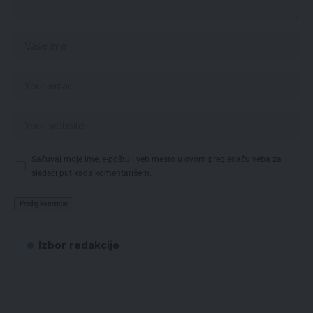
Sačuvaj moje ime, e-poštu i veb mesto u ovom pregledaču veba za
sledeći put kada komentarišem.
Izbor redakcije