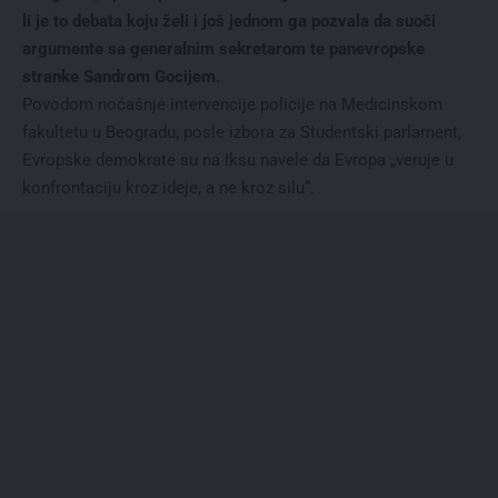
li je to debata koju želi i još jednom ga pozvala da suoči
argumente sa generalnim sekretarom te panevropske
stranke Sandrom Gocijem.
Povodom noćašnje intervencije policije na Medicinskom
fakultetu u Beogradu, posle izbora za Studentski parlament,
Evropske demokrate su na Iksu navele da Evropa „veruje u
konfrontaciju kroz ideje, a ne kroz silu“.