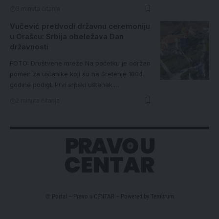
3 minuta čitanja
Vučević predvodi državnu ceremoniju
u Orašcu: Srbija obeležava Dan
državnosti
FOTO: Društvene mreže Na početku je održan
pomen za ustanike koji su na Sretenje 1804.
godine podigli Prvi srpski ustanak.…
2 minuta čitanja
© Portal – Pravo u CENTAR – Powered by
Tembrum