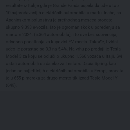
rezultate iz Italije gde je Grande Panda uspela da uđe u top
10 najprodavanijih električnih automobila u martu. Inače, na
Apeninskom poluostrvu je prethodnog meseca prodato
ukupno 9.393 e-vozila, što je ogroman skok u poređenju sa
martom 2024. (5.364 automobila), i to sve bez subvencija,
odnosno podsticaja za kupovini EV mdela. Takođe, tržišni
udeo je porastao sa 3,3 na 5,4%. Na vrhu po prodaji je Tesla
Model 3 za koju se odlučilo ukupno 1.566 vozača u Itaiji. Svi
ostali automobili su daleko za Teslom. Dacia Spring, kao
jedan od najjeftinijih električnih automobila u Evropi, prodata
je u 655 pimeraka za drugo mesto tik iznad Tesle Model Y
(649).