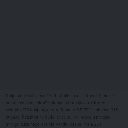
Dalje slede Citroen e-C3, “brat blizanaca” Grande Pande, koji
se od nedavno, takođe, sklapa u Kragujevcu. Citroen je
izabralo 373 Italijana, a retro Renault 5 E-TECH ukupno 315
kupaca. Rezultati ne čude jer se svi ovi modelu prodaju
mnogo duže nego Grande Panda koja je imala 233