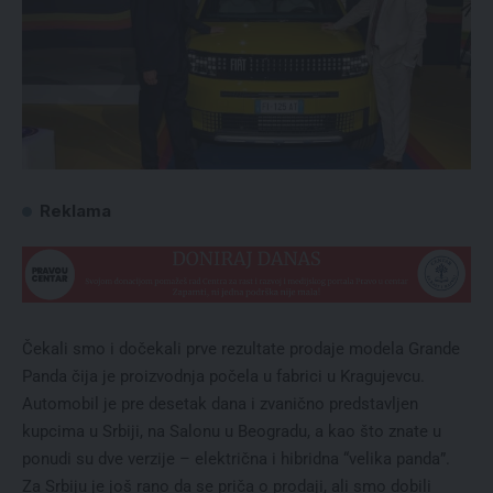
Reklama
Čekali smo i dočekali prve rezultate prodaje modela Grande
Panda čija je proizvodnja počela u fabrici u Kragujevcu.
Automobil je pre desetak dana i zvanično predstavljen
kupcima u Srbiji, na Salonu u Beogradu, a kao što znate u
ponudi su dve verzije – električna i hibridna “velika panda”.
Za Srbiju je još rano da se priča o prodaji, ali smo dobili