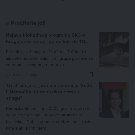
Pročitajte još
Najava blokadnog programa SKC-a
Kragujevac za period od 5.5. do 11.5.
Ponedeljak, 5. maj, od 16 00 do 17 00Kutija
šibicaPsihološke radionice i grupe podrške za
studente u blokadi „Student za…
4 minuta čitanja
Tri stručnjaka, jedna ekonomija: Može
li Nemačka povratiti ekonomsku
snagu?
Nemačka ekonomija u 2025. godini suočava
se sa stagnacijom i dubokim strukturnim
izazovima. Dok ekonomska neizvesnost raste,
kancelar Fridrih Merc…