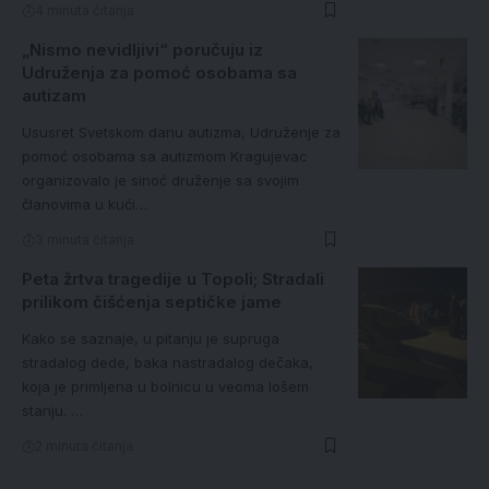
4 minuta čitanja
„Nismo nevidljivi“ poručuju iz
Udruženja za pomoć osobama sa
autizam
Ususret Svetskom danu autizma, Udruženje za
pomoć osobama sa autizmom Kragujevac
organizovalo je sinoć druženje sa svojim
članovima u kući…
3 minuta čitanja
Peta žrtva tragedije u Topoli; Stradali
prilikom čišćenja septičke jame
Kako se saznaje, u pitanju je supruga
stradalog dede, baka nastradalog dečaka,
koja je primljena u bolnicu u veoma lošem
stanju. …
2 minuta čitanja