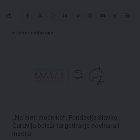
Izbor redakcije
„Na meti moćnika“: Fondacija Slavko
Ćuruvija beleži targetiranje novinara i
medija