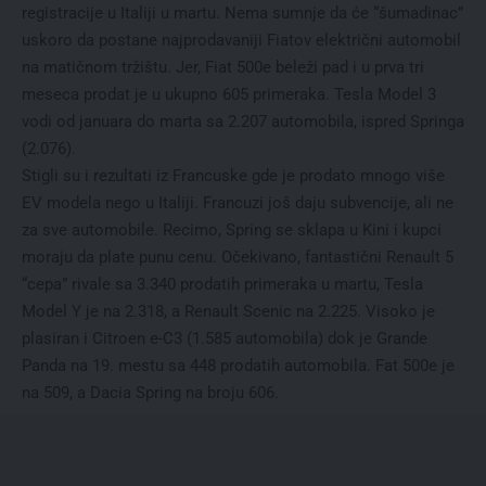
registracije u Italiji u martu. Nema sumnje da će “šumadinac”
uskoro da postane najprodavaniji Fiatov električni automobil
na matičnom tržištu. Jer, Fiat 500e beleži pad i u prva tri
meseca prodat je u ukupno 605 primeraka. Tesla Model 3
vodi od januara do marta sa 2.207 automobila, ispred Springa
(2.076).
Stigli su i rezultati iz Francuske gde je prodato mnogo više
EV modela nego u Italiji. Francuzi još daju subvencije, ali ne
za sve automobile. Recimo, Spring se sklapa u Kini i kupci
moraju da plate punu cenu. Očekivano, fantastični Renault 5
“cepa” rivale sa 3.340 prodatih primeraka u martu, Tesla
Model Y je na 2.318, a Renault Scenic na 2.225. Visoko je
plasiran i Citroen e-C3 (1.585 automobila) dok je Grande
Panda na 19. mestu sa 448 prodatih automobila. Fat 500e je
na 509, a Dacia Spring na broju 606.