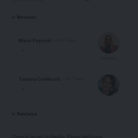
Novinari
Maria Popović
679 Članci
Urednica
Tamara Cvetković
577 Članci
Reklama
There is no ads to display, Please add some