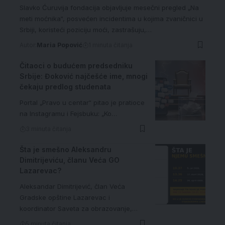
Slavko Ćuruvija fondacija objavljuje mesečni pregled „Na
meti moćnika“, posvećen incidentima u kojima zvaničnici u
Srbiji, koristeći poziciju moći, zastrašuju,…
Autor:
Maria Popović
1 minuta čitanja
Čitaoci o budućem predsedniku
Srbije: Đoković najčešće ime, mnogi
čekaju predlog studenata
Portal „Pravo u centar“ pitao je pratioce
na Instagramu i Fejsbuku: „Ko…
3 minuta čitanja
Šta je smešno Aleksandru
Dimitrijeviću, članu Veća GO
Lazarevac?
Aleksandar Dimitrijević, član Veća
Gradske opštine Lazarevac i
koordinator Saveta za obrazovanje,…
5 minuta čitanja