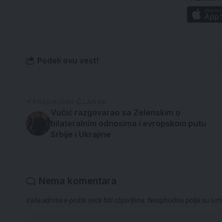
Podeli ovu vest!
PREDHODNI ČLANAK
Vučić razgovarao sa Zelenskim o
bilateralnim odnosima i evropskom putu
Srbije i Ukrajine
Nema komentara
Vaša adresa e-pošte neće biti objavljena.
Neophodna polja su oz