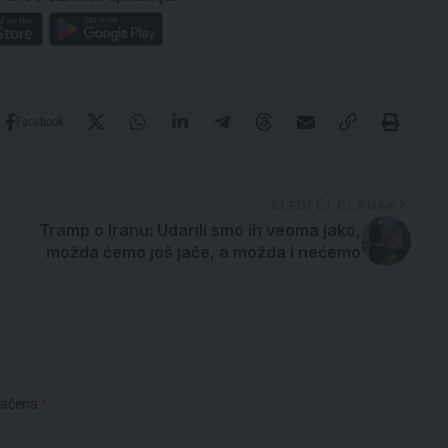
Facebook
SLEDEĆI ČLANAK
Tramp o Iranu: Udarili smo ih veoma jako,
možda ćemo još jače, a možda i nećemo
načena
*