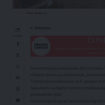
Foto: Beta.rs
Reklama
Podeli
Administracija predsednika SAD Donalda Tr
milijardi dolara za obeštećenje „žrtava pol
Trampovih pristalica koji su 6. januara 20
napadaom na Kapitol spreče proglašavan
predsednika SAD.
Dva policajca koja su tada branila Kapitol