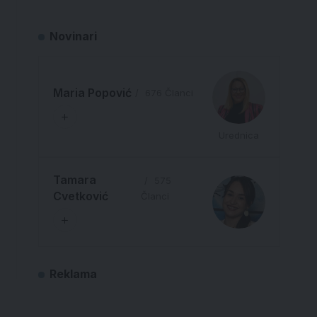
Novinari
Maria Popović
676 Članci
Urednica
Tamara
575
Cvetković
Članci
Reklama