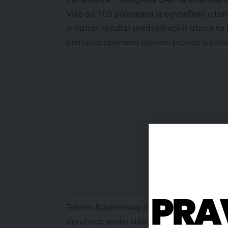
Više od 100 policajaca je povređeno u tom
je lažiran rezultat predsedničkih izbora na
pristalice spornom izjavom pozvao u poho
Tokom Bajdenovog mandata podignute s
optužnice protiv više od 1.600 napadača 