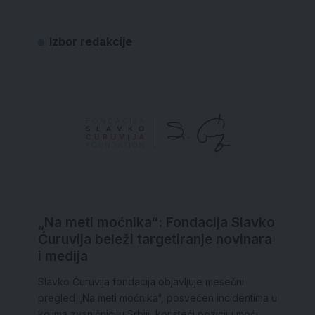
Izbor redakcije
„Na meti moćnika“: Fondacija Slavko
Ćuruvija beleži targetiranje novinara
i medija
Slavko Ćuruvija fondacija objavljuje mesečni
pregled „Na meti moćnika“, posvećen incidentima u
kojima zvaničnici u Srbiji, koristeći poziciju moći,