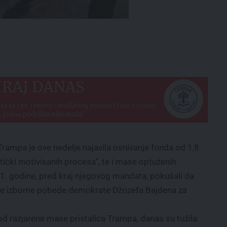
ampa je ove nedelje najavila osnivanje fonda od 1,8
itički motivisanih procesa“, te i mase optuženih
21. godine, pred kraj njegovog mandata, pokušali da
je izborne pobede demokrate Džozefa Bajdena za
 od razjarene mase pristalica Trampa, danas su tužila