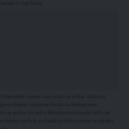
splata iz tog fonda.
d federalnim sudom dan pošto je vršilac dužnosti
gresu branio osnivanje fonda za obeštećenje.
što je počeo da radi u Ministarstvu pravde SAD, nije
obiju i oni koji su napali policiju u jurišu na zgradu
olu.