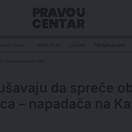
 rast i razvoj
REUC.eu
La Žene
Medijski projekti
ca – napadača na Kapitol 2021.
ušavaju da spreče o
ica – napadača na Ka