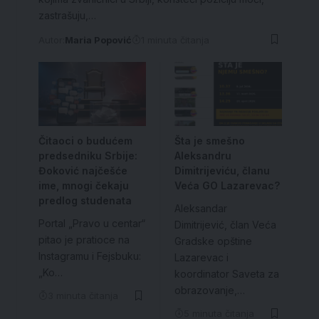
zastrašuju,…
Autor:
Maria Popović
1 minuta čitanja
Čitaoci o budućem
Šta je smešno
predsedniku Srbije:
Aleksandru
Đoković najčešće
Dimitrijeviću, članu
ime, mnogi čekaju
Veća GO Lazarevac?
predlog studenata
Aleksandar
Portal „Pravo u centar“
Dimitrijević, član Veća
pitao je pratioce na
Gradske opštine
Instagramu i Fejsbuku:
Lazarevac i
„Ko…
koordinator Saveta za
obrazovanje,…
3 minuta čitanja
5 minuta čitanja