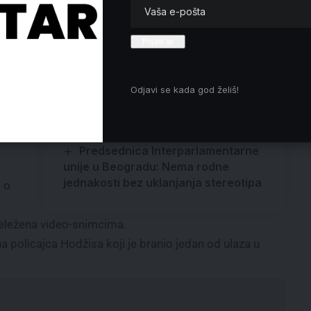
retorikom ugrožava život Srba u
Hrvatskoj i mir na Balkanu
e
Niš: Studentski protest
„Izbori(mo) se“ i „Svenarodni sabor“
u
Pokreta za narod i državu sutra na
ulicama
Odjavi se kada god želiš!
Strahuje se da ima više od 500
poginulih posle potapanja brodova
sa Rohindža izbeglicama
Predsednica Interparlamentarne
unije u Beogradu: Nema rodne
jednakosti bez uklanjanja stereotipa
 o
beležena video-snimcima.
policajca Hodžisa koji je branio jedan od ulaza u