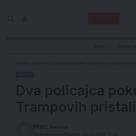
DONIRAJ
Vesti
Centar za
Početna
»
Dva policajca pokušavaju da spreče obeštećenje Trampovih pristali
VESTI
Dva policajca pok
Trampovih pristal
Beta
Poslednji put ažurirano: 20.05.2026. 17:42