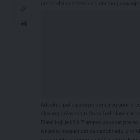
predsednika zahtevajući onemogućavanje i
Advokati policajaca pokrenuli su spor pre
glavnog državnog tužioca Tod Blanš u Kon
Blanš koji je lični Trampov advokat pre no 
isključio mogućnost da nadoknadu iz fonda d
parlamenta – Kongresa SAD na brdu Kapit