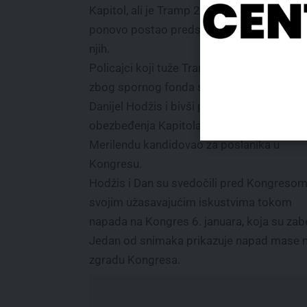
Kapitol, ali je Tramp 2025. godine, kada je
ponovo postao predsednik, pomilovao sv
njih.
Policajci koji tuže Trampovu administracij
zbog spornog fonda su aktivni policajac
Danijel Hodžis i bivši pripadnik policijskog
obezbeđenja Kapitola Hari Dan, koji se u
Merilendu kandidovao za poslanika u
Kongresu.
Hodžis i Dan su svedočili pred Kongresom
svojim užasavajućim iskustvima tokom
napada na Kongres 6. januara, koja su za
Jedan od snimaka prikazuje napad mase na 
zgradu Kongresa.