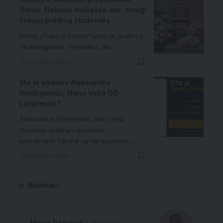
Srbije: Đoković najčešće ime, mnogi
čekaju predlog studenata
Portal „Pravo u centar“ pitao je pratioce
na Instagramu i Fejsbuku: „Ko…
3 minuta čitanja
Šta je smešno Aleksandru
Dimitrijeviću, članu Veća GO
Lazarevac?
Aleksandar Dimitrijević, član Veća
Gradske opštine Lazarevac i
koordinator Saveta za obrazovanje,…
5 minuta čitanja
Novinari
Maria Popović
679 Članci