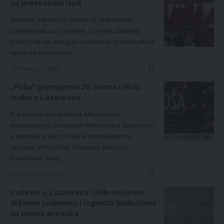
za pravosudni ispit
Studenti Albanci u Severnoj Makedoniji
protestovali su popodne u centru Skoplja,
tražeći da se omogući polaganje pravosudnog
ispita na albanskom…
1 minuta čitanja
„Poša“ premijerno 26. marta u Puls
teatru u Lazarevcu
Predstavu režira Marija Mladenović,
dramatizaciju potpisuje Aleksandra Jovanović,
a nastala je po motivima neobjavljenog
romana „Proročica“ Mladena Milinova.
Posebnost ovog…
1 minuta čitanja
Vučević u Lazarevcu: Odbranićemo
državno jedinstvo i izgraditi budućnost
na ponos predaka