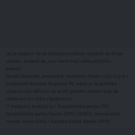
On je naglasio da će vladajuća koalicija nastaviti da deluje
zajedno, dodavši da „ovo vreme traži veliku političku
pobedu“.
Nenad Stevandić, predsednik Ujedinjene Srpske (US), koji je i
predsednik Narodne skupštine RS, rekao je da politička
situacija nije idilična i da su RS potrebni stabilni ljudi da
izdrže sve što čeka u budućnosti.
U vladajućoj koaliciji su i Socijalistička partija (SP),
Socijalistička partija Srpske (SPS), DEMOS, Demokratski
narodni savez (DNS) i Narodna partija Srpske (NPS).