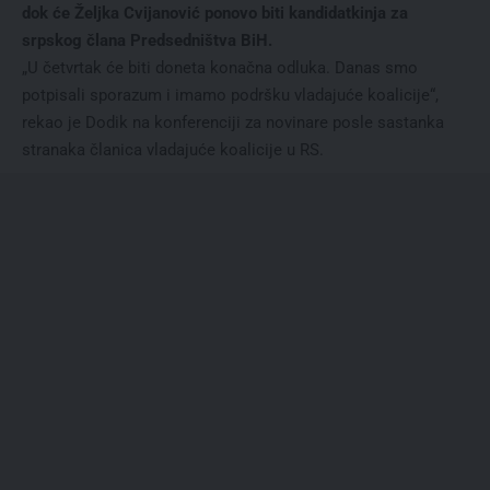
dok će Željka Cvijanović ponovo biti kandidatkinja za
srpskog člana Predsedništva BiH.
„U četvrtak će biti doneta konačna odluka. Danas smo
potpisali sporazum i imamo podršku vladajuće koalicije“,
rekao je Dodik na konferenciji za novinare posle sastanka
stranaka članica vladajuće koalicije u RS.