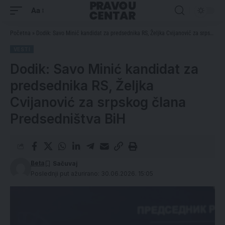
Aa
Početna
»
Dodik: Savo Minić kandidat za predsednika RS, Željka Cvijanović za srpskog člana Predsedništva BiH
VESTI
Dodik: Savo Minić kandidat za
predsednika RS, Željka
Cvijanović za srpskog člana
Predsedništva BiH
Beta
Poslednji put ažurirano: 30.06.2026. 15:05