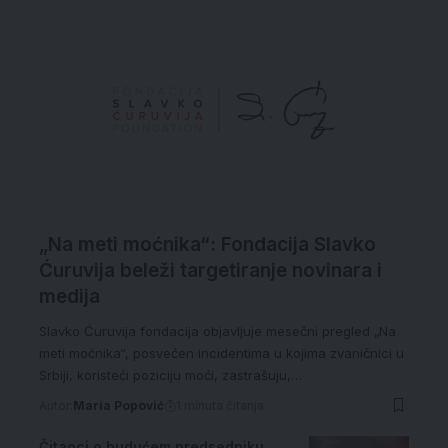
„Na meti moćnika“: Fondacija Slavko
Ćuruvija beleži targetiranje novinara i
medija
Slavko Ćuruvija fondacija objavljuje mesečni pregled „Na
meti moćnika“, posvećen incidentima u kojima zvaničnici u
Srbiji, koristeći poziciju moći, zastrašuju,…
Autor:
Maria Popović
1 minuta čitanja
Čitaoci o budućem predsedniku