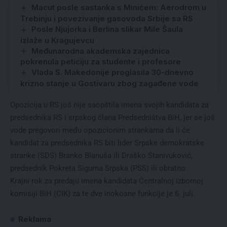
Macut posle sastanka s Minićem: Aerodrom u
Trebinju i povezivanje gasovoda Srbije sa RS
Posle Njujorka i Berlina slikar Mile Šaula
izlaže u Kragujevcu
Međunarodna akademska zajednica
pokrenula peticiju za studente i profesore
Vlada S. Makedonije proglasila 30-dnevno
krizno stanje u Gostivaru zbog zagađene vode
Opozicija u RS još nije saopštila imena svojih kandidata za
predsednika RS i srpskog člana Predsedništva BiH, jer se još
vode pregovori među opozicionim strankama da li će
kandidat za predsednika RS biti lider Srpske demokratske
stranke (SDS) Branko Blanuša ili Draško Stanivuković,
predsednik Pokreta Sigurna Srpska (PSS) ili obratno.
Krajni rok za predaju imena kandidata Centralnoj izbornoj
komisiji BiH (CIK) za te dve inokosne funkcije je 6. juli.
Reklama