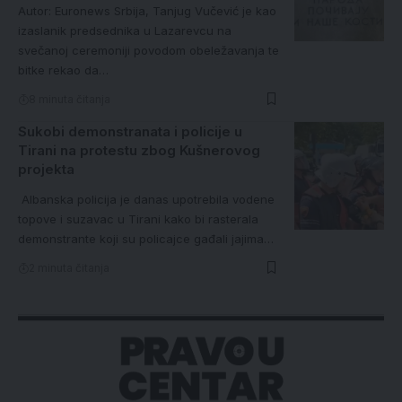
Autor: Euronews Srbija, Tanjug Vučević je kao
izaslanik predsednika u Lazarevcu na
svečanoj ceremoniji povodom obeležavanja te
bitke rekao da…
8 minuta čitanja
Sukobi demonstranata i policije u
Tirani na protestu zbog Kušnerovog
projekta
Albanska policija je danas upotrebila vodene
topove i suzavac u Tirani kako bi rasterala
demonstrante koji su policajce gađali jajima…
2 minuta čitanja