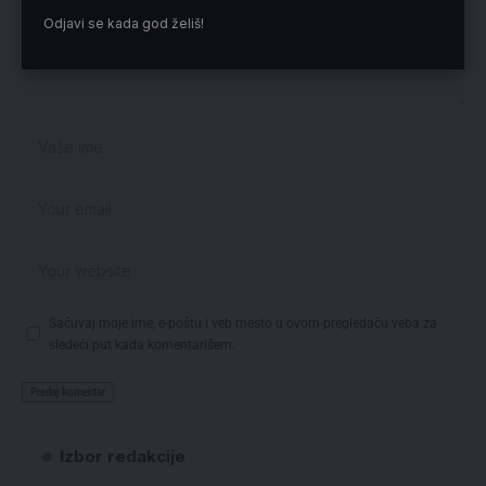
Odjavi se kada god želiš!
Sačuvaj moje ime, e-poštu i veb mesto u ovom pregledaču veba za
sledeći put kada komentarišem.
Izbor redakcije