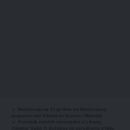
Navršavaju se 22 godine od Martovskog
pogroma nad Srbima na Kosovu i Metohiji
Povratak srpskih mirovnjaka iz Libana,
ministar Gašić ih dočekao na aerodromu u Nišu