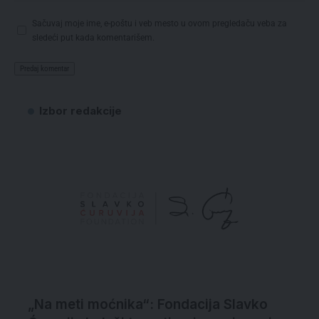
Sačuvaj moje ime, e-poštu i veb mesto u ovom pregledaču veba za
sledeći put kada komentarišem.
Izbor redakcije
„Na meti moćnika“: Fondacija Slavko