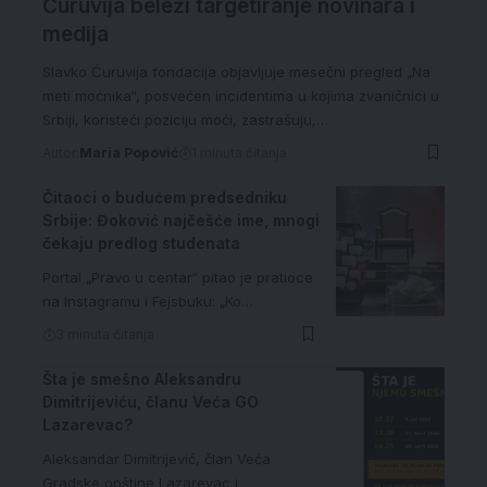
Ćuruvija beleži targetiranje novinara i
medija
Slavko Ćuruvija fondacija objavljuje mesečni pregled „Na
meti moćnika“, posvećen incidentima u kojima zvaničnici u
Srbiji, koristeći poziciju moći, zastrašuju,…
Autor:
Maria Popović
1 minuta čitanja
Čitaoci o budućem predsedniku
Srbije: Đoković najčešće ime, mnogi
čekaju predlog studenata
Portal „Pravo u centar“ pitao je pratioce
na Instagramu i Fejsbuku: „Ko…
3 minuta čitanja
Šta je smešno Aleksandru
Dimitrijeviću, članu Veća GO
Lazarevac?
Aleksandar Dimitrijević, član Veća
Gradske opštine Lazarevac i