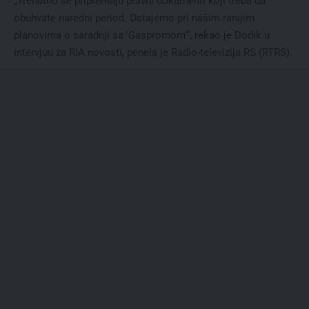
„Trenutno se pripremaju pravni dokumenti koji treba da
obuhvate naredni period. Ostajemo pri našim ranijim
planovima o saradnji sa ‘Gaspromom'“, rekao je Dodik u
intervjuu za RIA novosti, penela je Radio-televizija RS (RTRS).