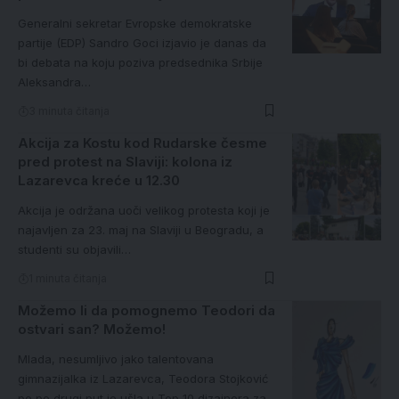
Generalni sekretar Evropske demokratske
partije (EDP) Sandro Goci izjavio je danas da
bi debata na koju poziva predsednika Srbije
Aleksandra…
3 minuta čitanja
Akcija za Kostu kod Rudarske česme
pred protest na Slaviji: kolona iz
Lazarevca kreće u 12.30
Akcija je održana uoči velikog protesta koji je
najavljen za 23. maj na Slaviji u Beogradu, a
studenti su objavili…
1 minuta čitanja
Možemo li da pomognemo Teodori da
ostvari san? Možemo!
Mlada, nesumljivo jako talentovana
gimnazijalka iz Lazarevca, Teodora Stojković
po po drugi put je ušla u Top 10 dizajnera za…