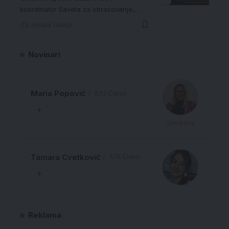
koordinator Saveta za obrazovanje,…
5 minuta čitanja
Novinari
Maria Popović
672 Članci
Urednica
Tamara Cvetković
575 Članci
Reklama