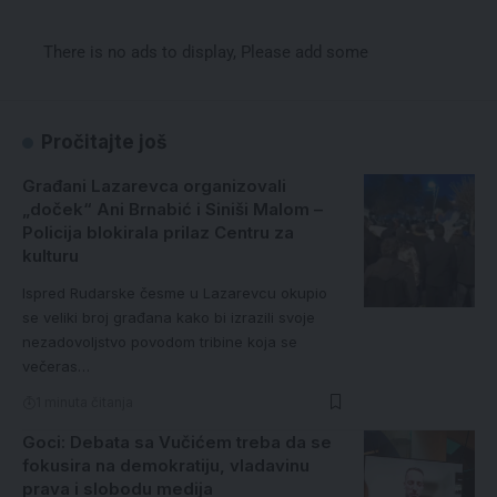
There is no ads to display, Please add some
Pročitajte još
Građani Lazarevca organizovali
„doček“ Ani Brnabić i Siniši Malom –
Policija blokirala prilaz Centru za
kulturu
Ispred Rudarske česme u Lazarevcu okupio
se veliki broj građana kako bi izrazili svoje
nezadovoljstvo povodom tribine koja se
večeras…
1 minuta čitanja
Goci: Debata sa Vučićem treba da se
fokusira na demokratiju, vladavinu
prava i slobodu medija