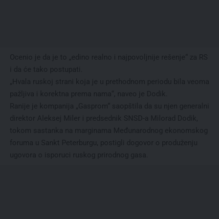
Ocenio je da je to „edino realno i najpovoljnije rešenje“ za RS
i da će tako postupati.
„Hvala ruskoj strani koja je u prethodnom periodu bila veoma
pažljiva i korektna prema nama“, naveo je Dodik.
Ranije je kompanija „Gasprom“ saopštila da su njen generalni
direktor Aleksej Miler i predsednik SNSD-a Milorad Dodik,
tokom sastanka na marginama Međunarodnog ekonomskog
foruma u Sankt Peterburgu, postigli dogovor o produženju
ugovora o isporuci ruskog prirodnog gasa.