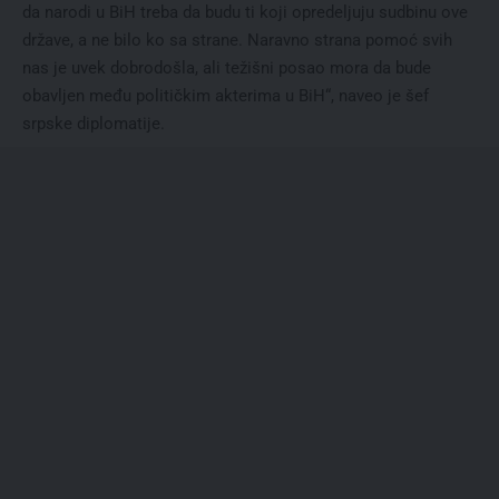
da narodi u BiH treba da budu ti koji opredeljuju sudbinu ove
države, a ne bilo ko sa strane. Naravno strana pomoć svih
nas je uvek dobrodošla, ali težišni posao mora da bude
obavljen među političkim akterima u BiH“, naveo je šef
srpske diplomatije.