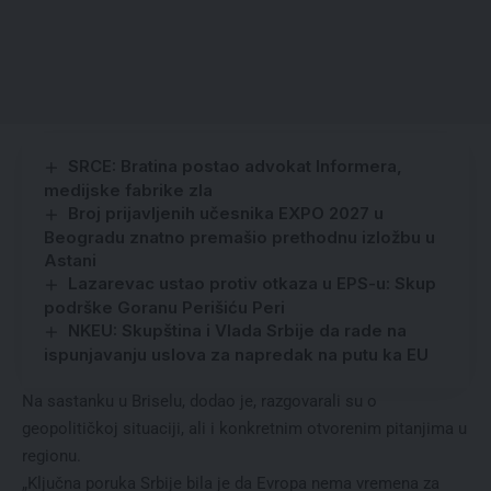
SRCE: Bratina postao advokat Informera,
medijske fabrike zla
Broj prijavljenih učesnika EXPO 2027 u
Beogradu znatno premašio prethodnu izložbu u
Astani
Lazarevac ustao protiv otkaza u EPS-u: Skup
podrške Goranu Perišiću Peri
NKEU: Skupština i Vlada Srbije da rade na
ispunjavanju uslova za napredak na putu ka EU
Na sastanku u Briselu, dodao je, razgovarali su o
geopolitičkoj situaciji, ali i konkretnim otvorenim pitanjima u
regionu.
„Ključna poruka Srbije bila je da Evropa nema vremena za