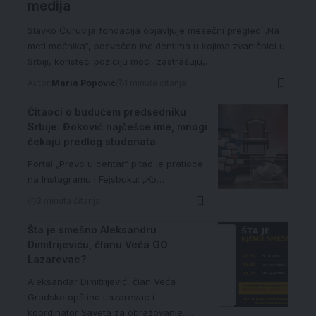
medija
Slavko Ćuruvija fondacija objavljuje mesečni pregled „Na
meti moćnika“, posvećen incidentima u kojima zvaničnici u
Srbiji, koristeći poziciju moći, zastrašuju,…
Autor:
Maria Popović
1 minuta čitanja
Čitaoci o budućem predsedniku
Srbije: Đoković najčešće ime, mnogi
čekaju predlog studenata
Portal „Pravo u centar“ pitao je pratioce
na Instagramu i Fejsbuku: „Ko…
3 minuta čitanja
Šta je smešno Aleksandru
Dimitrijeviću, članu Veća GO
Lazarevac?
Aleksandar Dimitrijević, član Veća
Gradske opštine Lazarevac i
koordinator Saveta za obrazovanje,…