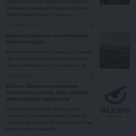
rezoluciju kojom se ograničava mogućnost
predsednika Sjedinjenih Američkih Država
(SAD) Donalda Trampa (Trump) da…
1 minuta čitanja
Radovi u Dunavskoj ulici u Beogradu
tokom celog jula
Radovi na redovnom održavanju u Dunavskoj
ulici, na delu od zone raskrsnice sa Ulicom
Tadeuša Košćuška do zone raskrsnice sa…
1 minuta čitanja
EUalajv: Obračun sa nezavisnim
novinarstvom u Srbiji znak ozbiljnog
demokratskog nazadovanja
Srpske vlasti pojačavaju represiju protiv
nezavisnog novinarstva i kritičkih glasova,
ocenio je danas portal EU alajv (EUalive)."Kao
partner novinske agencije…