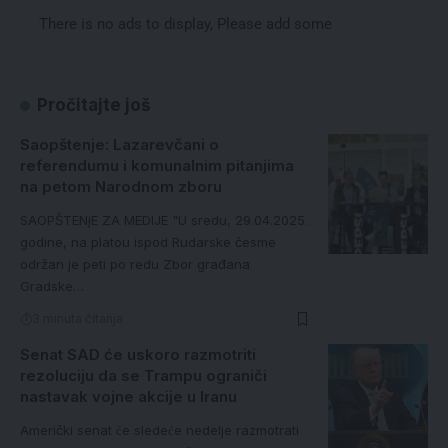
There is no ads to display, Please add some
Pročitajte još
Saopštenje: Lazarevčani o
referendumu i komunalnim pitanjima
na petom Narodnom zboru
SAOPŠTENjE ZA MEDIJE "U sredu, 29.04.2025.
godine, na platou ispod Rudarske česme
održan je peti po redu Zbor građana
Gradske…
3 minuta čitanja
Senat SAD će uskoro razmotriti
rezoluciju da se Trampu ograniči
nastavak vojne akcije u Iranu
Američki senat će sledeće nedelje razmotrati