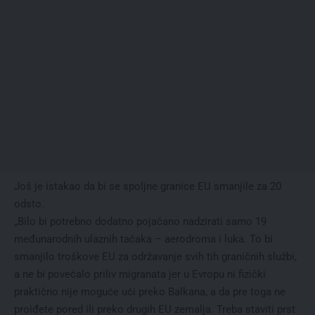
Još je istakao da bi se spoljne granice EU smanjile za 20
odsto.
„Bilo bi potrebno dodatno pojačano nadzirati samo 19
međunarodnih ulaznih tačaka – aerodroma i luka. To bi
smanjilo troškove EU za održavanje svih tih graničnih službi,
a ne bi povećalo priliv migranata jer u Evropu ni fizički
praktično nije moguće ući preko Balkana, a da pre toga ne
proiđete pored ili preko drugih EU zemalja. Treba staviti prst