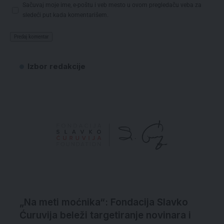
Sačuvaj moje ime, e-poštu i veb mesto u ovom pregledaču veba za
sledeći put kada komentarišem.
Izbor redakcije
„Na meti moćnika“: Fondacija Slavko
Ćuruvija beleži targetiranje novinara i