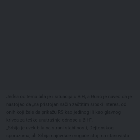
Jedna od tema bila je i situacija u BiH, a Đurić je naveo da je
nastojao da „na pristojan način zaštitim srpski interes, od
onih koji žele da prikažu RS kao jedinog ili kao glavnog
krivca za teške unutrašnje odnose u BiH“.
„Srbija je uvek bila na strani stabilnosti, Dejtonskog
sporazuma, ali Srbija najčvršće moguće stoji na stanovištu