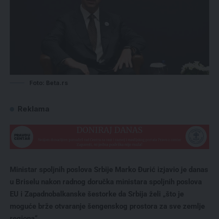
Foto: Beta.rs
Reklama
Ministar spoljnih poslova Srbije Marko Đurić izjavio je danas
u Briselu nakon radnog doručka ministara spoljnih poslova
EU i Zapadnobalkanske šestorke da Srbija želi „što je
moguće brže otvaranje šengenskog prostora za sve zemlje
regiona“.