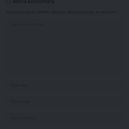
Nema komentara
Vaša adresa e-pošte neće biti objavljena.
Neophodna polja su označena
*