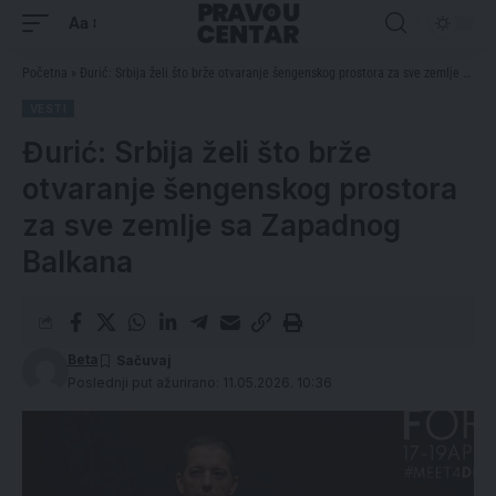
Aa
Početna
»
Đurić: Srbija želi što brže otvaranje šengenskog prostora za sve zemlje sa Zapadnog Balkana
VESTI
Đurić: Srbija želi što brže
otvaranje šengenskog prostora
za sve zemlje sa Zapadnog
Balkana
Beta
Poslednji put ažurirano: 11.05.2026. 10:36