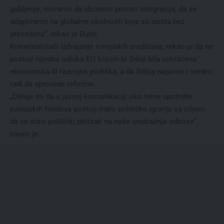
gubljenje, moramo da ubrzamo proces integracija, da se
adaptiramo na globalne okolnosti koje su zaista bez
presedana“, rekao je Đurić.
Komentarišući izdvajanje evropskih sredstava, rekao je da ne
postoji nijedna odluka EU kojom bi Srbiji bila uskraćena
ekonomska ili razvojna podrška, a da Srbija naporno i vredno
radi da sprovede reforme.
„Deluje mi da u javnoj komunikaciji oko teme upotrebe
evropskih fondova postoji malo političke igrarije sa ciljem
da se stavi politički pritisak na naše unutrašnje odnose“,
naveo je.