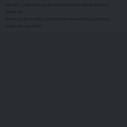
na čelo i papučicu na gas priključivanja našeg regiona“,
dodao je.
Rekao je da su neki od ministara na sastanku pozitivno
reagovali i podržali.