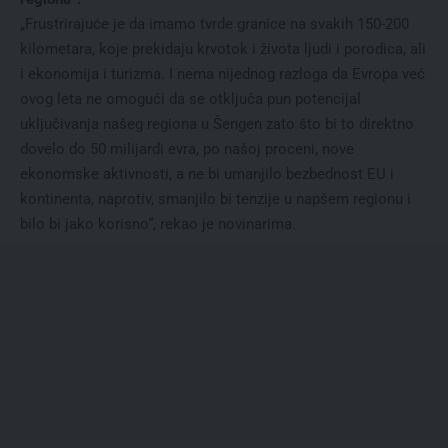
„Frustrirajuće je da imamo tvrde granice na svakih 150-200
kilometara, koje prekidaju krvotok i života ljudi i porodica, ali
i ekonomija i turizma. I nema nijednog razloga da Evropa već
ovog leta ne omogući da se otključa pun potencijal
uključivanja našeg regiona u Šengen zato što bi to direktno
dovelo do 50 milijardi evra, po našoj proceni, nove
ekonomske aktivnosti, a ne bi umanjilo bezbednost EU i
kontinenta, naprotiv, smanjilo bi tenzije u napšem regionu i
bilo bi jako korisno“, rekao je novinarima.