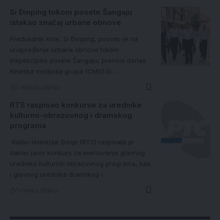
Si Đinping tokom posete Šangaju
istakao značaj urbane obnove
Predsednik Kine, Si Đinping, pozvao je na
unapređenje urbane obnove tokom
inspekcijske posete Šangaju, prenosi danas
Kineska medijska grupa (CMG).Si,…
2 minuta čitanja
RTS raspisao konkurse za urednike
kulturno-obrazovnog i dramskog
programa
Radio-televizija Srbije (RTS) raspisala je
danas javni konkurs za imenovanje glavnog
urednika kulturno-obrazovnog programa, kao
i glavnog urednika dramskog i…
1 minuta čitanja