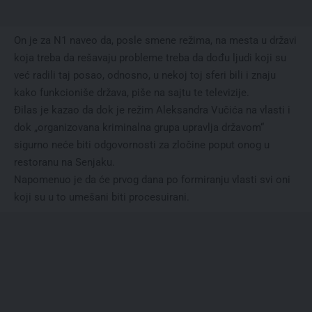
On je za N1 naveo da, posle smene režima, na mesta u državi
koja treba da rešavaju probleme treba da dođu ljudi koji su
već radili taj posao, odnosno, u nekoj toj sferi bili i znaju
kako funkcioniše država, piše na sajtu te televizije.
Đilas je kazao da dok je režim Aleksandra Vučića na vlasti i
dok „organizovana kriminalna grupa upravlja državom“
sigurno neće biti odgovornosti za zločine poput onog u
restoranu na Senjaku.
Napomenuo je da će prvog dana po formiranju vlasti svi oni
koji su u to umešani biti procesuirani.