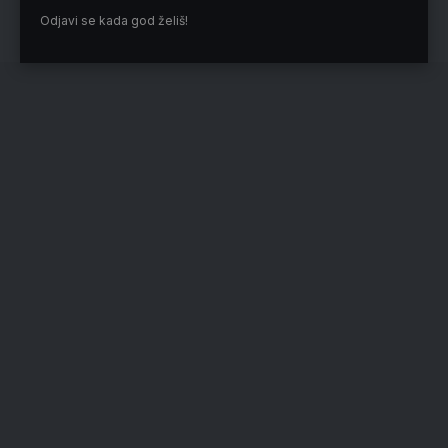
izbore, kao i da studenti imaju pravo da se organizuju na
Odjavi se kada god želiš!
način koji oni smatraju adekvatnim.