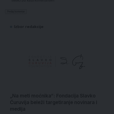
sledeći put kada komentarišem.
Izbor redakcije
„Na meti moćnika“: Fondacija Slavko
Ćuruvija beleži targetiranje novinara i
medija