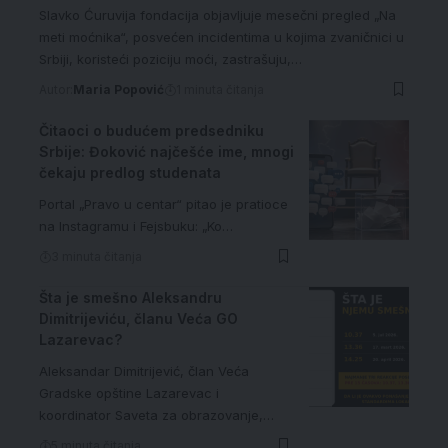
Slavko Ćuruvija fondacija objavljuje mesečni pregled „Na
meti moćnika“, posvećen incidentima u kojima zvaničnici u
Srbiji, koristeći poziciju moći, zastrašuju,…
Autor:
Maria Popović
1 minuta čitanja
Čitaoci o budućem predsedniku
Srbije: Đoković najčešće ime, mnogi
čekaju predlog studenata
Portal „Pravo u centar“ pitao je pratioce
na Instagramu i Fejsbuku: „Ko…
3 minuta čitanja
Šta je smešno Aleksandru
Dimitrijeviću, članu Veća GO
Lazarevac?
Aleksandar Dimitrijević, član Veća
Gradske opštine Lazarevac i
koordinator Saveta za obrazovanje,…
5 minuta čitanja