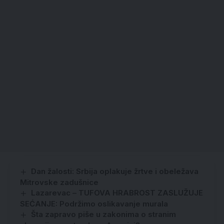
Dan žalosti: Srbija oplakuje žrtve i obeležava
Mitrovske zadušnice
Lazarevac – TUFOVA HRABROST ZASLUŽUJE
SEĆANJE: Podržimo oslikavanje murala
Šta zapravo piše u zakonima o stranim