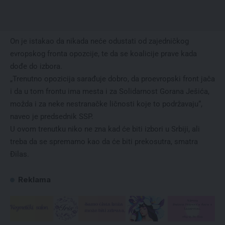
On je istakao da nikada neće odustati od zajedničkog
evropskog fronta opozcije, te da se koalicije prave kada
dođe do izbora.
„Trenutno opozicija sarađuje dobro, da proevropski front jača
i da u tom frontu ima mesta i za Solidarnost Gorana Ješića,
možda i za neke nestranačke ličnosti koje to podržavaju“,
naveo je predsednik SSP.
U ovom trenutku niko ne zna kad će biti izbori u Srbiji, ali
treba da se spremamo kao da će biti prekosutra, smatra
Đilas.
Reklama