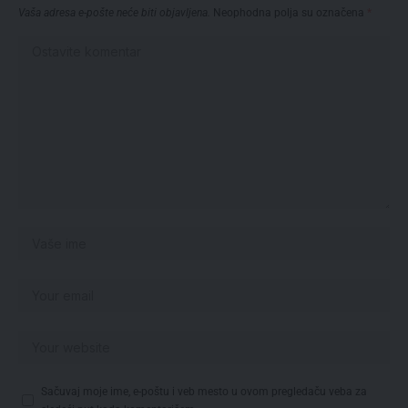
Vaša adresa e-pošte neće biti objavljena.
Neophodna polja su označena
*
Sačuvaj moje ime, e-poštu i veb mesto u ovom pregledaču veba za