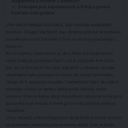
ulaganjima u stranke u Americi?
Značajan pad zaposlenosti u Srbiji u prvom
kvartalu ove godine
„Prvi dan je trebalo Ivica Dačić, kao ministar unutrašnjih
poslova i Dragan Vasiljević, kao direktor policije da podnesu
ostavke jer su oni formalno ti koji na pozicije postavljaju“,
rekao je.
Ali svi znamo, napomenuo je, da u Srbiji sve ljude na sve
važne funkcije postavlja Vučić i on je suštinski kriv za to,
kao što je kriv za to što smo sad došli u situaciju da nam
objašnjava kako policajci ne smeju da čuvaju kriminalce.
Upitan da li opozicija ima plan i mehanizme kako da, nakon
situacije u kojoj se zemlja našla posle ubistva, nešto
pokrene, Đilas je kazao da je mogućnost opozicije sa brojem
poslanika koje ima da o tome govori i da zahteva sednice
Skupštine.
„U toj situaciji jedina mogućnost da posledice snose oni koji
su umešani u kriminal jeste promena vlasti. Dok ne bude