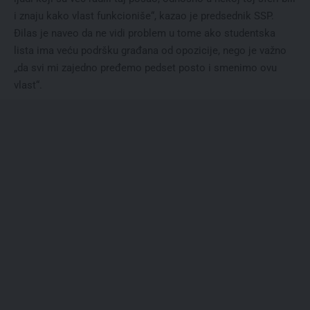
i znaju kako vlast funkcioniše“, kazao je predsednik SSP.
Đilas je naveo da ne vidi problem u tome ako studentska
lista ima veću podršku građana od opozicije, nego je važno
„da svi mi zajedno pređemo pedset posto i smenimo ovu
vlast“.