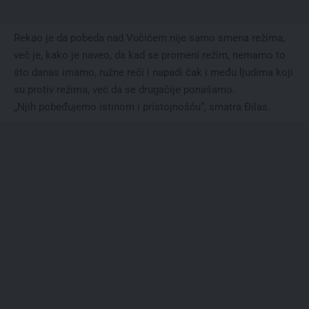
Rekao je da pobeda nad Vučićem nije samo smena režima,
več je, kako je naveo, da kad se promeni režim, nemamo to
što danas imamo, ružne reči i napadi čak i među ljudima koji
su protiv režima, već da se drugačije ponašamo.
„Njih pobeđujemo istinom i pristojnošću“, smatra Đilas.