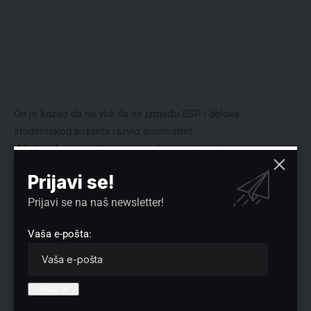
On je kazao da ne vidi da se između SSP i delova
studentskog pokreta razvio animozitet.
„Mislim da nas je Vučić malo ubacio u tu priču, napravio
netolerantnu atmosferu i svaka reč koja se može shvatiti
Prijavi se!
kao kritika se ovde vidi kao neviđeni napad“, rekao je.
Ne vidi nigde ni napade između proevropskih stranaka i
Prijavi se na naš newsletter!
studenske liste.
Vaša e-pošta:
„A da li imamo iste stavove o svemu? Neke imamo, a neke
nemamo. Kad se bude videlo ko je na toj listi, a pravo svake
liste je da saopšti kad se raspišu izbori, videćemo i program
i zalaganja i ljude“, naveo je on.
Predsednik SSP smatra da svako ima pravo da izađe na