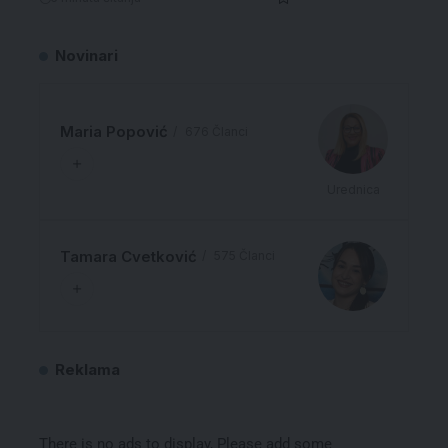
Novinari
Maria Popović
676 Članci
Urednica
Tamara Cvetković
575 Članci
Reklama
There is no ads to display, Please add some