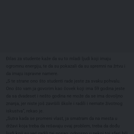
Đilas za studente kaže da su to mladi ljudi koji imaju
ogromnu energiju, te da su pokazali da su spremni na žrtvu i
da imaju ispravne namere.
„S te strane ono što studenti rade jeste za svaku pohvalu.
Ono što vam ja govorim kao čovek koji ima 59 godina jeste
da sa dvadeset i nešto godina ne može da se ima dovoljno
znanja, jer niste još završili škole i radili i nemate životnog
iskustva“, rekao je.
„Sutra kada se promeni vlast, ja smatram da na mesta u
državi koja treba da rešavaju ovaj problem, treba da dođu
ljudi koji su već radili taj posao, odnosno u nekoj toj sferi bili