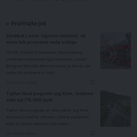
Pročitajte još
Sindikat Laste: Ugovor raskinut, ali
neće biti promene reda vožnje
IZVOR: DANAS Predsednik Samostalnog
sindikata saobraćajnog preduzeća „Lasta“
Beograd Nebojša Mirović rekao je danas da
neće biti promene u redu…
2 minuta čitanja
Tajfun Noul pogodio jug Kine, iseljeno
više od 715.000 ljudi
Tajfun Noul pogodio je rano jutros jug Kine,
donoseći snažne vetrove i obilne padavine,
koje su tokom vikenda zahvatile i…
1 minuta čitanja