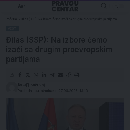
Aa
Početna
»
Đilas (SSP): Na izbore ćemo izaći sa drugim proevropskim partijama
VESTI
Đilas (SSP): Na izbore ćemo
izaći sa drugim proevropskim
partijama
Beta
Poslednji put ažurirano: 07.06.2026. 13:13