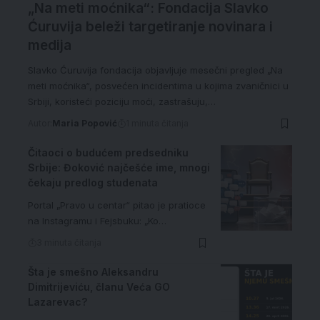
„Na meti moćnika“: Fondacija Slavko
Ćuruvija beleži targetiranje novinara i
medija
Slavko Ćuruvija fondacija objavljuje mesečni pregled „Na
meti moćnika“, posvećen incidentima u kojima zvaničnici u
Srbiji, koristeći poziciju moći, zastrašuju,…
Autor:
Maria Popović
1 minuta čitanja
Čitaoci o budućem predsedniku
Srbije: Đoković najčešće ime, mnogi
čekaju predlog studenata
Portal „Pravo u centar“ pitao je pratioce
na Instagramu i Fejsbuku: „Ko…
3 minuta čitanja
Šta je smešno Aleksandru
Dimitrijeviću, članu Veća GO
Lazarevac?