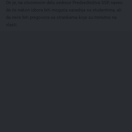
On je, na otvorenom delu sednice Predsedništva SSP, naveo
da će nakon izbora biti moguća saradnja sa studentima, ali
da neće biti pregovora sa strankama koje su trenutno na
vlasti.