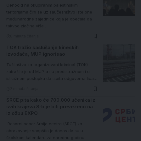
Genocid na okupiranim palestinskim
teritorijama čini se uz saučesništvo iste one
međunarodne zajednice koja je obećala da
takvog zločina više…
8 minuta čitanja
TOK tražio saslušanje kineskih
izvođača, MUP ignorisao
Tužilaštvo za organizovani kriminal (TOK)
zatražilo je od MUP-a i u predistražnom i u
istražnom postupku da ispita odgovorna lica…
2 minuta čitanja
SRCE pita kako će 700.000 učenika iz
svih krajeva Srbije biti prevezeno na
izložbu EXPO
Resorni odbor Srbija centra (SRCE) za
obrazovanje saopštio je danas da su u
školskom kalendaru za narednu godinu