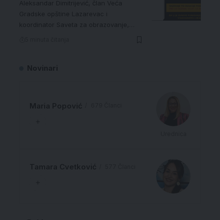
Aleksandar Dimitrijević, član Veća
Gradske opštine Lazarevac i
koordinator Saveta za obrazovanje,…
5 minuta čitanja
Novinari
Maria Popović
679 Članci
Urednica
Tamara Cvetković
577 Članci