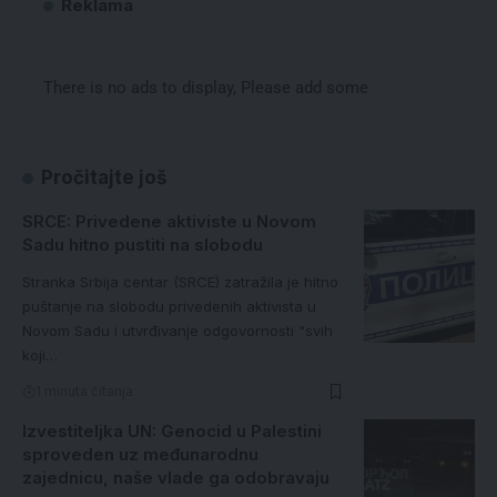
Reklama
There is no ads to display, Please add some
Pročitajte još
SRCE: Privedene aktiviste u Novom
Sadu hitno pustiti na slobodu
Stranka Srbija centar (SRCE) zatražila je hitno
puštanje na slobodu privedenih aktivista u
Novom Sadu i utvrđivanje odgovornosti "svih
koji…
1 minuta čitanja
Izvestiteljka UN: Genocid u Palestini
sproveden uz međunarodnu
zajednicu, naše vlade ga odobravaju