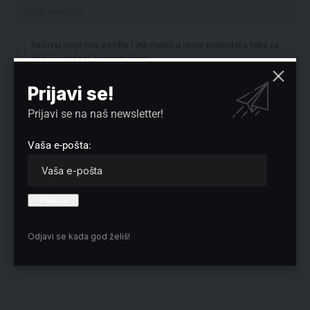
Sačuvaj moje ime, e-poštu i veb mesto u ovom pregledaču veba za
sledeći put kada komentarišem.
Prijavi se!
Prijavi se na naš newsletter!
Izbor redakcije
Vaša e-pošta:
Odjavi se kada god želiš!