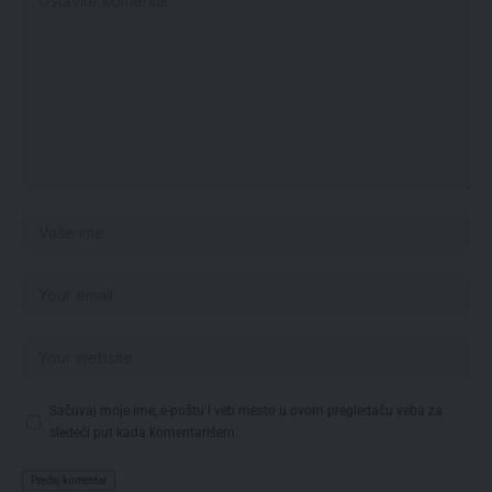
Sačuvaj moje ime, e-poštu i veb mesto u ovom pregledaču veba za
sledeći put kada komentarišem.