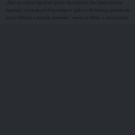
„Zato je realno da očekujemo da umesto što Srbiju mnogi
nazivaju evropskom Kolumbijom, uskoro Kolumbiju počnu da
zovu Srbijom Latinske Amerike.“ naveo je Đilas u saopštenju.