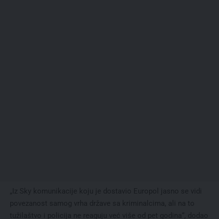
„Iz Sky komunikacije koju je dostavio Europol jasno se vidi
povezanost samog vrha države sa kriminalcima, ali na to
tužilaštvo i policija ne reaguju već više od pet godina“, dodao