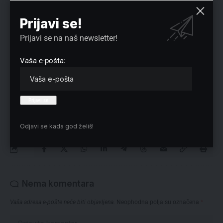
državi“.
Prijavi se!
Reklama
Prijavi se na naš newsletter!
Vaša e-pošta:
Preuzmite Pravo u CENTAR aplikaciju:
Odjavi se kada god želiš!
Nema komentara
Vaša adresa e-pošte neće biti objavljena.
Neophodna polja su označena
*