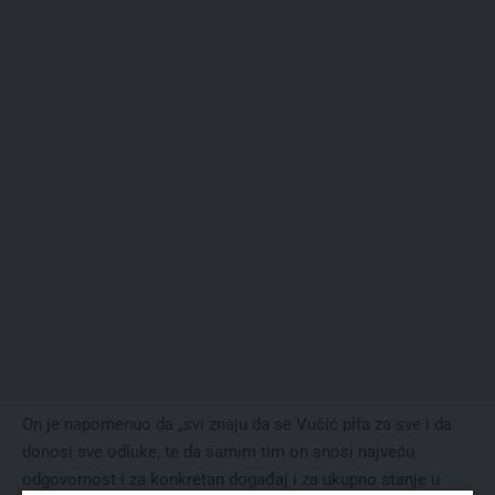
On je napomenuo da „svi znaju da se Vučić pita za sve i da
donosi sve odluke, te da samim tim on snosi najveću
odgovornost i za konkretan događaj i za ukupno stanje u