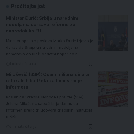
Pročitajte još
Ministar Đurić: Srbija u narednim
nedeljama ubrzava reforme za
napredak ka EU
Ministar spoljnih poslova Marko Đurić izjavio je
danas da Srbija u narednim nedeljama
namerava da uloži dodatni napor da bi…
1 minuta čitanja
Milošević (SSP): Osam miliona dinara
iz lokalnih budžeta za finansiranje
Informera
Poslanica Stranke slobode i pravde (SSP)
Jelena Milošević saopštila je danas da
Informer, preko tri ugovora gradskih institucija
u Nišu,…
2 minuta čitanja