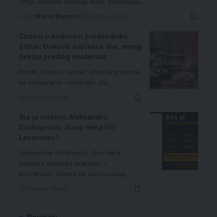
Srbiji, koristeći poziciju moći, zastrašuju,…
Autor:
Maria Popović
1 minuta čitanja
Čitaoci o budućem predsedniku
Srbije: Đoković najčešće ime, mnogi
čekaju predlog studenata
Portal „Pravo u centar“ pitao je pratioce
na Instagramu i Fejsbuku: „Ko…
3 minuta čitanja
Šta je smešno Aleksandru
Dimitrijeviću, članu Veća GO
Lazarevac?
Aleksandar Dimitrijević, član Veća
Gradske opštine Lazarevac i
koordinator Saveta za obrazovanje,…
5 minuta čitanja
Novinari