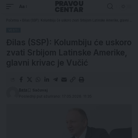
Aa
Početna
»
Đilas (SSP): Kolumbiju će uskoro zvati Srbijom Latinske Amerike, glavni krivac je Vučić
VESTI
Đilas (SSP): Kolumbiju će uskoro
zvati Srbijom Latinske Amerike,
glavni krivac je Vučić
Beta
Poslednji put ažurirano: 17.05.2026. 11:35