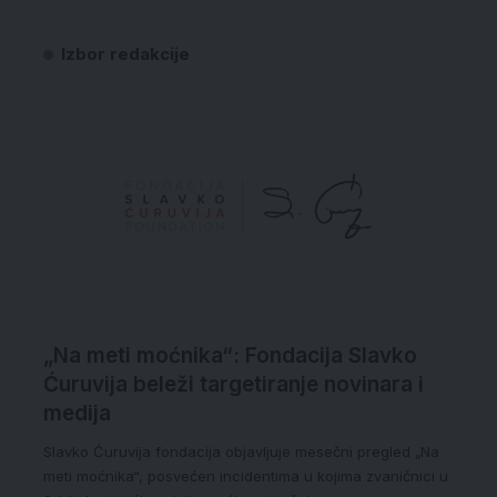
Izbor redakcije
„Na meti moćnika“: Fondacija Slavko
Ćuruvija beleži targetiranje novinara i
medija
Slavko Ćuruvija fondacija objavljuje mesečni pregled „Na
meti moćnika“, posvećen incidentima u kojima zvaničnici u