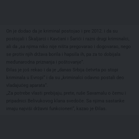
On je dodao da je kriminal postojao i pre 2012. i da su
postojali i Škaljarci i Kavčani i Šarići i razni drugi kriminalci,
ali da „sa njima niko nije ništa pregovarao i dogovarao, nego
se protiv njih država borila i hapsila ih, pa za to dobijala
međunarodna priznanja i poštovanje“.
Đilas je još rekao i da je „danas Srbija četvrta po stopi
kriminala u Evropi“ i da su „kriminalci odavno postali deo
vladajućeg aparata“.
„Za potrebe vlasti prebijaju, prete, ruše Savamalu o čemu i
pripadnici Belivukovog klana svedoče. Sa njima sastanke
imaju najviši državni funkcioneri“, kazao je Đilas.