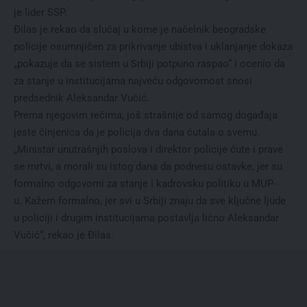
je lider SSP.
Đilas je rekao da slučaj u kome je načelnik beogradske
policije osumnjičen za prikrivanje ubistva i uklanjanje dokaza
„pokazuje da se sistem u Srbiji potpuno raspao“ i ocenio da
za stanje u institucijama najveću odgovornost snosi
predsednik Aleksandar Vučić.
Prema njegovim rečima, još strašnije od samog događaja
jeste činjenica da je policija dva dana ćutala o svemu.
„Ministar unutrašnjih poslova i direktor policije ćute i prave
se mrtvi, a morali su istog dana da podnesu ostavke, jer su
formalno odgovorni za stanje i kadrovsku politiku u MUP-
u. Kažem formalno, jer svi u Srbiji znaju da sve ključne ljude
u policiji i drugim institucijama postavlja lično Aleksandar
Vučić“, rekao je Đilas.