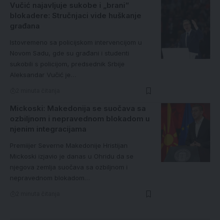
Vučić najavljuje sukobe i „brani“
blokadere: Stručnjaci vide huškanje
građana
Istovremeno sa policijskom intervencijom u
Novom Sadu, gde su građani i studenti
sukobili s policijom, predsednik Srbije
Aleksandar Vučić je…
2 minuta čitanja
Mickoski: Makedonija se suočava sa
ozbiljnom i nepravednom blokadom u
njenim integracijama
Premiijer Severne Makedonije Hristijan
Mickoski izjavio je danas u Ohridu da se
njegova zemlja suočava sa ozbiljnom i
nepravednom blokadom…
2 minuta čitanja