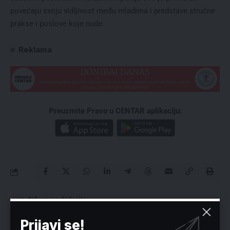
povećaju svoju vidljivost među mladima i predstave stručne
prakse i poslove koje nude.
Reklama
Preuzmite Pravo u CENTAR aplikaciju:
Izbor redakcije
Prijavi se!