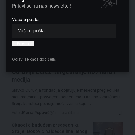
Prijavi se na naš newsletter!
Vaša e-pošta:
Odjavi se kada god želiš!
„Na meti moćnika“: Fondacija Slavko
Ćuruvija beleži targetiranje novinara i
medija
Slavko Ćuruvija fondacija objavljuje mesečni pregled „Na
meti moćnika“, posvećen incidentima u kojima zvaničnici u
Srbiji, koristeći poziciju moći, zastrašuju,…
Autor:
Maria Popović
1 minuta čitanja
Čitaoci o budućem predsedniku
Srbije: Đoković najčešće ime, mnogi