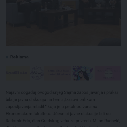
Reklama
Najavni događaj ovogodišnjeg Sajma zapošljavanja i praksi
bila je javna diskusija na temu „Izazovi prilikom
zapošljavanja mladih“ koja je u petak održana na
Ekonomskom fakultetu. Učesnici javne diskusije bili su
Radomir Erić, član Gradskog veća za privredu, Milan Radović,