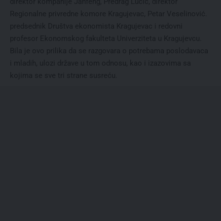
direktor kompanije Janfeng, Predrag Lučić, direktor
Regionalne privredne komore Kragujevac, Petar Veselinović.
predsednik Društva ekonomista Kragujevac i redovni
profesor Ekonomskog fakulteta Univerziteta u Kragujevcu.
Bila je ovo prilika da se razgovara o potrebama poslodavaca
i mladih, ulozi države u tom odnosu, kao i izazovima sa
kojima se sve tri strane susreću.