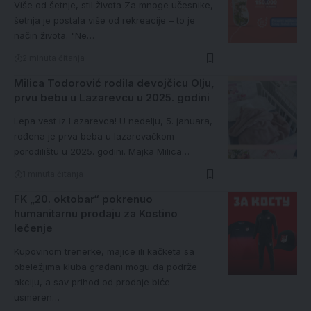
Više od šetnje, stil života Za mnoge učesnike,
šetnja je postala više od rekreacije – to je
način života. "Ne…
2 minuta čitanja
Milica Todorović rodila devojčicu Olju,
prvu bebu u Lazarevcu u 2025. godini
Lepa vest iz Lazarevca! U nedelju, 5. januara,
rođena je prva beba u lazarevačkom
porodilištu u 2025. godini. Majka Milica…
1 minuta čitanja
FK „20. oktobar“ pokrenuo
humanitarnu prodaju za Kostino
lečenje
Kupovinom trenerke, majice ili kačketa sa
obeležjima kluba građani mogu da podrže
akciju, a sav prihod od prodaje biće
usmeren…