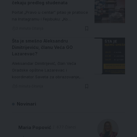
čekaju predlog studenata
Portal „Pravo u centar“ pitao je pratioce
na Instagramu i Fejsbuku: „Ko…
3 minuta čitanja
Šta je smešno Aleksandru
Dimitrijeviću, članu Veća GO
Lazarevac?
Aleksandar Dimitrijević, član Veća
Gradske opštine Lazarevac i
koordinator Saveta za obrazovanje,…
5 minuta čitanja
Novinari
Maria Popović
677 Članci