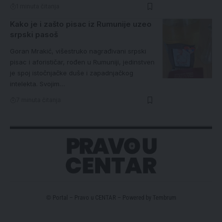
1 minuta čitanja
Kako je i zašto pisac iz Rumunije uzeo
srpski pasoš
Goran Mrakić, višestruko nagrađivani srpski
pisac i aforističar, rođen u Rumuniji, jedinstven
je spoj istočnjačke duše i zapadnjačkog
intelekta. Svojim…
7 minuta čitanja
© Portal – Pravo u CENTAR – Powered by
Tembrum