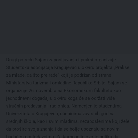
Drugi po redu Sajam zapošljavanja i praksi organizuje
Studentska asocijacija Kragujevac u okviru projekta „Prakse
za mlade, da što pre rade“ koji je podržan od strane
Ministarstva turizma i omladine Republike Srbije. Sajam se
organizuje 26. novembra na Ekonomskom fakultetu kao
jednodnevni događaj u okviru koga će se održati više
stručnih predavanja i radionica. Namenjen je studentima
Univerziteta u Kragujevcu, učenicima završnih godina
srednjih škola, kao i svim mladima, nezaposlenima koji žele
da prošire svoja znanja i da se bolje upoznaju sa novim,
budućim poslodavcima. Za kompanije ovo je prilika da