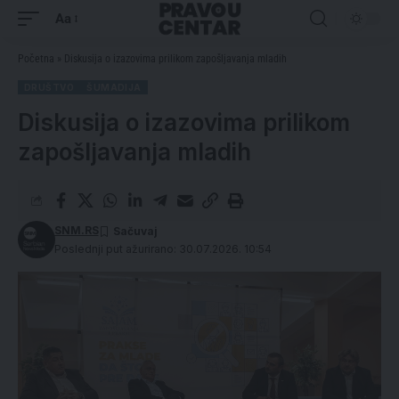
Aa
Početna
»
Diskusija o izazovima prilikom zapošljavanja mladih
DRUŠTVO
ŠUMADIJA
Diskusija o izazovima prilikom
zapošljavanja mladih
SNM.RS
Poslednji put ažurirano: 30.07.2026. 10:54