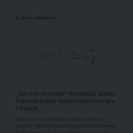
Izbor redakcije
„Na meti moćnika“: Fondacija Slavko
Ćuruvija beleži targetiranje novinara
i medija
Slavko Ćuruvija fondacija objavljuje mesečni
pregled „Na meti moćnika“, posvećen incidentima u
kojima zvaničnici u Srbiji, koristeći poziciju moći,