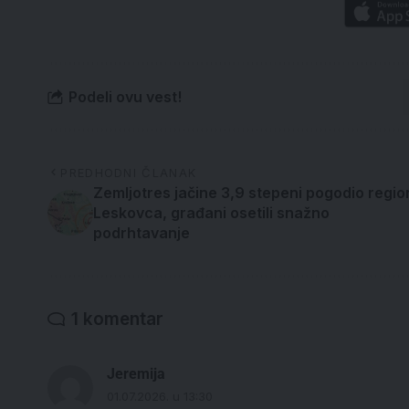
Podeli ovu vest!
PREDHODNI ČLANAK
Zemljotres jačine 3,9 stepeni pogodio regio
Leskovca, građani osetili snažno
podrhtavanje
1 komentar
Jeremija
01.07.2026. u 13:30