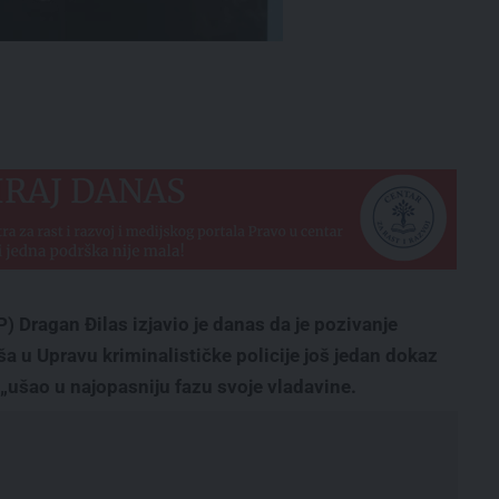
) Dragan Đilas izjavio je danas da je pozivanje
 u Upravu kriminalističke policije još jedan dokaz
 „ušao u najopasniju fazu svoje vladavine.