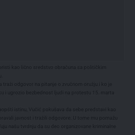
oristi kao lično sredstvo obračuna sa političkim
u.
a traži odgovor na pitanje o zvučnom oružju i ko je
ku i ugrozio bezbednost ljudi na protestu 15. marta
opšti istinu, Vučić pokušava da sebe predstavi kao
zoravali javnost i tražili odgovore. U tome mu pomažu
tvrđuju našu tvrdnju da su deo organizovane kriminalne