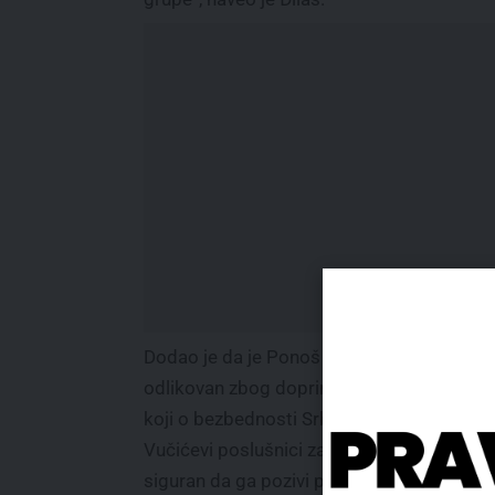
Dodao je da je Ponoš „častan čovek, gener
odlikovan zbog doprinosa u odbrani zemlj
koji o bezbednosti Srbije zna više nego svi
Vučićevi poslušnici zajedno“, ističući da je
siguran da ga pozivi policije neće ućutkati.