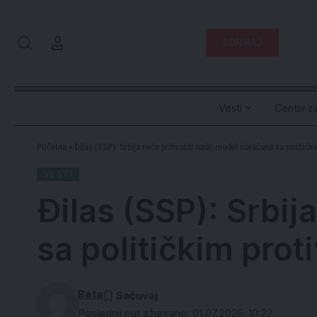
DONIRAJ
Vesti
Centar za
Početna
»
Ðilas (SSP): Srbija neće prihvatiti ruski model obračuna sa političk
VESTI
Ðilas (SSP): Srbij
sa političkim prot
Beta
Poslednji put ažurirano: 01.07.2026. 10:22