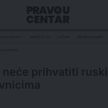
 rast i razvoj
REUC.eu
La Žene
Medijski projekti
im protivnicima
a neće prihvatiti rus
ivnicima