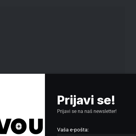
Prijavi se!
al,
Kos i fon der Lajen odgovorile na
e
Prijavi se na naš newsletter!
pismo novinara „Pravo u centar“:
Očekujemo brzu istragu o upotrebi
sile policije u Srbiji
Vaša e-pošta:
Rojters: Tek svaki treći