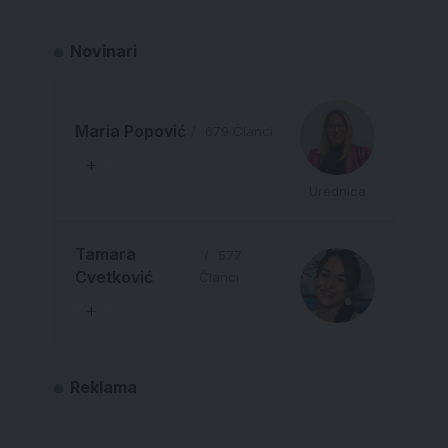
Novinari
Maria Popović
679 Članci
Urednica
Tamara
577
Cvetković
Članci
Reklama