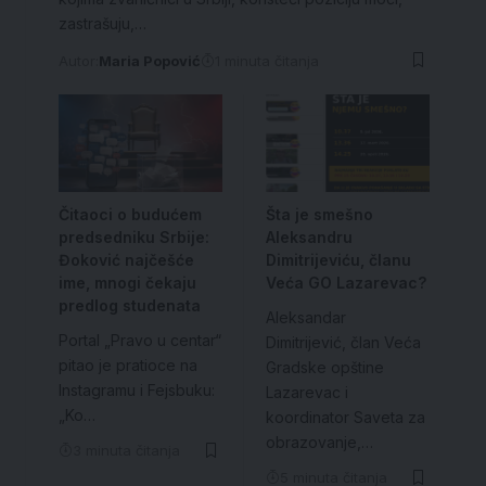
zastrašuju,…
Autor:
Maria Popović
1 minuta čitanja
Čitaoci o budućem
Šta je smešno
predsedniku Srbije:
Aleksandru
Đoković najčešće
Dimitrijeviću, članu
ime, mnogi čekaju
Veća GO Lazarevac?
predlog studenata
Aleksandar
Portal „Pravo u centar“
Dimitrijević, član Veća
pitao je pratioce na
Gradske opštine
Instagramu i Fejsbuku:
Lazarevac i
„Ko…
koordinator Saveta za
obrazovanje,…
3 minuta čitanja
5 minuta čitanja