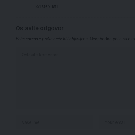
Svi ste vi isti.
Ostavite odgovor
Vaša adresa e-pošte neće biti objavljena.
Neophodna polja su oz