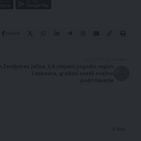
Facebook
SLEDEĆI ČLANAK
n
Zemljotres jačine 3,9 stepeni pogodio region
Leskovca, građani osetili snažno
podrhtavanje
Reply