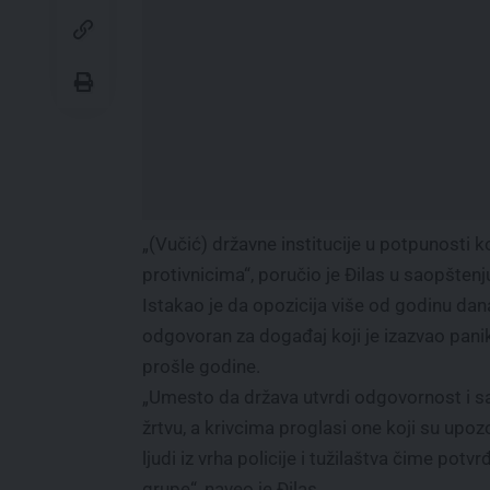
„(Vučić) državne institucije u potpunosti k
protivnicima“, poručio je Đilas u saopštenj
Istakao je da opozicija više od godinu dan
odgovoran za događaj koji je izazvao pani
prošle godine.
„Umesto da država utvrdi odgovornost i sa
žrtvu, a krivcima proglasi one koji su upo
ljudi iz vrha policije i tužilaštva čime po
grupe“, naveo je Đilas.