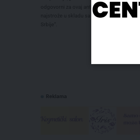
odgovorni za ovaj antisrpski čin budu treti
najstrože u skladu sa zakonima Republike
Srbije“.
Reklama