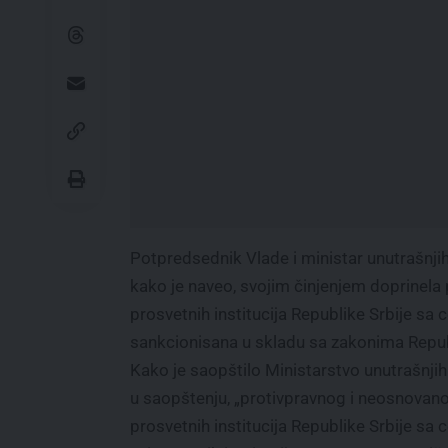
Potpredsednik Vlade i ministar unutrašnjih 
kako je naveo, svojim činjenjem doprinela 
prosvetnih institucija Republike Srbije sa 
sankcionisana u skladu sa zakonima Republ
Kako je saopštilo Ministarstvo unutrašnji
u saopštenju, „protivpravnog i neosnovano
prosvetnih institucija Republike Srbije sa