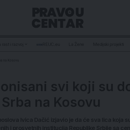
 rast i razvoj
REUC.eu
La Žene
Medijski projekti
rba na Kosovu
onisani svi koji su d
 Srba na Kosovu
oslova Ivica Dačić izjavio je da će sva lica koja 
ih i prosvetnih institucija Republike Srbije sa ce