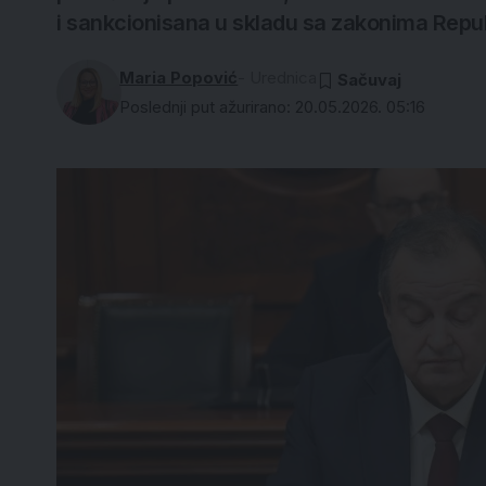
i sankcionisana u skladu sa zakonima Repub
Maria Popović
- Urednica
Poslednji put ažurirano: 20.05.2026. 05:16