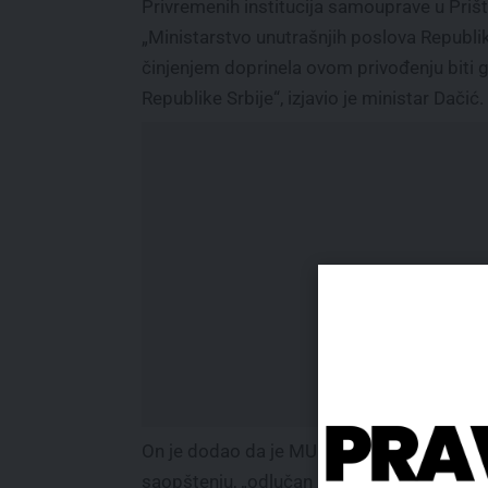
Privremenih institucija samouprave u Prišti
„Ministarstvo unutrašnjih poslova Republik
činjenjem doprinela ovom privođenju biti 
Republike Srbije“, izjavio je ministar Dačić.
On je dodao da je MUP, kako se navodi u
saopštenju, „odlučan u nameri da svi