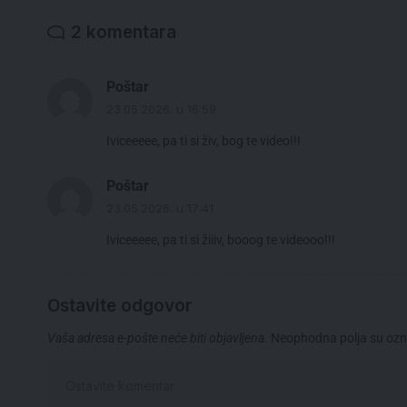
2 komentara
Poštar
23.05.2026. u 16:59
Iviceeeee, pa ti si živ, bog te video!!!
Poštar
23.05.2026. u 17:41
Iviceeeee, pa ti si žiiiv, booog te videooo!!!
Ostavite odgovor
Vaša adresa e-pošte neće biti objavljena.
Neophodna polja su oz