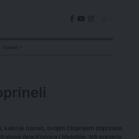
Kontakt
oprineli
su, kako je naveo, svojim činjenjem doprinela
ntralnog dela Kosova i Metohije, biti gonjena