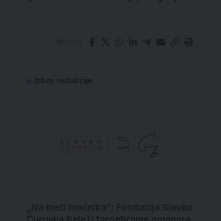
Podeli
Izbor redakcije
„Na meti moćnika“: Fondacija Slavko
Ćuruvija beleži targetiranje novinara