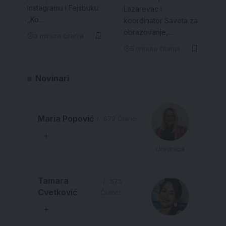
Instagramu i Fejsbuku:
Lazarevac i
„Ko…
koordinator Saveta za
obrazovanje,…
3 minuta čitanja
5 minuta čitanja
Novinari
Maria Popović
672 Članci
Urednica
Tamara
575
Cvetković
Članci