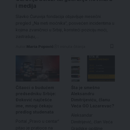
i medija
Slavko Ćuruvija fondacija objavljuje mesečni
pregled „Na meti moćnika“, posvećen incidentima u
kojima zvaničnici u Srbiji, koristeći poziciju moći,
zastrašuju,…
Autor:
Maria Popović
1 minuta čitanja
Čitaoci o budućem
Šta je smešno
predsedniku Srbije:
Aleksandru
Đoković najčešće
Dimitrijeviću, članu
ime, mnogi čekaju
Veća GO Lazarevac?
predlog studenata
Aleksandar
Portal „Pravo u centar“
Dimitrijević, član Veća
pitao je pratioce na
Gradske opštine