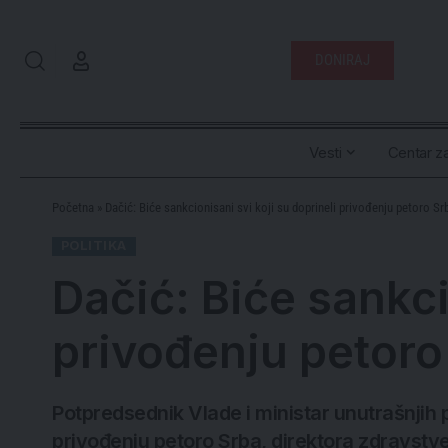
DONIRAJ
Vesti
Centar za
Početna
»
Dačić: Biće sankcionisani svi koji su doprineli privođenju petoro S
POLITIKA
Dačić: Biće sankci
privođenju petoro
Potpredsednik Vlade i ministar unutrašnjih p
privođenju petoro Srba, direktora zdravstven