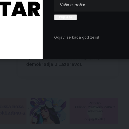
krvoproliće 15. marta neće ispuniti
rani
zahteve studenata
General Mojsilović o važnim
detaljima obaveznog vojnog roka
Filip Vasiljević: Neophodno je da
Odjavi se kada god želiš!
se oslobodimo partijske logike
Nepoštovanje građana kao
obrazac upravljanja: Opozicija
optužuje lokalnu vlast za gušenje
demokratije u Lazarevcu