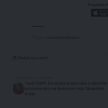
Preuzmite P
Tagovi:
Ivica Dačić
Kosovo
Podeli ovu vest!
PREDHODNI ČLANAK
Tepić (SSP): Evropske preporuke o izbornim
uslovima nisu na dnevnom redu Skupštine
Srbije