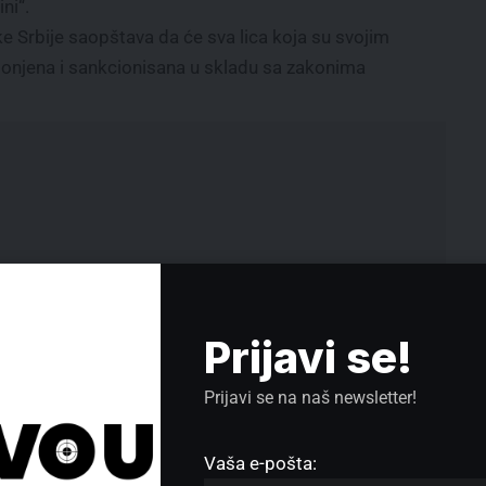
ni“.
e Srbije saopštava da će sva lica koja su svojim
gonjena i sankcionisana u skladu sa zakonima
Prijavi se!
Prijavi se na naš newsletter!
Vaša e-pošta:
Đilas: Vlast koja je spremala