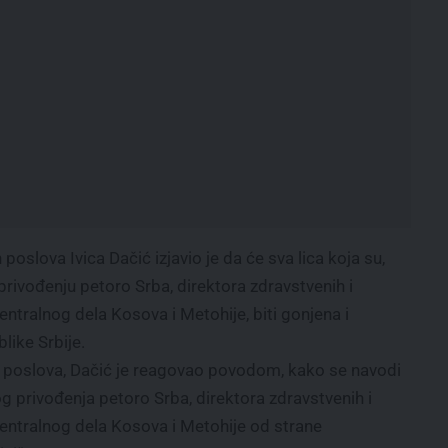
poslova Ivica Dačić izjavio je da će sva lica koja su,
privođenju petoro Srba, direktora zdravstvenih i
centralnog dela Kosova i Metohije, biti gonjena i
ike Srbije.
h poslova, Dačić je reagovao povodom, kako se navodi
g privođenja petoro Srba, direktora zdravstvenih i
 centralnog dela Kosova i Metohije od strane