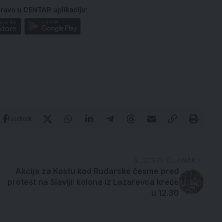
ravo u CENTAR aplikaciju:
Facebook
SLEDEĆI ČLANAK
Akcija za Kostu kod Rudarske česme pred
protest na Slaviji: kolona iz Lazarevca kreće
u 12.30