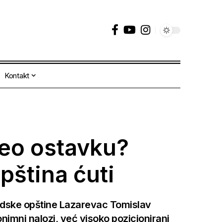
Kontakt
neo ostavku?
pština ćuti
radske opštine Lazarevac Tomislav
nimni nalozi, već visoko pozicionirani