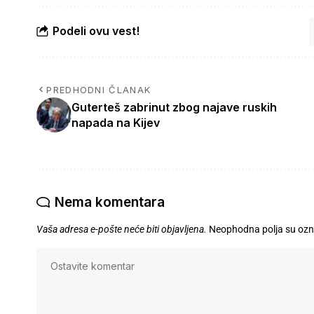
Podeli ovu vest!
PREDHODNI ČLANAK
Guterteš zabrinut zbog najave ruskih
napada na Kijev
Nema komentara
Vaša adresa e-pošte neće biti objavljena.
Neophodna polja su oz