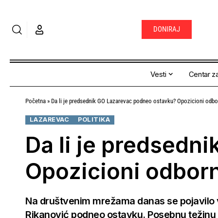
DONIRAJ
Vesti
Centar za
Početna
»
Da li je predsednik GO Lazarevac podneo ostavku? Opozicioni odborni
LAZAREVAC
POLITIKA
Da li je predsedn
Opozicioni odborni
Na društvenim mrežama danas se pojavilo v
Rikanović podneo ostavku. Posebnu težinu ov