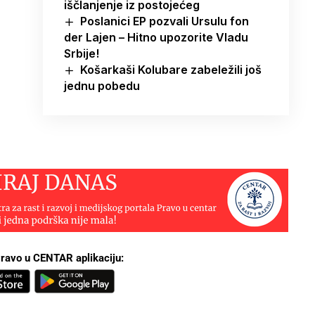
iščlanjenje iz postojećeg
Poslanici EP pozvali Ursulu fon
der Lajen – Hitno upozorite Vladu
Srbije!
Košarkaši Kolubare zabeležili još
jednu pobedu
ravo u CENTAR aplikaciju: