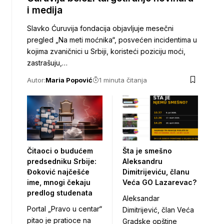
i medija
Slavko Ćuruvija fondacija objavljuje mesečni
pregled „Na meti moćnika“, posvećen incidentima u
kojima zvaničnici u Srbiji, koristeći poziciju moći,
zastrašuju,…
Autor:
Maria Popović
1 minuta čitanja
Čitaoci o budućem
Šta je smešno
predsedniku Srbije:
Aleksandru
Đoković najčešće
Dimitrijeviću, članu
ime, mnogi čekaju
Veća GO Lazarevac?
predlog studenata
Aleksandar
Portal „Pravo u centar“
Dimitrijević, član Veća
pitao je pratioce na
Gradske opštine