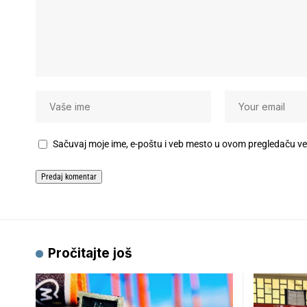
Sačuvaj moje ime, e-poštu i veb mesto u ovom pregledaču v
Pročitajte još