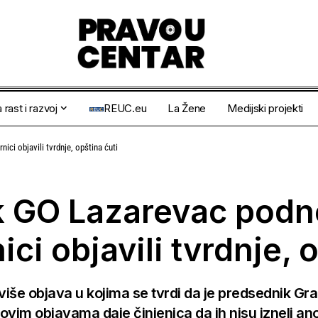
 rast i razvoj
REUC.eu
La Žene
Medijski projekti
ci objavili tvrdnje, opština ćuti
ik GO Lazarevac pod
ci objavili tvrdnje, o
iše objava u kojima se tvrdi da je predsednik G
im objavama daje činjenica da ih nisu izneli ano