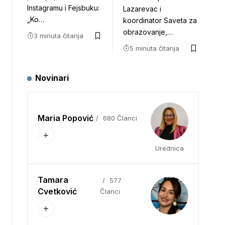
Instagramu i Fejsbuku:
Lazarevac i
„Ko…
koordinator Saveta za
obrazovanje,…
3 minuta čitanja
5 minuta čitanja
Novinari
Maria Popović
680 Članci
Urednica
Tamara
577
Cvetković
Članci