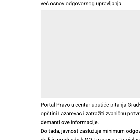
već osnov odgovornog upravljanja.
Portal Pravo u centar uputiće pitanja Grad
opštini Lazarevac i zatražiti zvaničnu potvrd
demanti ove informacije.
Do tada, javnost zaslužuje minimum odgo
da li je predsednik GO Lazarevac Tomislav