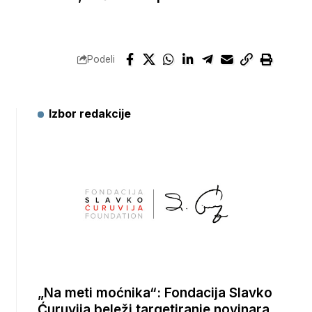
Podeli
Izbor redakcije
„Na meti moćnika“: Fondacija Slavko
Ćuruvija beleži targetiranje novinara