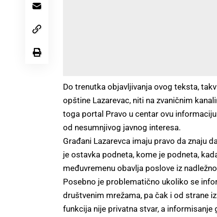
Do trenutka objavljivanja ovog teksta, tak
opštine Lazarevac, niti na zvaničnim kana
toga portal Pravo u centar ovu informaciju 
od nesumnjivog javnog interesa.
Građani Lazarevca imaju pravo da znaju da 
je ostavka podneta, kome je podneta, kada 
međuvremenu obavlja poslove iz nadležnos
Posebno je problematično ukoliko se infor
društvenim mrežama, pa čak i od strane iz
funkcija nije privatna stvar, a informisanje 