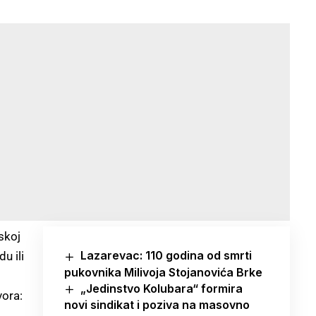
skoj
Lazarevac: 110 godina od smrti
u ili
pukovnika Milivoja Stojanovića Brke
„Jedinstvo Kolubara“ formira
vora:
novi sindikat i poziva na masovno