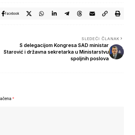
Facebook
SLEDEĆI ČLANAK
S delegacijom Kongresa SAD ministar
Starović i državna sekretarka u Ministarstvu
spoljnih poslova
načena
*