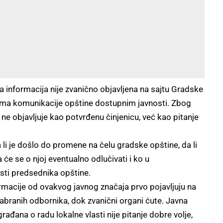
va informacija nije zvanično objavljena na sajtu Gradske
lima komunikacije opštine dostupnim javnosti. Zbog
ne objavljuje kao potvrđenu činjenicu, već kao pitanje
li je došlo do promene na čelu gradske opštine, da li
će se o njoj eventualno odlučivati i ko u
ti predsednika opštine.
macije od ovakvog javnog značaja prvo pojavljuju na
abranih odbornika, dok zvanični organi ćute. Javna
građana o radu lokalne vlasti nije pitanje dobre volje,