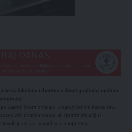
da će na lokalnim izborima u deset gradova i opština
posmatrača.
 po zajedničkom principu, u ograničenom kapacitetu –
ećivati biračka mesta, ali i pratiti situaciju i
tivnih jedinica“, navodi se u saopštenju.