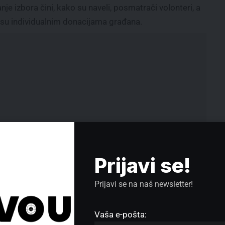
e izbora čini, kako su naveli, posmatrači volonteri, a
ni su individualnim donacijama građana.
Prijavi se!
Prijavi se na naš newsletter!
Bratina: Nikad nisam rekao da
bilo ko, posebno studenti, treba da
Vaša e-pošta:
budu izloženi nasilju