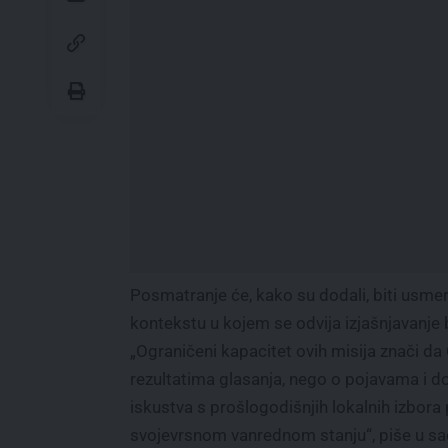
Posmatranje će, kako su dodali, biti usmere
kontekstu u kojem se odvija izjašnjavanje 
„Ograničeni kapacitet ovih misija znači da 
rezultatima glasanja, nego o pojavama i do
iskustva s prošlogodišnjih lokalnih izbora
svojevrsnom vanrednom stanju“, piše u sa