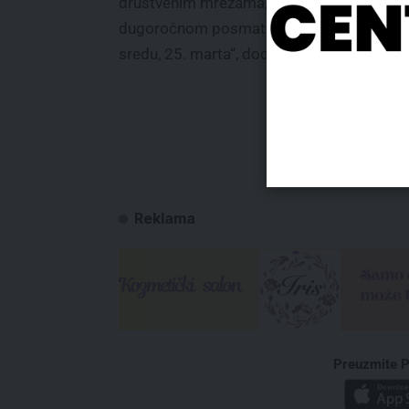
društvenim mrežama, te će Izveštaj o
dugoročnom posmatranju biti objavljen u
sredu, 25. marta“, dodaje se u saopštenju.
Reklama
Preuzmite P