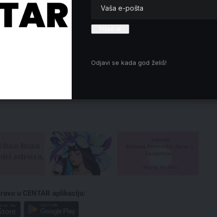
Uskoro početak izgradnje brze
saobraćajnice „Vožd Karađorđe“
Preminula Olivera Katarina, diva
koja je osvojila Kan i parisku
„Olimpiju“
Zabavni fest u Akvarijumu:
Odjavi se kada god želiš!
Stvaramo, učimo i pomažemo Ogiju!
ravo u CENTAR aplikaciju: