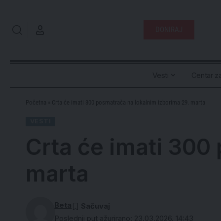
DONIRAJ
Vesti
Centar za
Početna
»
Crta će imati 300 posmatrača na lokalnim izborima 29. marta
VESTI
Crta će imati 300
marta
Beta
Poslednji put ažurirano: 23.03.2026. 14:43