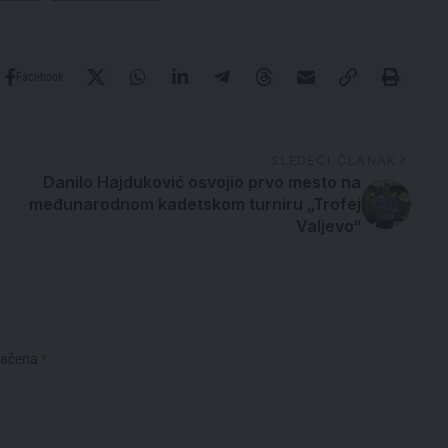
Facebook
SLEDEĆI ČLANAK
Danilo Hajduković osvojio prvo mesto na
međunarodnom kadetskom turniru „Trofej
Valjevo“
načena
*