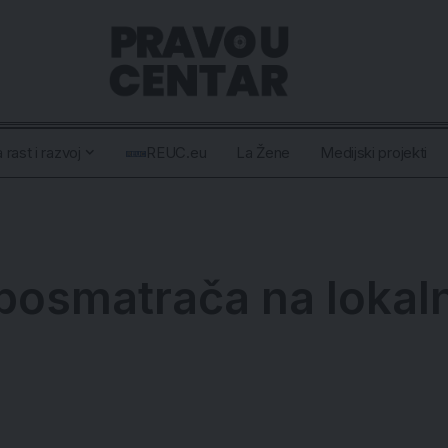
 rast i razvoj
REUC.eu
La Žene
Medijski projekti
 posmatrača na lokal