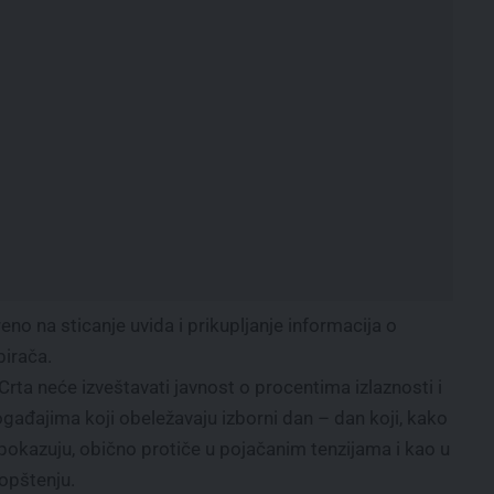
no na sticanje uvida i prikupljanje informacija o
birača.
Crta neće izveštavati javnost o procentima izlaznosti i
gađajima koji obeležavaju izborni dan – dan koji, kako
 pokazuju, obično protiče u pojačanim tenzijama i kao u
opštenju.