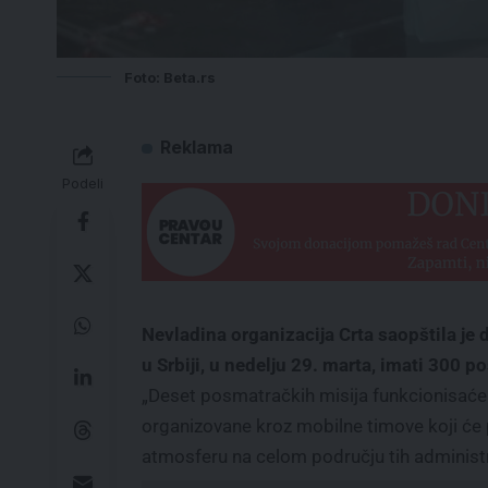
Foto: Beta.rs
Reklama
Podeli
Nevladina organizacija Crta saopštila je 
u Srbiji, u nedelju 29. marta, imati 300 
„Deset posmatračkih misija funkcionisaće
organizovane kroz mobilne timove koji će pos
atmosferu na celom području tih administra