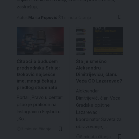
zastrašuju,…
Autor:
Maria Popović
1 minuta čitanja
Čitaoci o budućem
Šta je smešno
predsedniku Srbije:
Aleksandru
Đoković najčešće
Dimitrijeviću, članu
ime, mnogi čekaju
Veća GO Lazarevac?
predlog studenata
Aleksandar
Portal „Pravo u centar“
Dimitrijević, član Veća
pitao je pratioce na
Gradske opštine
Instagramu i Fejsbuku:
Lazarevac i
„Ko…
koordinator Saveta za
obrazovanje,…
3 minuta čitanja
5 minuta čitanja