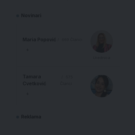
Novinari
Maria Popović
669 Članci
Urednica
Tamara
575
Cvetković
Članci
Reklama