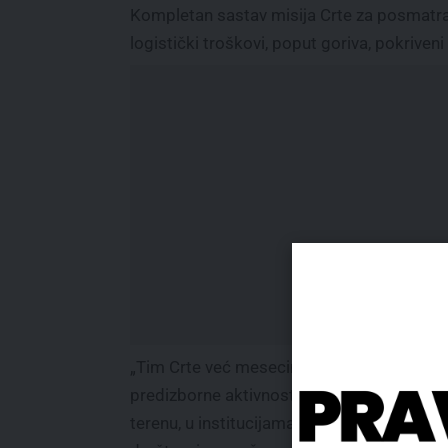
Kompletan sastav misija Crte za posmatranj
logistički troškovi, poput goriva, pokrive
„Tim Crte već mesecima posvećeno prati
predizborne aktivnosti političkih aktera na
terenu, u institucijama, u medijima i na