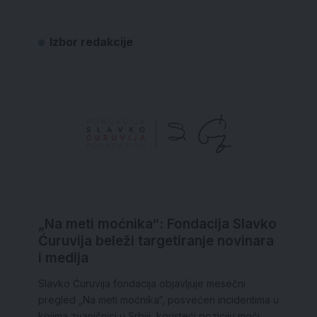
Izbor redakcije
„Na meti moćnika“: Fondacija Slavko
Ćuruvija beleži targetiranje novinara
i medija
Slavko Ćuruvija fondacija objavljuje mesečni
pregled „Na meti moćnika“, posvećen incidentima u
kojima zvaničnici u Srbiji, koristeći poziciju moći,