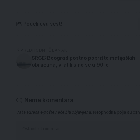
Podeli ovu vest!
PREDHODNI ČLANAK
SRCE: Beograd postao poprište mafijaških
obračuna, vratili smo se u 90-e
Nema komentara
Vaša adresa e-pošte neće biti objavljena.
Neophodna polja su oz