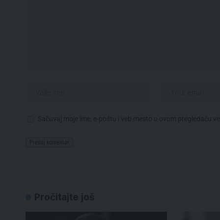
Sačuvaj moje ime, e-poštu i veb mesto u ovom pregledaču v
Pročitajte još