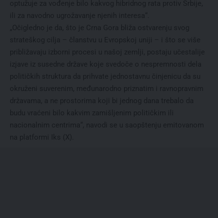
optužuje za vođenje bilo kakvog hibridnog rata protiv Srbije,
ili za navodno ugrožavanje njenih interesa“.
„Očigledno je da, što je Crna Gora bliža ostvarenju svog
strateškog cilja – članstvu u Evropskoj uniji – i što se više
približavaju izborni procesi u našoj zemlji, postaju učestalije
izjave iz susedne države koje svedoče o nespremnosti dela
političkih struktura da prihvate jednostavnu činjenicu da su
okruženi suverenim, međunarodno priznatim i ravnopravnim
državama, a ne prostorima koji bi jednog dana trebalo da
budu vraćeni bilo kakvim zamišljenim političkim ili
nacionalnim centrima“, navodi se u saopštenju emitovanom
na platformi Iks (X).