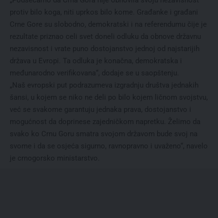
„Podsećamo da Crna Gora nije obnovila svoju nezavisnost
protiv bilo koga, niti uprkos bilo kome. Građanke i građani
Crne Gore su slobodno, demokratski i na referendumu čije je
rezultate priznao celi svet doneli odluku da obnove državnu
nezavisnost i vrate puno dostojanstvo jednoj od najstarijih
država u Evropi. Ta odluka je konačna, demokratska i
međunarodno verifikovana“, dodaje se u saopštenju.
„Naš evropski put podrazumeva izgradnju društva jednakih
šansi, u kojem se niko ne deli po bilo kojem ličnom svojstvu,
već se svakome garantuju jednaka prava, dostojanstvo i
mogućnost da doprinese zajedničkom napretku. Želimo da
svako ko Crnu Goru smatra svojom državom bude svoj na
svome i da se osjeća sigurno, ravnopravno i uvaženo“, navelo
je crnogorsko ministarstvo.