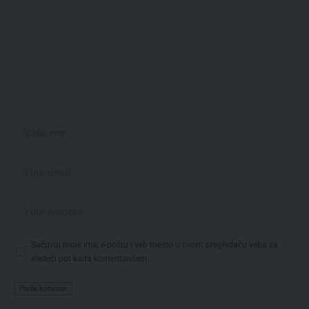
Sačuvaj moje ime, e-poštu i veb mesto u ovom pregledaču veba za
sledeći put kada komentarišem.