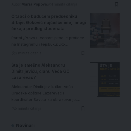
Autor:
Maria Popović
1 minuta čitanja
Čitaoci o budućem predsedniku
Srbije: Đoković najčešće ime, mnogi
čekaju predlog studenata
Portal „Pravo u centar“ pitao je pratioce
na Instagramu i Fejsbuku: „Ko…
3 minuta čitanja
Šta je smešno Aleksandru
Dimitrijeviću, članu Veća GO
Lazarevac?
Aleksandar Dimitrijević, član Veća
Gradske opštine Lazarevac i
koordinator Saveta za obrazovanje,…
5 minuta čitanja
Novinari