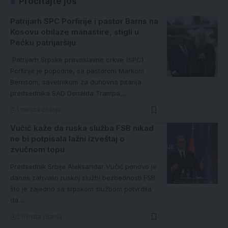
Pročitajte još
Patrijarh SPC Porfirije i pastor Barns na
Kosovu obilaze manastire, stigli u
Pećku patrijaršiju
Patrijarh Srpske pravoslavne crkve (SPC)
Porfirije je popodne, sa pastorom Markom
Bernsom, savetnikom za duhovna pitanja
predsednika SAD Donalda Trampa,…
1 minuta čitanja
Vučić kaže da ruska služba FSB nikad
ne bi potpisala lažni izveštaj o
zvučnom topu
Predsednik Srbije Aleksandar Vučić ponovo je
danas zahvalio ruskoj službi bezbednosti FSB
što je zajedno sa srpskom službom potvrdila
da…
2 minuta čitanja