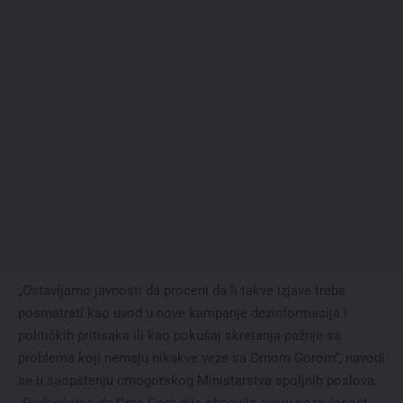
„Ostavljamo javnosti da proceni da li takve izjave treba
posmatrati kao uvod u nove kampanje dezinformacija i
političkih pritisaka ili kao pokušaj skretanja pažnje sa
problema koji nemaju nikakve veze sa Crnom Gorom“, navodi
se u saopštenju crnogorskog Ministarstva spoljnih poslova.