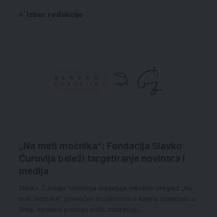
Izbor redakcije
„Na meti moćnika“: Fondacija Slavko
Ćuruvija beleži targetiranje novinara i
medija
Slavko Ćuruvija fondacija objavljuje mesečni pregled „Na
meti moćnika“, posvećen incidentima u kojima zvaničnici u
Srbiji, koristeći poziciju moći, zastrašuju,…