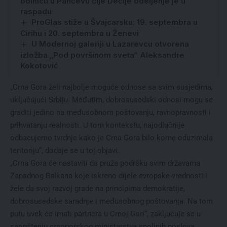
bolnicu u Pančevu čije Dečije odeljenje je u
raspadu
ProGlas stiže u Švajcarsku: 19. septembra u
Cirihu i 20. septembra u Ženevi
U Modernoj galeriji u Lazarevcu otvorena
izložba „Pod površinom sveta“ Aleksandre
Kokotović
„Crna Gora želi najbolje moguće odnose sa svim susjedima,
uključujući Srbiju. Međutim, dobrosusedski odnosi mogu se
graditi jedino na međusobnom poštovanju, ravnopravnosti i
prihvatanju realnosti. U tom kontekstu, najodlučnije
odbacujemo tvrdnje kako je Crna Gora bilo kome oduzimala
teritoriju“, dodaje se u toj objavi.
„Crna Gora će nastaviti da pruža podršku svim državama
Zapadnog Balkana koje iskreno dijele evropske vrednosti i
žele da svoj razvoj grade na principima demokratije,
dobrosusedske saradnje i međusobnog poštovanja. Na tom
putu uvek će imati partnera u Crnoj Gori“, zaključuje se u
saopštenju crnogorskog ministarstva spoljnih poslova.