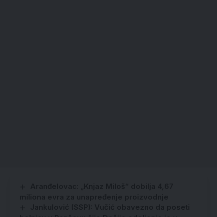
Aranđelovac: „Knjaz Miloš“ dobilja 4,67
miliona evra za unapređenje proizvodnje
Jankulović (SSP): Vučić obavezno da poseti