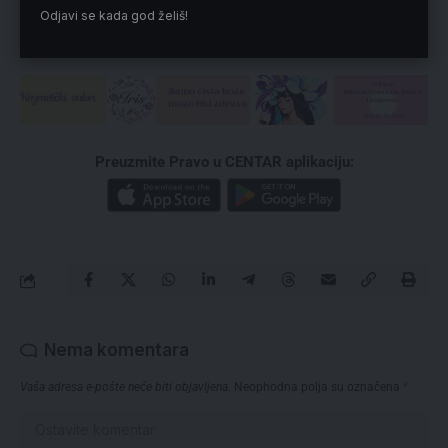
Odjavi se kada god želiš!
Reklama
Preuzmite Pravo u CENTAR aplikaciju:
Nema komentara
Vaša adresa e-pošte neće biti objavljena.
Neophodna polja su označena
*