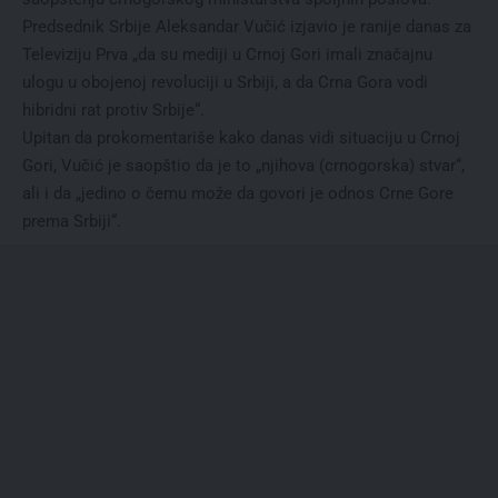
Predsednik Srbije Aleksandar Vučić izjavio je ranije danas za
Televiziju Prva „da su mediji u Crnoj Gori imali značajnu
ulogu u obojenoj revoluciji u Srbiji, a da Crna Gora vodi
hibridni rat protiv Srbije“.
Upitan da prokomentariše kako danas vidi situaciju u Crnoj
Gori, Vučić je saopštio da je to „njihova (crnogorska) stvar“,
ali i da „jedino o čemu može da govori je odnos Crne Gore
prema Srbiji“.