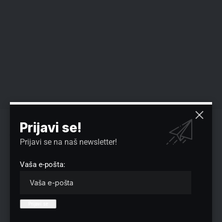
„Što se tiče odnosa prema Srbiji, to je apsolutno isto. Ni za
Prijavi se!
jotu bolje, ni za jotu lošije. Na to sam već navikao. Nemojte
Prijavi se na naš newsletter!
da smetnete sa uma da je taj odnos bio dodatno pogoršan
tokom provođenja obojene revolucije ovde, jer značajnu
Vaša e-pošta:
ulogu su imali mediji u Crnoj Gori, kao platforma za napad i
rušenje vlasti u Srbiji. To je pravi hibridni rat. Pošto oni
pričaju o hibridnom ratu, oni vode hibridni rat protiv Srbije i
svi u tome učestvuju, ili se prave da ne vide da učestvuju“,
rekao je Vučić.