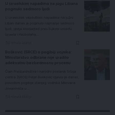
U izraelskim napadima na jugu Libana
poginulo sedmoro ljudi
U izraelskim vazdušnim napadima na južni
Liban danas je poginulo najmanje sedmoro
ljudi, javlja Asošiejted pres.Sukobi između
Izraela i Hezbolaha…
2 minuta čitanja
Bošković (SRCE) o pogibiji vojnika:
Ministarstvo odbrane nije uradilo
adekvatnu bezbednosnu procenu
Član Predsedništva i narodni poslanik Srbija
centra (SRCE) Petar Bošković izjavio je danas,
povodom pogibije starijeg vodnika Milovana
Jovanovića u…
3 minuta čitanja