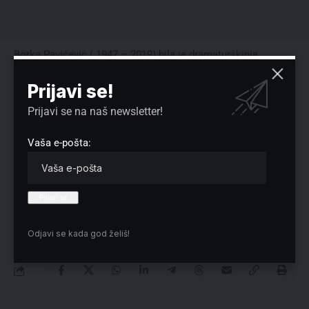
Borka Pavićević ( 1947 – 2019) bila je dramaturškinja,
kolumnistkinja i antiratna aktivistkinja.
Prijavi se!
Reklama
Prijavi se na naš newsletter!
Vaša e-pošta:
Preuzmite Pravo u CENTAR aplikaciju:
Odjavi se kada god želiš!