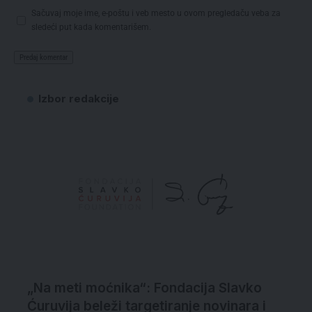
Sačuvaj moje ime, e-poštu i veb mesto u ovom pregledaču veba za
sledeći put kada komentarišem.
Izbor redakcije
„Na meti moćnika“: Fondacija Slavko
Ćuruvija beleži targetiranje novinara i