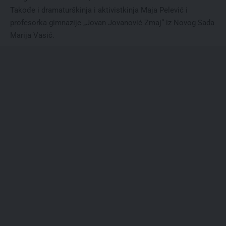
Takođe i dramaturškinja i aktivistkinja Maja Pelević i
profesorka gimnazije „Jovan Jovanović Zmaj“ iz Novog Sada
Marija Vasić.