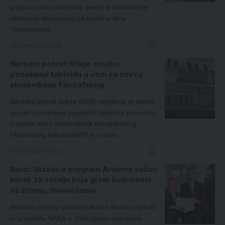
prijavu protiv premijera Severne Makedonije
Hristijana Mickoskog za krivična dela
"zloupotreba…
2 minuta čitanja
Narodni pokret Srbije osudio
ponašanje tabloida u vezi sa smrću
studentkinje Filozofskog
Narodni pokret Srbije (NPS) najoštrije je danas
osudio ponašanje pojedinih tabloida povodom
tragične smrti studentkinje beogradskog
Filozofskog fakultetaNPS je naveo…
2 minuta čitanja
Đurić: Ulazak u program Artemis važan
korak za zemlju koja gradi budućnost
na znanju, inovacijama
Ministar spoljnih poslova Marko Đurić potpisao
je u sedištu NASA u Vašingtonu sporazum