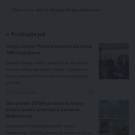
There is no ads to display, Please add some
Pročitajte još
Srbija centar: Policija kapitulirala pred
SNS falangama
Stranka Srbija centar saopštila je da danas,
kad se održavaju lokalni izbori, "svedočimo
slomu pravne države i otvorenoj kapitulaciji
policije…
2 minuta čitanja
Opozicioni SDSM podneo krivičnu
prijavu protiv premijera Severne
Makedonije
Opozicioni Socijaldemokratski savez
Makedonije (SDSM) podneo je danas krivičnu