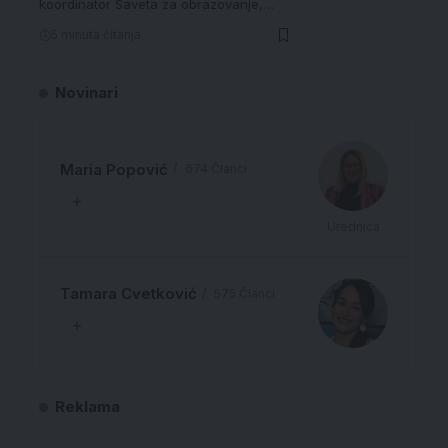
koordinator Saveta za obrazovanje,…
5 minuta čitanja
Novinari
Maria Popović
674 Članci
Urednica
Tamara Cvetković
575 Članci
Reklama