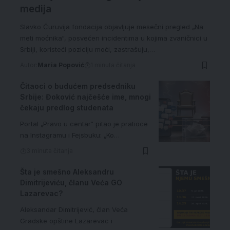
medija
Slavko Ćuruvija fondacija objavljuje mesečni pregled „Na
meti moćnika“, posvećen incidentima u kojima zvaničnici u
Srbiji, koristeći poziciju moći, zastrašuju,…
Autor:
Maria Popović
1 minuta čitanja
Čitaoci o budućem predsedniku
Srbije: Đoković najčešće ime, mnogi
čekaju predlog studenata
Portal „Pravo u centar“ pitao je pratioce
na Instagramu i Fejsbuku: „Ko…
3 minuta čitanja
Šta je smešno Aleksandru
Dimitrijeviću, članu Veća GO
Lazarevac?
Aleksandar Dimitrijević, član Veća
Gradske opštine Lazarevac i