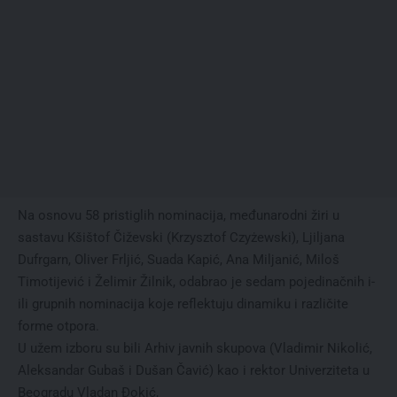
Na osnovu 58 pristiglih nominacija, međunarodni žiri u
sastavu Kšištof Čiževski (Krzysztof Czyżewski), Ljiljana
Dufrgarn, Oliver Frljić, Suada Kapić, Ana Miljanić, Miloš
Timotijević i Želimir Žilnik, odabrao je sedam pojedinačnih i-
ili grupnih nominacija koje reflektuju dinamiku i različite
forme otpora.
U užem izboru su bili Arhiv javnih skupova (Vladimir Nikolić,
Aleksandar Gubaš i Dušan Čavić) kao i rektor Univerziteta u
Beogradu Vladan Đokić,