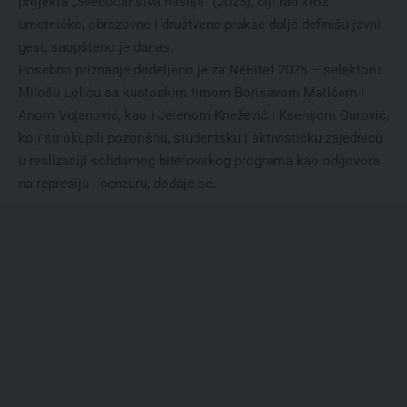
projekta „Svedočanstva nasilja“ (2025), čiji rad kroz
umetničke, obrazovne i društvene prakse dalje definišu javni
gest, saopšteno je danas.
Posebno priznanje dodeljeno je za NeBitef 2025 – selektoru
Milošu Loliću sa kustoskim timom Borisavom Matićem i
Anom Vujanović, kao i Jelenom Knežević i Ksenijom Đurović,
koji su okupili pozorišnu, studentsku i aktivističku zajednicu
u realizaciji solidarnog bitefovskog programa kao odgovora
na represiju i cenzuru, dodaje se.