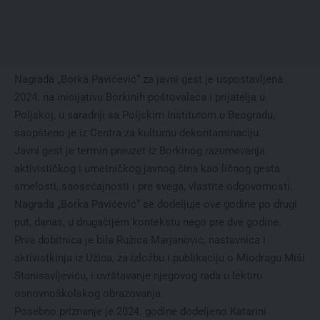
Nagrada „Borka Pavićević“ za javni gest je uspostavljena
2024. na inicijativu Borkinih poštovalaca i prijatelja u
Poljskoj, u saradnji sa Poljskim Institutom u Beogradu,
saopšteno je iz Centra za kulturnu dekontaminaciju.
Javni gest je termin preuzet iz Borkinog razumevanja
aktivističkog i umetničkog javnog čina kao ličnog gesta
smelosti, saosećajnosti i pre svega, vlastite odgovornosti.
Nagrada „Borka Pavićević“ se dodeljuje ove godine po drugi
put, danas, u drugačijem kontekstu nego pre dve godine.
Prva dobitnica je bila Ružica Marjanović, nastavnica i
aktivistkinja iz Užica, za izložbu i publikaciju o Miodragu Miši
Stanisavljeviću, i uvrštavanje njegovog rada u lektiru
osnovnoškolskog obrazovanja.
Posebno priznanje je 2024. godine dodeljeno Katarini