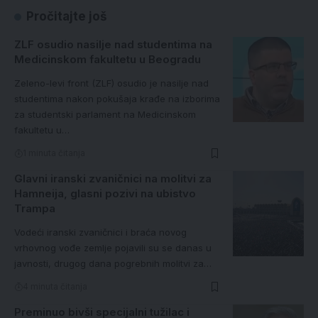
Pročitajte još
ZLF osudio nasilje nad studentima na
Medicinskom fakultetu u Beogradu
Zeleno-levi front (ZLF) osudio je nasilje nad
studentima nakon pokušaja krađe na izborima
za studentski parlament na Medicinskom
fakultetu u…
1 minuta čitanja
Glavni iranski zvaničnici na molitvi za
Hamneija, glasni pozivi na ubistvo
Trampa
Vodeći iranski zvaničnici i braća novog
vrhovnog vođe zemlje pojavili su se danas u
javnosti, drugog dana pogrebnih molitvi za…
4 minuta čitanja
Preminuo bivši specijalni tužilac i