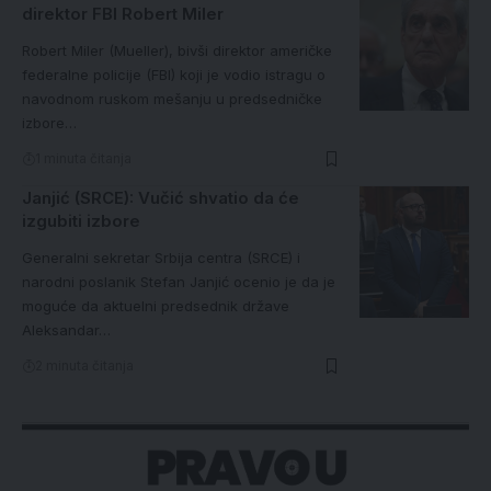
direktor FBI Robert Miler
Robert Miler (Mueller), bivši direktor američke
federalne policije (FBI) koji je vodio istragu o
navodnom ruskom mešanju u predsedničke
izbore…
1 minuta čitanja
Janjić (SRCE): Vučić shvatio da će
izgubiti izbore
Generalni sekretar Srbija centra (SRCE) i
narodni poslanik Stefan Janjić ocenio je da je
moguće da aktuelni predsednik države
Aleksandar…
2 minuta čitanja