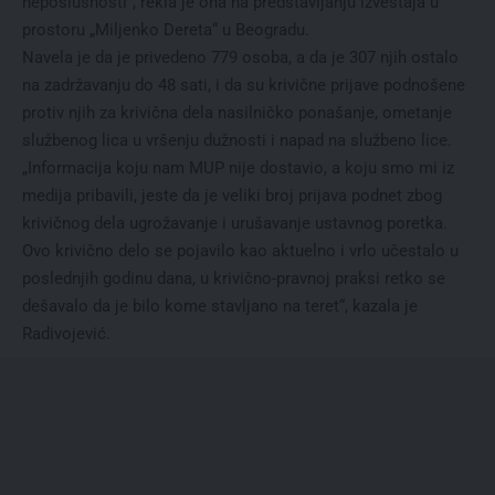
neposlušnosti“, rekla je ona na predstavljanju izveštaja u
prostoru „Miljenko Dereta“ u Beogradu.
Navela je da je privedeno 779 osoba, a da je 307 njih ostalo
na zadržavanju do 48 sati, i da su krivične prijave podnošene
protiv njih za krivična dela nasilničko ponašanje, ometanje
službenog lica u vršenju dužnosti i napad na službeno lice.
„Informacija koju nam MUP nije dostavio, a koju smo mi iz
medija pribavili, jeste da je veliki broj prijava podnet zbog
krivičnog dela ugrožavanje i urušavanje ustavnog poretka.
Ovo krivično delo se pojavilo kao aktuelno i vrlo učestalo u
poslednjih godinu dana, u krivično-pravnoj praksi retko se
dešavalo da je bilo kome stavljano na teret“, kazala je
Radivojević.