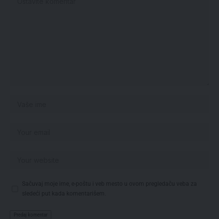
Sačuvaj moje ime, e-poštu i veb mesto u ovom pregledaču veba za
sledeći put kada komentarišem.