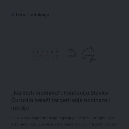
Izbor redakcije
„Na meti moćnika“: Fondacija Slavko
Ćuruvija beleži targetiranje novinara i
medija
Slavko Ćuruvija fondacija objavljuje mesečni pregled „Na
meti moćnika“, posvećen incidentima u kojima zvaničnici u