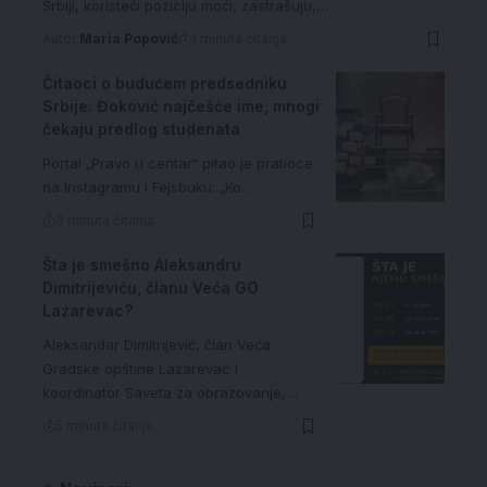
Srbiji, koristeći poziciju moći, zastrašuju,…
Autor:
Maria Popović
1 minuta čitanja
Čitaoci o budućem predsedniku
Srbije: Đoković najčešće ime, mnogi
čekaju predlog studenata
Portal „Pravo u centar“ pitao je pratioce
na Instagramu i Fejsbuku: „Ko…
3 minuta čitanja
Šta je smešno Aleksandru
Dimitrijeviću, članu Veća GO
Lazarevac?
Aleksandar Dimitrijević, član Veća
Gradske opštine Lazarevac i
koordinator Saveta za obrazovanje,…
5 minuta čitanja