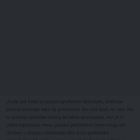
„Svaki put kada se pojača građanski aktivizam, direkcija
policije postupa tako da procesuria što više ljudi, ne zato što
to postoji opravdan razlog za takvo postupanje, već je to
jedna represivna mera, poruka građanima čemu mogu biti
izloženi u slučaju iskazivanja bilo koje građanske