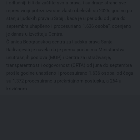
i odlučniji bili da zaštite svoja prava, i sa druge strane sve
represiviniji potezi izvršne vlasti obeležili su 2025. godinu po
stanju ljudskih prava u Srbiji, kada je u periodu od juna do
septembra uhapšeno i procesuriano 1.636 osoba“, ocenjeno
je danas u izveštaju Centra.
Članica Beogradskog centra za ljudska prava Sanja
Radivojević je navela da je prema podacima Ministarstva
unutrašnjih poslova (MUP) i Centra za istraživanje,
transparentnost i odgovornost (CRTA) od juna do septembra
prošle godine uhapšeno i procesuirano 1.636 osoba, od čega
su 1.372 procesuirane u prekršajnom postupku, a 264 u
krivičnom.