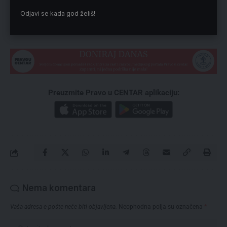
navela je Tošković.
Odjavi se kada god želiš!
Reklama
Preuzmite Pravo u CENTAR aplikaciju:
Nema komentara
Vaša adresa e-pošte neće biti objavljena.
Neophodna polja su označena
*