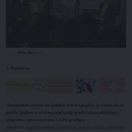
Foto: Beta.rs
Reklama
Beogradski centar za ljudska prava saopštio je danas da je
prošle godine, u vreme pojačanog građanskog aktivizma,
uhapšeno i procesuirano 1.636 građana.
„Direktna suprotstavljenost građana koji su nikada spremniji