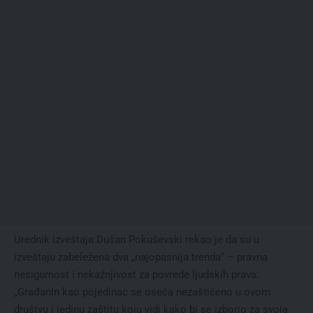
Urednik izveštaja Dušan Pokuševski rekao je da su u
izveštaju zabeležena dva „najopasnija trenda“ – pravna
nesigurnost i nekažnjivost za povrede ljudskih prava.
„Građanin kao pojedinac se oseća nezaštićeno u ovom
društvu i jedinu zaštitu koju vidi kako bi se izborio za svoja