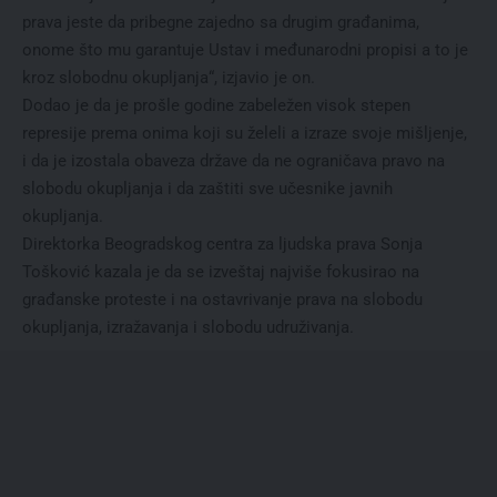
prava jeste da pribegne zajedno sa drugim građanima,
onome što mu garantuje Ustav i međunarodni propisi a to je
kroz slobodnu okupljanja“, izjavio je on.
Dodao je da je prošle godine zabeležen visok stepen
represije prema onima koji su želeli a izraze svoje mišljenje,
i da je izostala obaveza države da ne ograničava pravo na
slobodu okupljanja i da zaštiti sve učesnike javnih
okupljanja.
Direktorka Beogradskog centra za ljudska prava Sonja
Tošković kazala je da se izveštaj najviše fokusirao na
građanske proteste i na ostavrivanje prava na slobodu
okupljanja, izražavanja i slobodu udruživanja.