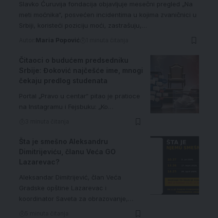
Slavko Ćuruvija fondacija objavljuje mesečni pregled „Na
meti moćnika“, posvećen incidentima u kojima zvaničnici u
Srbiji, koristeći poziciju moći, zastrašuju,…
Autor:
Maria Popović
1 minuta čitanja
Čitaoci o budućem predsedniku
Srbije: Đoković najčešće ime, mnogi
čekaju predlog studenata
Portal „Pravo u centar“ pitao je pratioce
na Instagramu i Fejsbuku: „Ko…
3 minuta čitanja
Šta je smešno Aleksandru
Dimitrijeviću, članu Veća GO
Lazarevac?
Aleksandar Dimitrijević, član Veća
Gradske opštine Lazarevac i
koordinator Saveta za obrazovanje,…
5 minuta čitanja