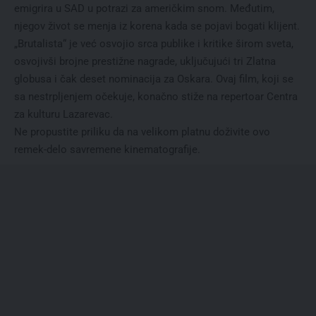
emigrira u SAD u potrazi za američkim snom. Međutim,
njegov život se menja iz korena kada se pojavi bogati klijent.
„Brutalista“ je već osvojio srca publike i kritike širom sveta,
osvojivši brojne prestižne nagrade, uključujući tri Zlatna
globusa i čak deset nominacija za Oskara. Ovaj film, koji se
sa nestrpljenjem očekuje, konačno stiže na repertoar Centra
za kulturu Lazarevac.
Ne propustite priliku da na velikom platnu doživite ovo
remek-delo savremene kinematografije.