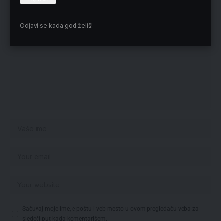
Vaša adresa e-pošte neće biti objavljena.
Neophodna polja su označena
*
Odjavi se kada god želiš!
Sačuvaj moje ime, e-poštu i veb mesto u ovom pregledaču veba za
sledeći put kada komentarišem.