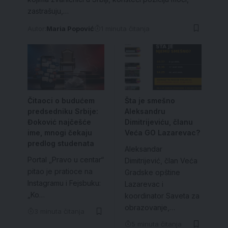
zastrašuju,…
Autor:
Maria Popović
1 minuta čitanja
Čitaoci o budućem
Šta je smešno
predsedniku Srbije:
Aleksandru
Đoković najčešće
Dimitrijeviću, članu
ime, mnogi čekaju
Veća GO Lazarevac?
predlog studenata
Aleksandar
Portal „Pravo u centar“
Dimitrijević, član Veća
pitao je pratioce na
Gradske opštine
Instagramu i Fejsbuku:
Lazarevac i
„Ko…
koordinator Saveta za
obrazovanje,…
3 minuta čitanja
5 minuta čitanja