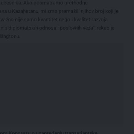
0 učesnika. Ako posmatramo prethodne
tana u Kazahstanu, mi smo premašili njihov broj koji je
važno nije samo kvantitet nego i kvalitet razvoja
nih diplomatskih odnosa i poslovnih veza“, rekao je
šingtonu.
čkom Kongresu o unapređenju transatlantske