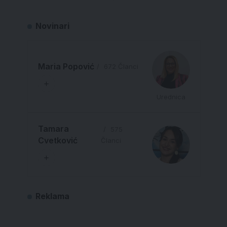
Novinari
Maria Popović
672 Članci
Urednica
Tamara
575
Cvetković
Članci
Reklama