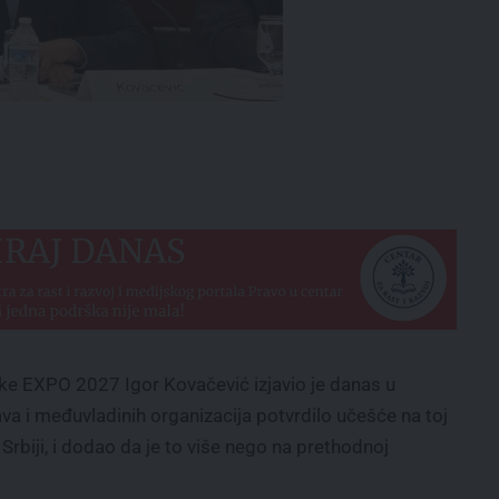
ke EXPO 2027 Igor Kovačević izjavio je danas u
va i međuvladinih organizacija potvrdilo učešće na toj
 Srbiji, i dodao da je to više nego na prethodnoj