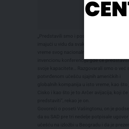
„Predstavili smo i poslovnu komponentu,
imajući u vidu da svaka zemlja ima priliku 
vreme svog nacionalnog dana ima poseb
invencionu konferenciju gde će predstaviti
svoje kapacitete… Razgovarali smo o već 
potvrđenom učešću sjajnih američkih i
globalnih kompanija u isto vreme, kao što 
Cisko i kao što je to Arčer avijacija, koji će
predstaviti“, rekao je on.
Govoreći o poseti Vašingtonu, on je podse
da su SAD pre tri nedelje potpisale ugovor
učešću na izložbi u Beogradu i da je preze