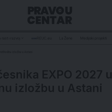
 rast i razvoj
REUC.eu
La Žene
Medijski projekti
rethodnu izložbu u Astani
 učesnika EXPO 2027
u izložbu u Astani