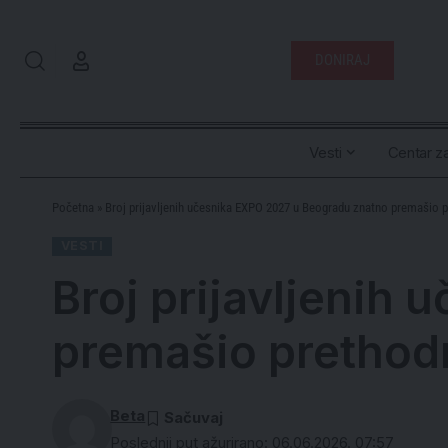
DONIRAJ
Vesti
Centar za
Početna
»
Broj prijavljenih učesnika EXPO 2027 u Beogradu znatno premašio p
VESTI
Broj prijavljenih
premašio prethodn
Beta
Poslednji put ažurirano: 06.06.2026. 07:57