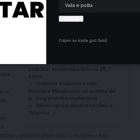
Odjavi se kada god želiš!
Tadić: Samo naše podele stoje na
da za
putu našoj pobedi
nu
Faktor plus: SNS na 46,4 odsto
podrške, studentska lista na 28,7
sada
odsto
Uništeno službeno vozilo
Vojislava Mihailovića, on sumnja da
je to
je zbog podrške studentima
 se
Ajkula ugrizla plivača na plaži u
Njujorku
tio
 o
ntacija u glavnom gradu SAD i u Kongresu, kao i