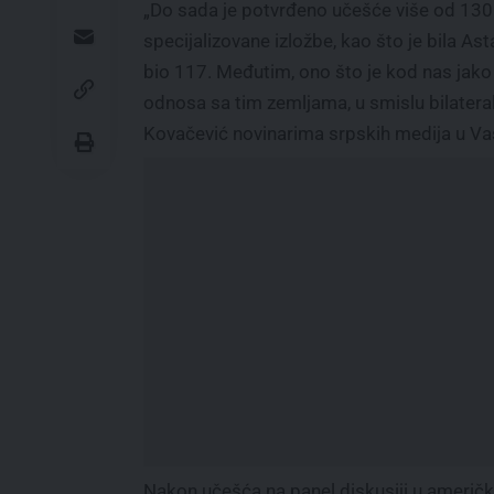
„Do sada je potvrđeno učešće više od 13
specijalizovane izložbe, kao što je bila As
bio 117. Međutim, ono što je kod nas jako 
odnosa sa tim zemljama, u smislu bilateral
Kovačević novinarima srpskih medija u Va
Nakon učešća na panel diskusiji u ameri