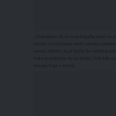
„Očekujemo da će ovaj događaj imati ne samo
smislu učvršćivanja naših odnosa u budućno
osnovi. Mislim da je došlo do velikih pro
Vaks je podsetio da su Srbija i SAD bile sa
mnogo toga u istoriji.