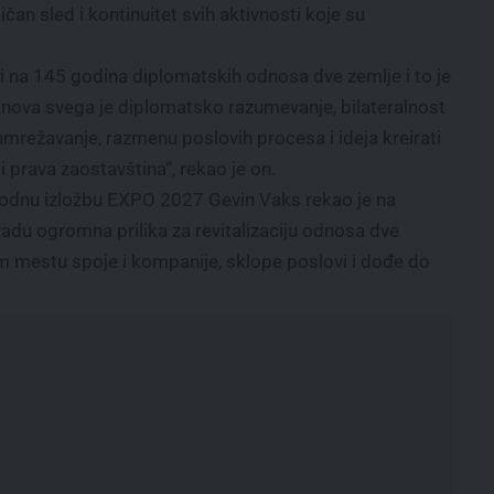
čan sled i kontinuitet svih aktivnosti koje su
 na 145 godina diplomatskih odnosa dve zemlje i to je
Osnova svega je diplomatsko razumevanje, bilateralnost
z umrežavanje, razmenu poslovih procesa i ideja kreirati
 prava zaostavština“, rekao je on.
odnu izložbu EXPO 2027 Gevin Vaks rekao je na
adu ogromna prilika za revitalizaciju odnosa dve
m mestu spoje i kompanije, sklope poslovi i dođe do