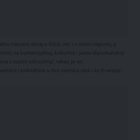
 trenutni uticaj u Srbiji, već i u širem regionu, u
sti, na komercijalnoj, kulturnoj i javno-diplomatskoj
mena u našim odnosima“, rekao je on.
veznice i pobednice u dva svetska rata i da ih vezuje