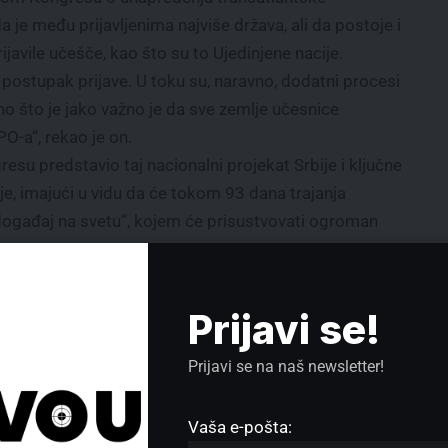
je među prijavljenima najviše država, ali da postoje i
javile učešče, kao što su to Ujedinjene nacije.
postupak prijave. U toku su, naravno, dodatni procesi
o što je jako važno je da sve zemlje učesnice
O-a“, rekao je on.
esu predstavio taj nacionalni projekat Srbije i ključne
, imajući u vidu da će tokom 93 dana trajanja
 događaj na svetu“, kojem će prisustvovati ogroman
Prijavi se!
Prijavi se na naš newsletter!
Vaša e-pošta: