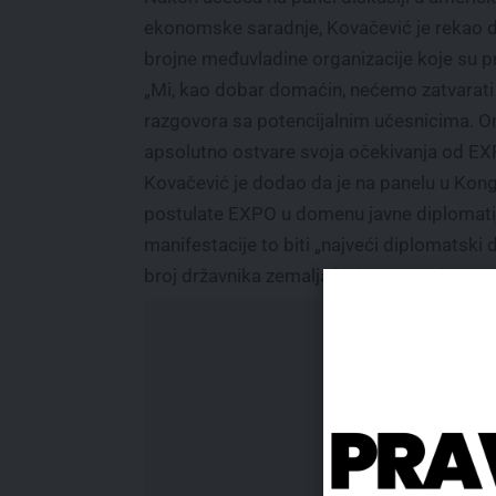
ekonomske saradnje, Kovačević je rekao da 
brojne međuvladine organizacije koje su pri
„Mi, kao dobar domaćin, nećemo zatvarati 
razgovora sa potencijalnim učesnicima. On
apsolutno ostvare svoja očekivanja od EXP
Kovačević je dodao da je na panelu u Kongr
postulate EXPO u domenu javne diplomatije
manifestacije to biti „najveći diplomatski
broj državnika zemalja koje učestvuju.