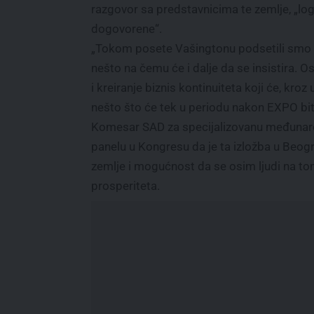
razgovor sa predstavnicima te zemlje, „logi
dogovorene“.
„Tokom posete Vašingtonu podsetili smo i
nešto na čemu će i dalje da se insistira. 
i kreiranje biznis kontinuiteta koji će, kro
nešto što će tek u periodu nakon EXPO biti
Komesar SAD za specijalizovanu međunar
panelu u Kongresu da je ta izložba u Beogr
zemlje i mogućnost da se osim ljudi na to
prosperiteta.