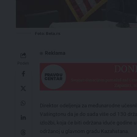
Foto: Beta.rs
Reklama
Podeli
Direktor odeljenja za međunarodne učesni
Vašingtonu da je do sada više od 130 drža
izložbi, koja će biti održana iduće godine u
održanoj u glavnom gradu Kazahstana.