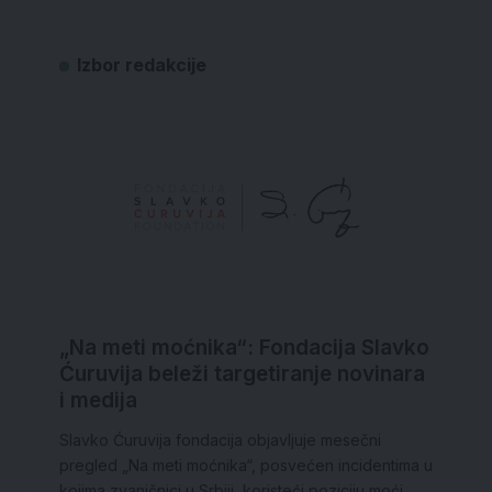
Izbor redakcije
„Na meti moćnika“: Fondacija Slavko
Ćuruvija beleži targetiranje novinara
i medija
Slavko Ćuruvija fondacija objavljuje mesečni
pregled „Na meti moćnika“, posvećen incidentima u
kojima zvaničnici u Srbiji, koristeći poziciju moći,