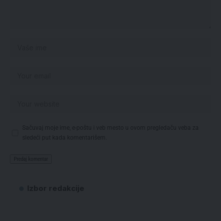
Sačuvaj moje ime, e-poštu i veb mesto u ovom pregledaču veba za
sledeći put kada komentarišem.
Izbor redakcije