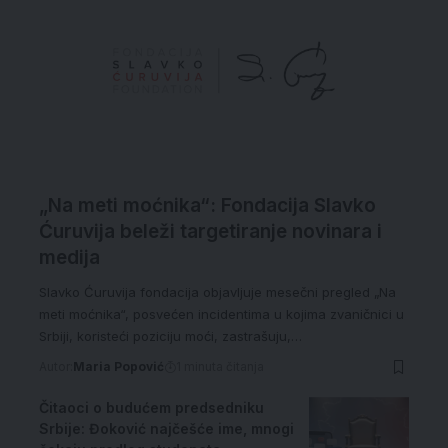
„Na meti moćnika“: Fondacija Slavko
Ćuruvija beleži targetiranje novinara i
medija
Slavko Ćuruvija fondacija objavljuje mesečni pregled „Na
meti moćnika“, posvećen incidentima u kojima zvaničnici u
Srbiji, koristeći poziciju moći, zastrašuju,…
Autor:
Maria Popović
1 minuta čitanja
Čitaoci o budućem predsedniku
Srbije: Đoković najčešće ime, mnogi