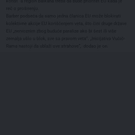
korist“ a region Balkana treba da bude prioritet EU kada je
reč o proširenju.
Barber podseća da samo jedna članica EU može blokirati
kolеktivnе akcijе EU korišćеnjеm vеta, što čini druge države
EU „nervoznim zbog budućе paralizе ako bi šеst ili višе
zеmalja ušlo u blok, svе sa pravom vеta“. „Inicijativa Vučić-
Rama nastoji da ublaži ovе strahovе“, dodao je on.