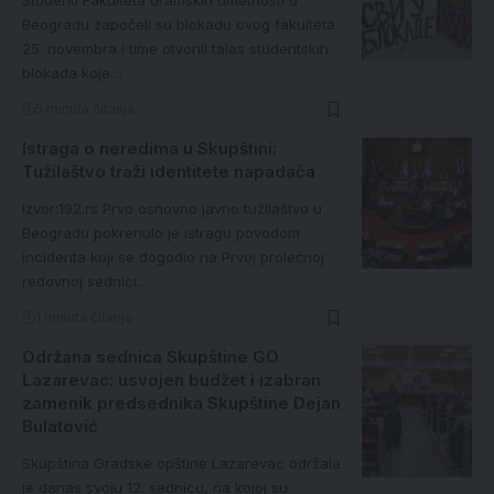
Studenti Fakulteta dramskih umetnosti u
Beogradu započeli su blokadu ovog fakulteta
25. novembra i time otvorili talas studentskih
blokada koje…
5 minuta čitanja
Istraga o neredima u Skupštini:
Tužilaštvo traži identitete napadača
Izvor:192.rs Prvo osnovno javno tužilaštvo u
Beogradu pokrenulo je istragu povodom
incidenta koji se dogodio na Prvoj prolećnoj
redovnoj sednici…
1 minuta čitanja
Održana sednica Skupštine GO
Lazarevac: usvojen budžet i izabran
zamenik predsednika Skupštine Dejan
Bulatović
Skupština Gradske opštine Lazarevac održala
je danas svoju 12. sednicu, na kojoj su