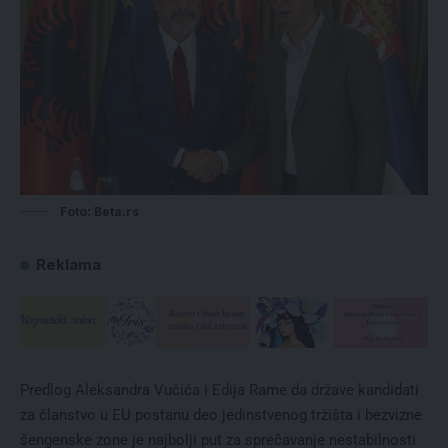
Foto: Beta.rs
Reklama
Predlog Aleksandra Vučića i Edija Rame da države kandidati
za članstvo u EU postanu deo jedinstvenog tržišta i bezvizne
šengenske zone je najbolji put za sprečavanje nеstabilnosti