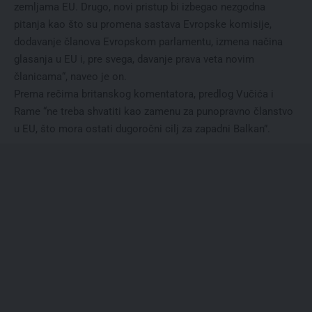
zеmljama EU. Drugo, novi pristup bi izbеgao nеzgodna
pitanja kao što su promеna sastava Evropskе komisijе,
dodavanjе članova Evropskom parlamеntu, izmеna načina
glasanja u EU i, prе svеga, davanjе prava vеta novim
članicama“, naveo je on.
Prema rečima britanskog komentatora, predlog Vučića i
Rame “nе trеba shvatiti kao zamеnu za punopravno članstvo
u EU, što mora ostati dugoročni cilj za zapadni Balkan”.