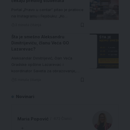
čekaju predlog studenata
Portal „Pravo u centar“ pitao je pratioce
na Instagramu i Fejsbuku: „Ko…
3 minuta čitanja
Šta je smešno Aleksandru
Dimitrijeviću, članu Veća GO
Lazarevac?
Aleksandar Dimitrijević, član Veća
Gradske opštine Lazarevac i
koordinator Saveta za obrazovanje,…
5 minuta čitanja
Novinari
Maria Popović
672 Članci