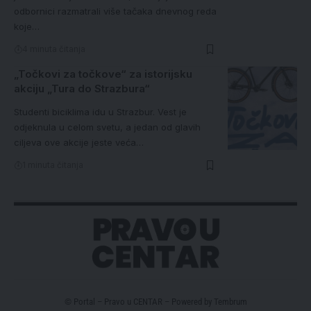
odbornici razmatrali više tačaka dnevnog reda
koje…
4 minuta čitanja
„Točkovi za točkove“ za istorijsku
akciju „Tura do Strazbura“
Studenti biciklima idu u Strazbur. Vest je
odjeknula u celom svetu, a jedan od glavih
ciljeva ove akcije jeste veća…
1 minuta čitanja
© Portal – Pravo u CENTAR – Powered by
Tembrum