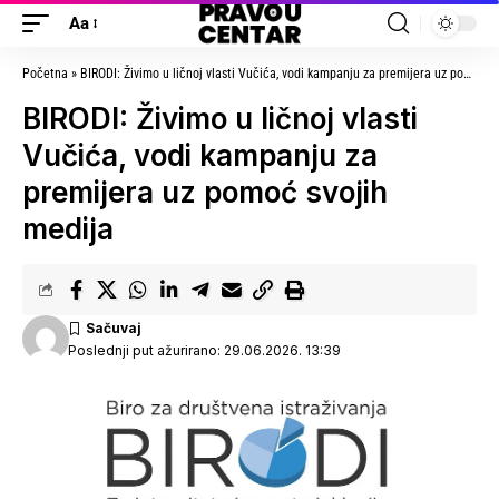
Aa
Početna
»
BIRODI: Živimo u ličnoj vlasti Vučića, vodi kampanju za premijera uz pomoć svojih medija
BIRODI: Živimo u ličnoj vlasti
Vučića, vodi kampanju za
premijera uz pomoć svojih
medija
Poslednji put ažurirano: 29.06.2026. 13:39