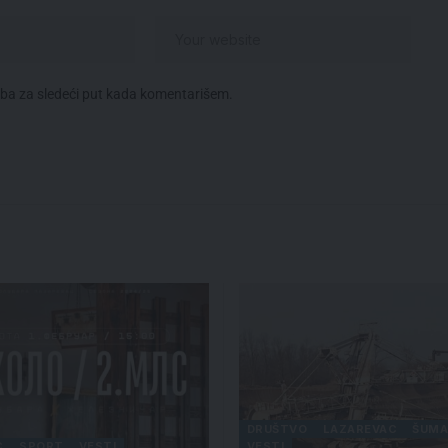
eba za sledeći put kada komentarišem.
DRUŠTVO
LAZAREVAC
ŠUMA
C
SPORT
VESTI
VESTI