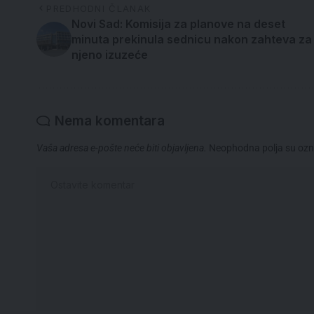
PREDHODNI ČLANAK
Novi Sad: Komisija za planove na deset
minuta prekinula sednicu nakon zahteva za
njeno izuzeće
Nema komentara
Vaša adresa e-pošte neće biti objavljena.
Neophodna polja su oz