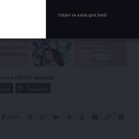
i, sprečavanje zloupotrebe javnih resursa i
ke utakmice.
Odjavi se kada god želiš!
ravo u CENTAR aplikaciju:
Facebook