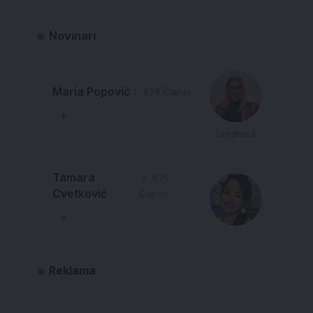
Novinari
Maria Popović
676 Članci
Urednica
Tamara
575
Cvetković
Članci
Reklama