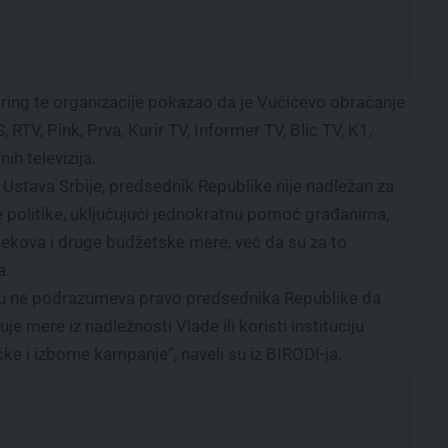
ring te organizacije pokazao da je Vučićevo obraćanje
 RTV, Pink, Prva, Kurir TV, Informer TV, Blic TV, K1,
ih televizija.
2 Ustava Srbije, predsednik Republike nije nadležan za
 politike, uključujući jednokratnu pomoć građanima,
lekova i druge budžetske mere, već da su za to
a.
iju ne podrazumeva pravo predsednika Republike da
je mere iz nadležnosti Vlade ili koristi instituciju
ke i izborne kampanje“, naveli su iz BIRODI-ja.