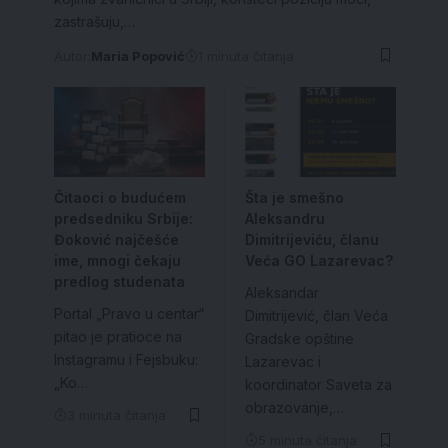
zastrašuju,…
Autor:
Maria Popović
1 minuta čitanja
Čitaoci o budućem
Šta je smešno
predsedniku Srbije:
Aleksandru
Đoković najčešće
Dimitrijeviću, članu
ime, mnogi čekaju
Veća GO Lazarevac?
predlog studenata
Aleksandar
Portal „Pravo u centar“
Dimitrijević, član Veća
pitao je pratioce na
Gradske opštine
Instagramu i Fejsbuku:
Lazarevac i
„Ko…
koordinator Saveta za
obrazovanje,…
3 minuta čitanja
5 minuta čitanja