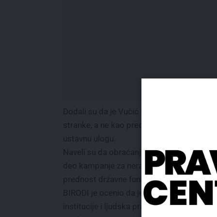
Dodali su da je Vučić tokom obraćanja nast
stranke, a ne kao predsednik svih građana S
ustavnu ulogu.
Naveli su da obraćanje predsednika i njeg
deo kampanje za neraspisane parlamentarn
prednost državne funkcije za političku pro
BIRODI je ocenio da je takva praksa supr
institucije i ljudska prava (ODIHR), koje, 