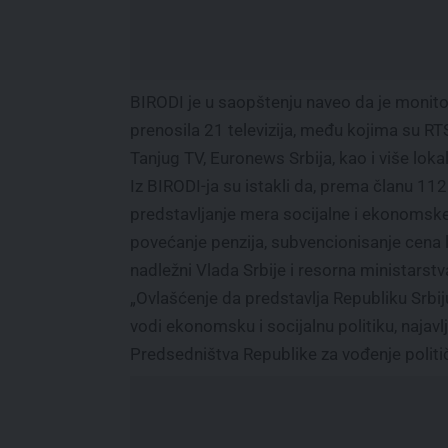
BIRODI je u saopštenju naveo da je monito
prenosila 21 televizija, među kojima su RTS,
Tanjug TV, Euronews Srbija, kao i više lokaln
Iz BIRODI-ja su istakli da, prema članu 11
predstavljanje mera socijalne i ekonomske
povećanje penzija, subvencionisanje cena 
nadležni Vlada Srbije i resorna ministarstv
„Ovlašćenje da predstavlja Republiku Srb
vodi ekonomsku i socijalnu politiku, najavlju
Predsedništva Republike za vođenje politič