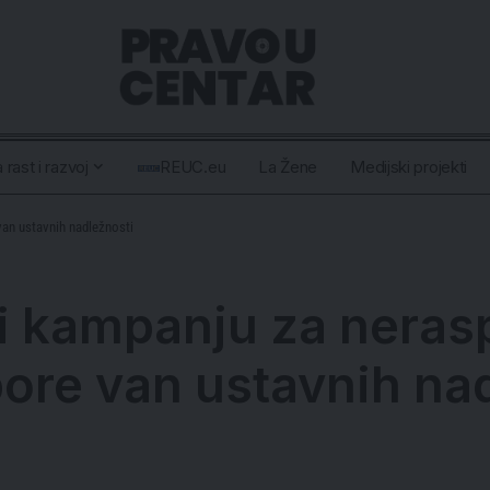
 rast i razvoj
REUC.eu
La Žene
Medijski projekti
van ustavnih nadležnosti
i kampanju za neras
ore van ustavnih na