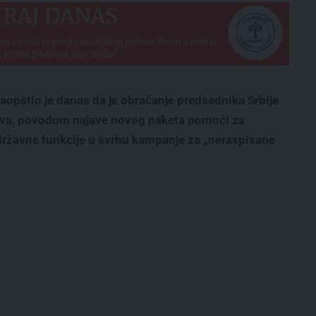
saopštio je danas da je obraćanje predsednika Srbije
tva, povodom najave novog paketa pomoći za
 državne funkcije u svrhu kampanje za „neraspisane