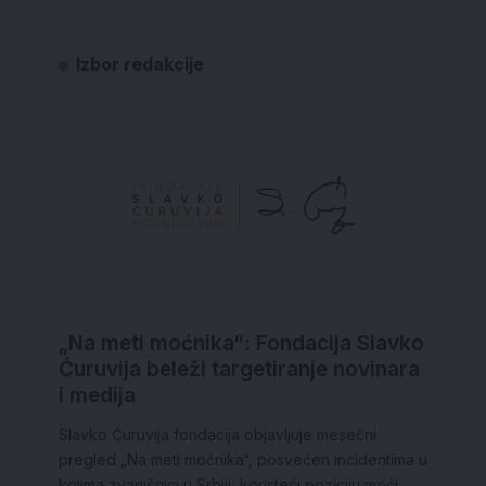
Izbor redakcije
„Na meti moćnika“: Fondacija Slavko
Ćuruvija beleži targetiranje novinara
i medija
Slavko Ćuruvija fondacija objavljuje mesečni
pregled „Na meti moćnika“, posvećen incidentima u
kojima zvaničnici u Srbiji, koristeći poziciju moći,