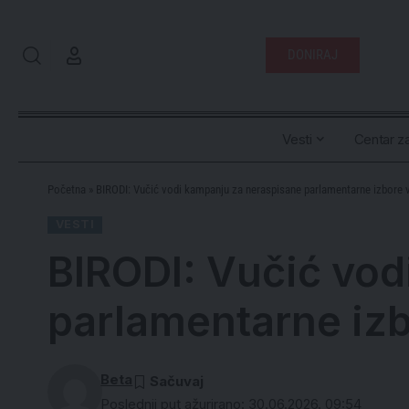
DONIRAJ
Vesti
Centar za
Početna
»
BIRODI: Vučić vodi kampanju za neraspisane parlamentarne izbore 
VESTI
BIRODI: Vučić vod
parlamentarne izb
Beta
Poslednji put ažurirano: 30.06.2026. 09:54