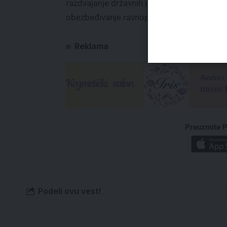
razdvajanje državnih i stranačkih aktivnost
obezbeđivanje ravnopravnih uslova politič
Reklama
Preuzmite P
Podeli ovu vest!