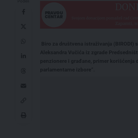
Podeli
Biro za društvena istraživanja (BIRODI) 
Aleksandra Vučića iz zgrade Predsedniš
penzionere i građane, primer korišćenja
parlamentarne izbore“.