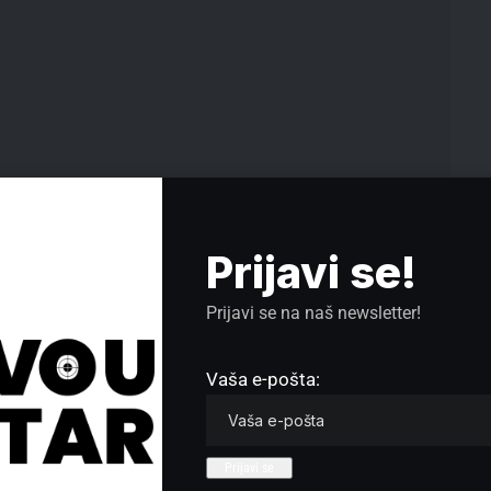
upao „kao politički lider i član Srpske napredne
Prijavi se!
rbije“, čime je, kako su ocenili, doveo u pitanje svoju
Prijavi se na naš newsletter!
ovo masovno prenošenje na televizijama predstavljaju
e izbore i funkcionerske kampanje u kojoj se koristi
Vaša e-pošta:
mociju i sticanje izborne prednosti.
otna preporukama Kancelarije za demokratske
kako su naveli, od Srbije godinama traže jasno