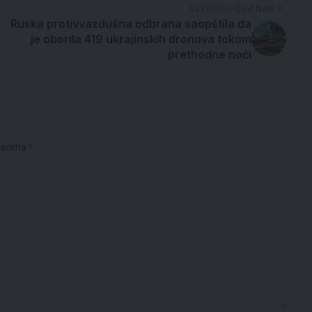
SLEDEĆI ČLANAK
Ruska protivvazdušna odbrana saopštila da
je oborila 419 ukrajinskih dronova tokom
prethodne noći
načena
*