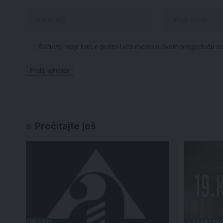
Sačuvaj moje ime, e-poštu i veb mesto u ovom pregledaču v
Pročitajte još
VESTI
LAZAREVA