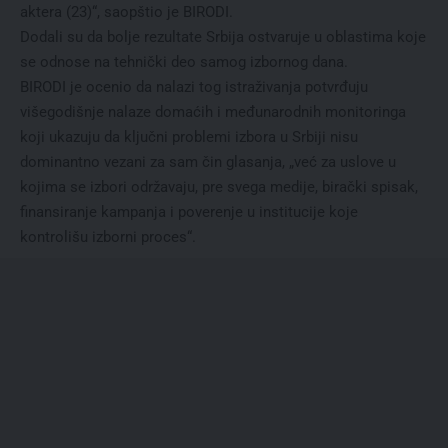
aktera (23)“, saopštio je BIRODI.
Dodali su da bolje rezultate Srbija ostvaruje u oblastima koje
se odnose na tehnički deo samog izbornog dana.
BIRODI je ocenio da nalazi tog istraživanja potvrđuju
višegodišnje nalaze domaćih i međunarodnih monitoringa
koji ukazuju da ključni problemi izbora u Srbiji nisu
dominantno vezani za sam čin glasanja, „već za uslove u
kojima se izbori održavaju, pre svega medije, birački spisak,
finansiranje kampanja i poverenje u institucije koje
kontrolišu izborni proces“.