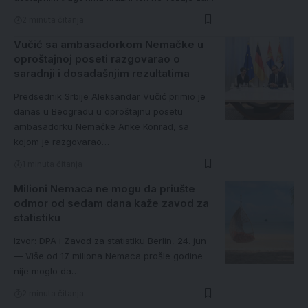
2 minuta čitanja
Vučić sa ambasadorkom Nemačke u
oproštajnoj poseti razgovarao o
saradnji i dosadašnjim rezultatima
Predsednik Srbije Aleksandar Vučić primio je
danas u Beogradu u oproštajnu posetu
ambasadorku Nemačke Anke Konrad, sa
kojom je razgovarao…
1 minuta čitanja
Milioni Nemaca ne mogu da priušte
odmor od sedam dana kaže zavod za
statistiku
Izvor: DPA i Zavod za statistiku Berlin, 24. jun
— Više od 17 miliona Nemaca prošle godine
nije moglo da…
2 minuta čitanja