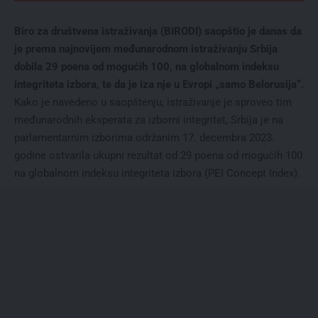
Biro za društvena istraživanja (BIRODI) saopštio je danas da
je prema najnovijem međunarodnom istraživanju Srbija
dobila 29 poena od mogućih 100, na globalnom indeksu
integriteta izbora, te da je iza nje u Evropi „samo Belorusija“.
Kako je navedeno u saopštenju, istraživanje je sproveo tim
međunarodnih eksperata za izborni integritet, Srbija je na
parlamentarnim izborima održanim 17. decembra 2023.
godine ostvarila ukupni rezultat od 29 poena od mogućih 100
na globalnom indeksu integriteta izbora (PEI Concept Index).