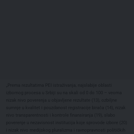
„Prema rezultatima PEI istraživanja, najslabije oblasti
izbornog procesa u Srbiji su na skali od 0 do 100 – veoma
nizak nivo poverenja u objavljene rezultate (13), ozbiljne
sumnje u kvalitet i pouzdanost registracije birača (14), nizak
nivo transparentnosti i kontrole finansiranja (19), slabo
poverenje u nezavisnost institucija koje sprovode izbore (20)
i nizak nivo medijskog pluralizma i ravnopravnosti političkih