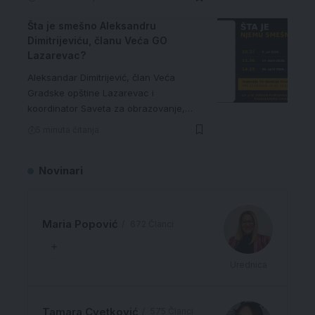
Šta je smešno Aleksandru
Dimitrijeviću, članu Veća GO
Lazarevac?
Aleksandar Dimitrijević, član Veća
Gradske opštine Lazarevac i
koordinator Saveta za obrazovanje,…
5 minuta čitanja
Novinari
Maria Popović
672 Članci
Urednica
Tamara Cvetković
575 Članci