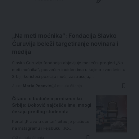
„Na meti moćnika“: Fondacija Slavko
Ćuruvija beleži targetiranje novinara i
medija
Slavko Ćuruvija fondacija objavljuje mesečni pregled „Na
meti moćnika“, posvećen incidentima u kojima zvaničnici u
Srbiji, koristeći poziciju moći, zastrašuju,…
Autor:
Maria Popović
1 minuta čitanja
Čitaoci o budućem predsedniku
Srbije: Đoković najčešće ime, mnogi
čekaju predlog studenata
Portal „Pravo u centar“ pitao je pratioce
na Instagramu i Fejsbuku: „Ko…
3 minuta čitanja