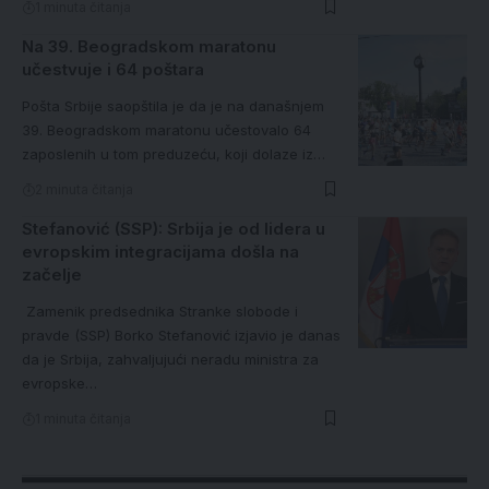
1 minuta čitanja
Na 39. Beogradskom maratonu
učestvuje i 64 poštara
Pošta Srbije saopštila je da je na današnjem
39. Beogradskom maratonu učestovalo 64
zaposlenih u tom preduzeću, koji dolaze iz…
2 minuta čitanja
Stefanović (SSP): Srbija je od lidera u
evropskim integracijama došla na
začelje
Zamenik predsednika Stranke slobode i
pravde (SSP) Borko Stefanović izjavio je danas
da je Srbija, zahvaljujući neradu ministra za
evropske…
1 minuta čitanja