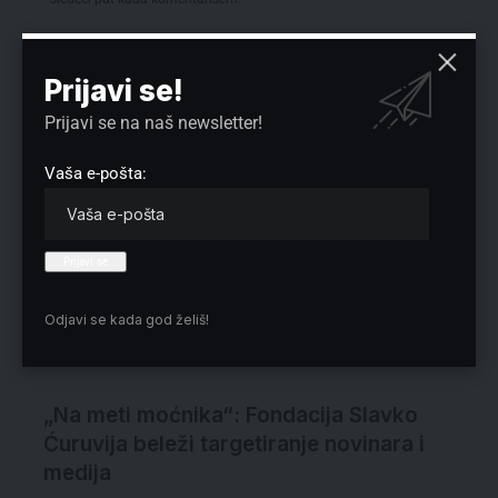
Prijavi se!
Izbor redakcije
Prijavi se na naš newsletter!
Vaša e-pošta:
Odjavi se kada god želiš!
„Na meti moćnika“: Fondacija Slavko
Ćuruvija beleži targetiranje novinara i
medija