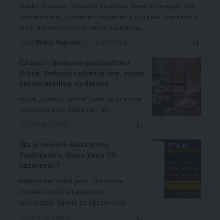
Slavko Ćuruvija fondacija objavljuje mesečni pregled „Na
meti moćnika“, posvećen incidentima u kojima zvaničnici u
Srbiji, koristeći poziciju moći, zastrašuju,…
Autor:
Maria Popović
1 minuta čitanja
Čitaoci o budućem predsedniku
Srbije: Đoković najčešće ime, mnogi
čekaju predlog studenata
Portal „Pravo u centar“ pitao je pratioce
na Instagramu i Fejsbuku: „Ko…
3 minuta čitanja
Šta je smešno Aleksandru
Dimitrijeviću, članu Veća GO
Lazarevac?
Aleksandar Dimitrijević, član Veća
Gradske opštine Lazarevac i
koordinator Saveta za obrazovanje,…
5 minuta čitanja