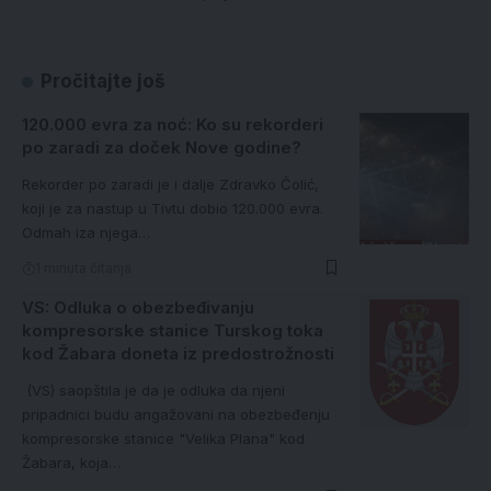
Pročitajte još
120.000 evra za noć: Ko su rekorderi
po zaradi za doček Nove godine?
Rekorder po zaradi je i dalje Zdravko Čolić,
koji je za nastup u Tivtu dobio 120.000 evra.
Odmah iza njega…
1 minuta čitanja
VS: Odluka o obezbeđivanju
kompresorske stanice Turskog toka
kod Žabara doneta iz predostrožnosti
(VS) saopštila je da je odluka da njeni
pripadnici budu angažovani na obezbeđenju
kompresorske stanice "Velika Plana" kod
Žabara, koja…