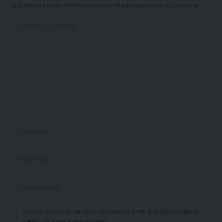
Vaša adresa e-pošte neće biti objavljena.
Neophodna polja su označena
*
Sačuvaj moje ime, e-poštu i veb mesto u ovom pregledaču veba za
sledeći put kada komentarišem.