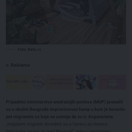
Foto: Beta.rs
Reklama
Pripadnici ministarstva unutrašnjih poslova (MUP) pronašli
su u okolini Beograda improvizovani kamp u kom je boravilo
pet migranata za koje se sumnja da su iz Avganistana.
„Iregularni migranti dovedeni su u Upravu za strance
Policijske uprave za grad Beograd“, piše u saopštenju.