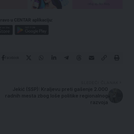
ravo u CENTAR aplikaciju:
Facebook
SLEDEĆI ČLANAK
Jekić (SSP): Kraljevu preti gašenje 2.000
radnih mesta zbog loše politike regionalnog
razvoja