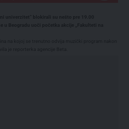
 univerzitet“ blokirali su nešto pre 19.00
e u Beogradu uoči početka akcije „Fakulteti na
bina na kojoj se trenutno odvija muzički program nakon
ila je reporterka agencije Beta.