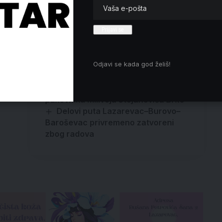
nje
Novi bilans: U zemljotresu u
ma
Venecueli 5.069 mrtvih
Tri osobe uhapšene u Beogradu,
Odjavi se kada god želiš!
oduzet snajper, arsenal oružja i
droga
na
Lazarevac: 110 godina od smrti
pukovnika Milivoja Stojanovića Brke
Delovi puta Lazarevac–Burovo–
Baroševac privremeno zatvoreni
zbog radova