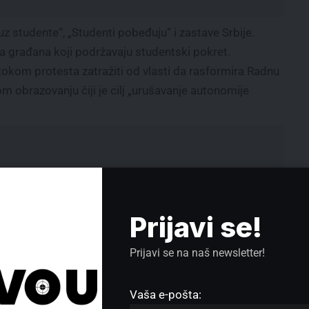
 studente“, „Studenti pobeđuju“ i zastave Srbije.
a građana koji podržavaju studentski pokret.
 tokom protesta zatražiti od vlasti da rasformira Radnu
 obrazovanju čiji je cilj „urušavanje autonomije
Prijavi se!
Prijavi se na naš newsletter!
Vaša e-pošta: