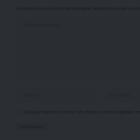
Vaša adresa e-pošte neće biti objavljena.
Neophodna polja su oz
Sačuvaj moje ime, e-poštu i veb mesto u ovom pregledaču v