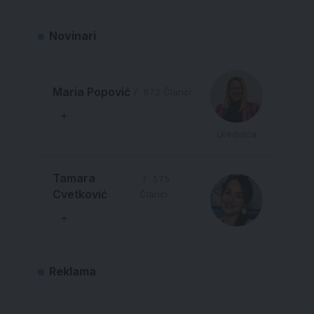
Novinari
Maria Popović
672 Članci
Urednica
Tamara
575
Cvetković
Članci
Reklama