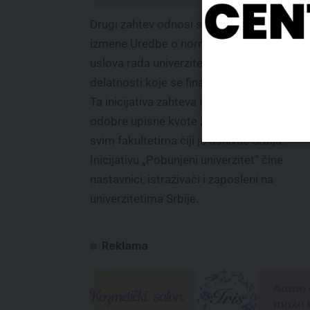
Drugi zahtev odnosi se na ukidanje posled
izmene Uredbe o normativima i standardi
uslova rada univerziteta i fakulteta za
delatnosti koje se finansiraju iz budžeta.
Ta inicijativa zahteva i da se do kraja juna
odobre upisne kvote za budžetska mesta 
svim fakultetima čiji je osnivač Srbija.
Inicijativu „Pobunjeni univerzitet“ čine
nastavnici, istraživači i zaposleni na
univerzitetima Srbije.
Reklama