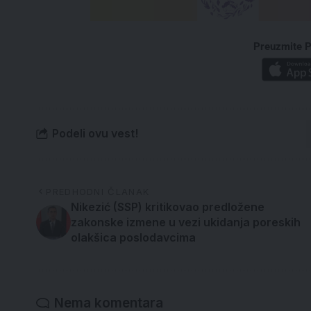
Preuzmite P
Podeli ovu vest!
PREDHODNI ČLANAK
Nikezić (SSP) kritikovao predložene
zakonske izmene u vezi ukidanja poreskih
olakšica poslodavcima
Nema komentara