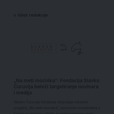
Izbor redakcije
„Na meti moćnika“: Fondacija Slavko
Ćuruvija beleži targetiranje novinara
i medija
Slavko Ćuruvija fondacija objavljuje mesečni
pregled „Na meti moćnika“, posvećen incidentima u
kojima zvaničnici u Srbiji, koristeći poziciju moći,