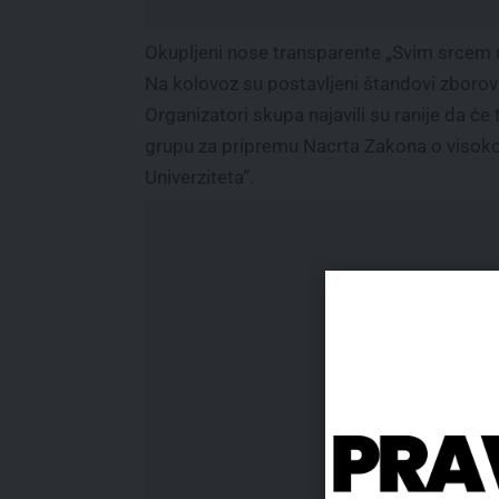
Okupljeni nose transparente „Svim srcem uz
Na kolovoz su postavljeni štandovi zborov
Organizatori skupa najavili su ranije da će
grupu za pripremu Nacrta Zakona o visokom
Univerziteta“.