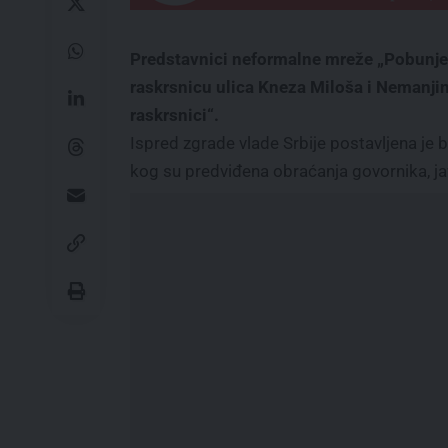
Predstavnici neformalne mreže „Pobunjeni
raskrsnicu ulica Kneza Miloša i Nemanjin
raskrsnici“.
Ispred zgrade vlade Srbije postavljena je 
kog su predviđena obraćanja govornika, jav