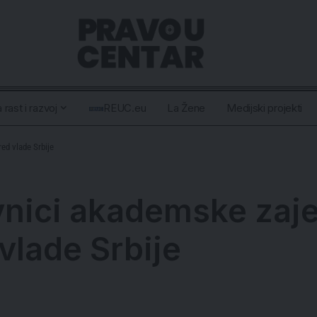
 rast i razvoj
REUC.eu
La Žene
Medijski projekti
ed vlade Srbije
nici akademske zajed
vlade Srbije