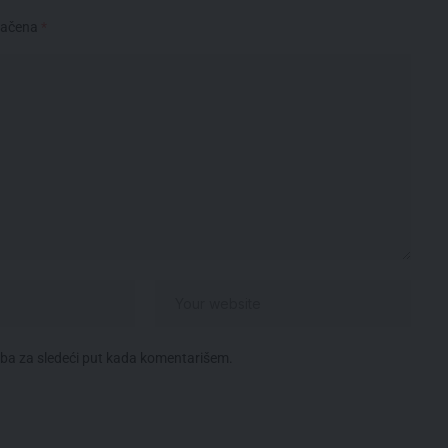
načena
*
eba za sledeći put kada komentarišem.