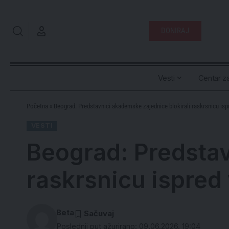
DONIRAJ
Vesti
Centar za
Početna
»
Beograd: Predstavnici akademske zajednice blokirali raskrsnicu ispr
VESTI
Beograd: Predstav
raskrsnicu ispred 
Beta
Poslednji put ažurirano: 09.06.2026. 19:04