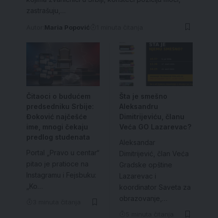
zastrašuju,…
Autor:
Maria Popović
1 minuta čitanja
Čitaoci o budućem
Šta je smešno
predsedniku Srbije:
Aleksandru
Đoković najčešće
Dimitrijeviću, članu
ime, mnogi čekaju
Veća GO Lazarevac?
predlog studenata
Aleksandar
Portal „Pravo u centar“
Dimitrijević, član Veća
pitao je pratioce na
Gradske opštine
Instagramu i Fejsbuku:
Lazarevac i
„Ko…
koordinator Saveta za
obrazovanje,…
3 minuta čitanja
5 minuta čitanja