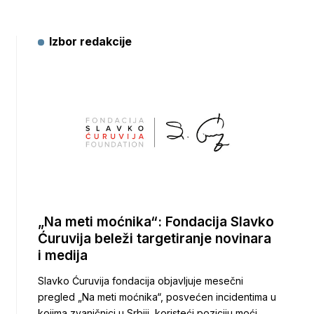
Izbor redakcije
„Na meti moćnika“: Fondacija Slavko
Ćuruvija beleži targetiranje novinara
i medija
Slavko Ćuruvija fondacija objavljuje mesečni
pregled „Na meti moćnika“, posvećen incidentima u
kojima zvaničnici u Srbiji, koristeći poziciju moći,