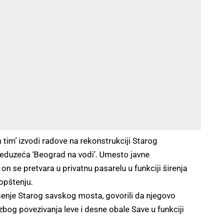
tim’ izvodi radove na rekonstrukciji Starog
eduzeća ‘Beograd na vodi’. Umesto javne
n se pretvara u privatnu pasarelu u funkciji širenja
aopštenju.
šenje Starog savskog mosta, govorili da njegovo
 zbog povezivanja leve i desne obale Save u funkciji