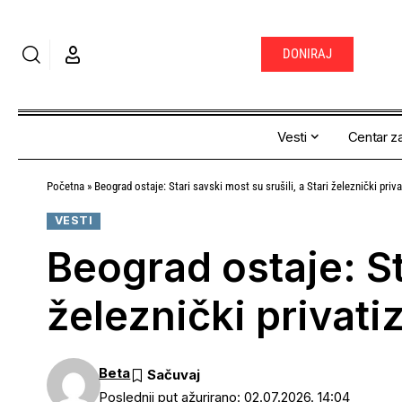
DONIRAJ
Vesti
Centar za
Početna
»
Beograd ostaje: Stari savski most su srušili, a Stari železnički priva
VESTI
Beograd ostaje: Sta
železnički privati
Beta
Poslednji put ažurirano: 02.07.2026. 14:04