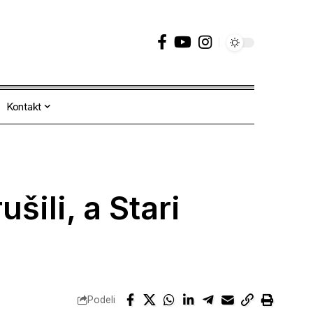
Kontakt
šili, a Stari
Podeli