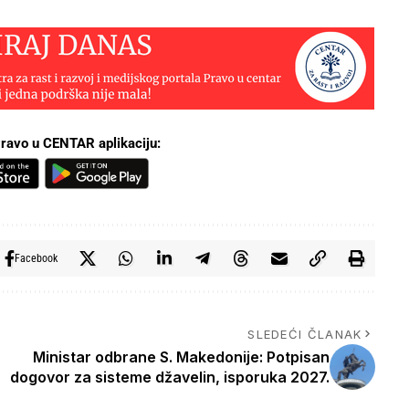
ravo u CENTAR aplikaciju:
Facebook
SLEDEĆI ČLANAK
Ministar odbrane S. Makedonije: Potpisan
dogovor za sisteme džavelin, isporuka 2027.