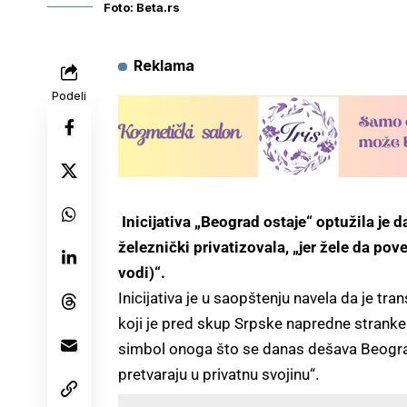
Foto: Beta.rs
Reklama
Podeli
Inicijativa „Beograd ostaje“ optužila je da
železnički privatizovala, „jer žele da po
vodi)“.
Inicijativa je u saopštenju navela da je tr
koji je pred skup Srpske napredne stran
simbol onoga što se danas dešava Beogra
pretvaraju u privatnu svojinu“.