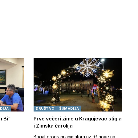
DIJA
DRUŠTVO
ŠUMADIJA
n Bi“
Prve večeri zime u Kragujevac stigla
i Zimska čarolija
e
Bogat program animatora uz džinove na