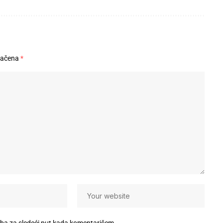
načena
*