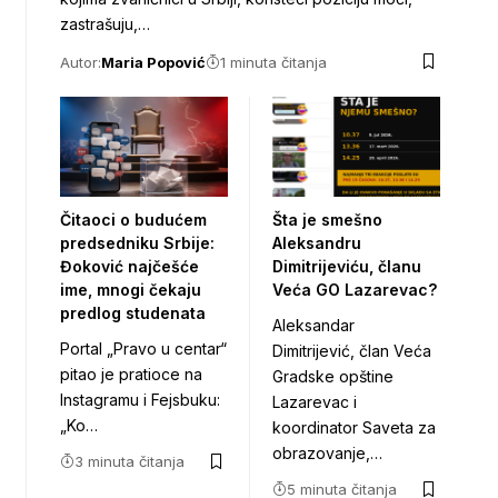
zastrašuju,…
Autor:
Maria Popović
1 minuta čitanja
Čitaoci o budućem
Šta je smešno
predsedniku Srbije:
Aleksandru
Đoković najčešće
Dimitrijeviću, članu
ime, mnogi čekaju
Veća GO Lazarevac?
predlog studenata
Aleksandar
Portal „Pravo u centar“
Dimitrijević, član Veća
pitao je pratioce na
Gradske opštine
Instagramu i Fejsbuku:
Lazarevac i
„Ko…
koordinator Saveta za
obrazovanje,…
3 minuta čitanja
5 minuta čitanja