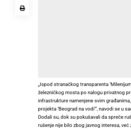
„Ispod stranačkog transparenta ‘Milenijum 
železničkog mosta po nalogu privatnog pr
infrastrukture namenjene svim građanima, o
projekta ‘Beograd na vodi'“, navodi se u s
Dodali su, dok su pokušavali da spreče ru
rušenje nije bilo zbog javnog interesa, već