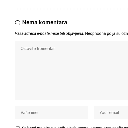
Nema komentara
Vaša adresa e-pošte neće biti objavljena.
Neophodna polja su oz