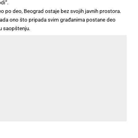
di“.
o po deo, Beograd ostaje bez svojih javnih prostora.
 kada ono što pripada svim građanima postane deo
 u saopštenju.