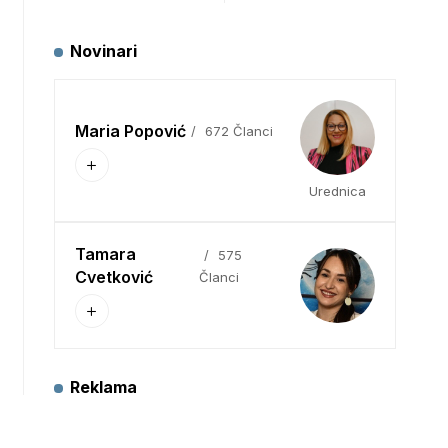
Novinari
Maria Popović
672 Članci
Urednica
Tamara
575
Cvetković
Članci
Reklama