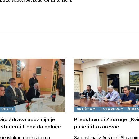
eba za sledeći put kada komentarišem.
VESTI
DRUŠTVO
LAZAREVAC
ŠUMA
ić: Zdrava opozicija je
Predstavnici Zadruge „Kvi
, studenti treba da odluče
posetili Lazarevac
 je istakao da je izborna
Sa gostima iz Austrije i Slovenij