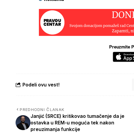
Preuzmite P
Podeli ovu vest!
PREDHODNI ČLANAK
Janjić (SRCE) kritikovao tumačenje da je
ostavka u REM-u moguća tek nakon
preuzimanja funkcije