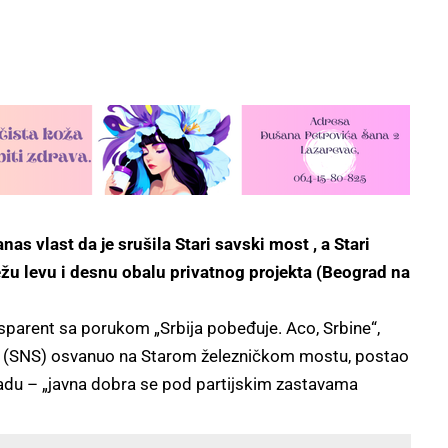
nas vlast da je srušila Stari savski most , a Stari
vežu levu i desnu obalu privatnog projekta (Beograd na
ansparent sa porukom „Srbija pobeđuje. Aco, Srbine“,
ke (SNS) osvanuo na Starom železničkom mostu, postao
du – „javna dobra se pod partijskim zastavama