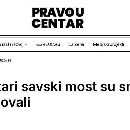
 rast i razvoj
REUC.eu
La Žene
Medijski projekti
tizovali
ri savski most su sru
zovali