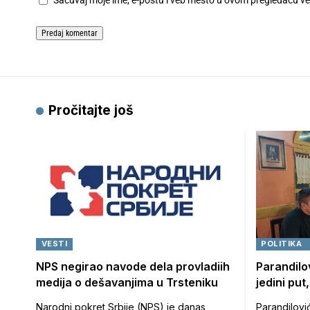
Sačuvaj moje ime, e-poštu i veb mesto u ovom pregledaču v
Pročitajte još
VESTI
POLITIKA
NPS negirao navode dela provladiih
Parandilov
medija o dešavanjima u Trsteniku
jedini put
Narodni pokret Srbije (NPS) je danas
Parandilović