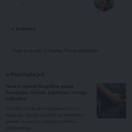
Reklama
There is no ads to display, Please add some
Pročitajte još
Neredi ispred Skupštine grada
Beograda: Sukobi, hapšenja i istraga
tužilaštva
Izvor:192.rs Više javno tužilaštvo (VJT) u
Beogradu naložilo je policiji da identifikuje i
privede lica koja su napala pripadnike
obezbeđenja…