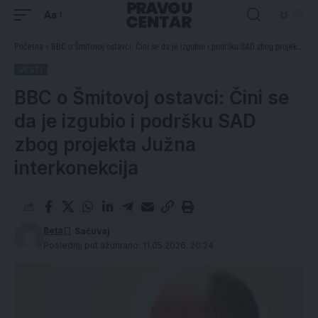
Aa
Početna
»
BBC o Šmitovoj ostavci: Čini se da je izgubio i podršku SAD zbog projekta Južna interkonekcija
VESTI
BBC o Šmitovoj ostavci: Čini se
da je izgubio i podršku SAD
zbog projekta Južna
interkonekcija
Beta
Poslednji put ažurirano: 11.05.2026. 20:24