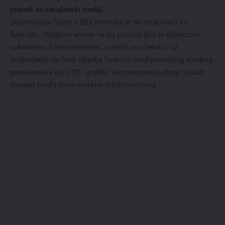
preneli su sarajevski mediji.
„Najmoćnija figura u BiH potvrdila je da se povlači sa
funkcije… Njegovo vreme na toj poziciji bilo je obeleženo
sukobima i kontroverzama“, navodi se u tekstu, uz
podsećanje da Šmit obavlja funkciju međunarodnog visokog
predstavnika od 2021. godine, što predstavlja drugi najduži
mandat među svim visokim predstavnicima.