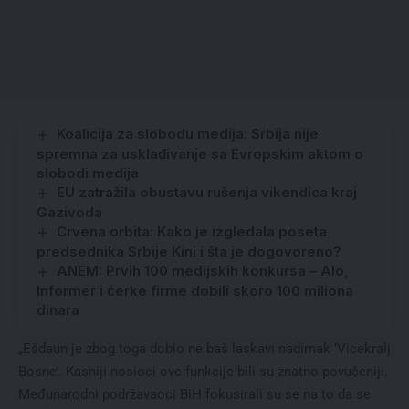
Koalicija za slobodu medija: Srbija nije
spremna za usklađivanje sa Evropskim aktom o
slobodi medija
EU zatražila obustavu rušenja vikendica kraj
Gazivoda
Crvena orbita: Kako je izgledala poseta
predsednika Srbije Kini i šta je dogovoreno?
ANEM: Prvih 100 medijskih konkursa – Alo,
Informer i ćerke firme dobili skoro 100 miliona
dinara
„Ešdaun je zbog toga dobio ne baš laskavi nadimak ‘Vicekralj
Bosne’. Kasniji nosioci ove funkcije bili su znatno povučeniji.
Međunarodni podržavaoci BiH fokusirali su se na to da se