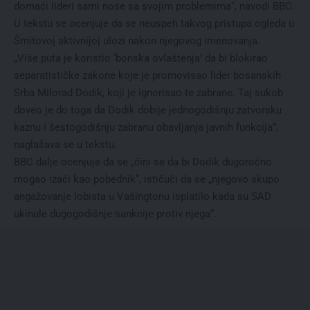
domaći lideri sami nose sa svojim problemima“, navodi BBC.
U tekstu se ocenjuje da se neuspeh takvog pristupa ogleda u
Šmitovoj aktivnijoj ulozi nakon njegovog imenovanja.
„Više puta je koristio ‘bonska ovlaštenja’ da bi blokirao
separatističke zakone koje je promovisao lider bosanskih
Srba Milorad Dodik, koji je ignorisao te zabrane. Taj sukob
doveo je do toga da Dodik dobije jednogodišnju zatvorsku
kaznu i šestogodišnju zabranu obavljanja javnih funkcija”,
naglašava se u tekstu.
BBC dalje ocenjuje da se „čini se da bi Dodik dugoročno
mogao izaći kao pobednik“, ističući da se „njegovo skupo
angažovanje lobista u Vašingtonu isplatilo kada su SAD
ukinule dugogodišnje sankcije protiv njega“.