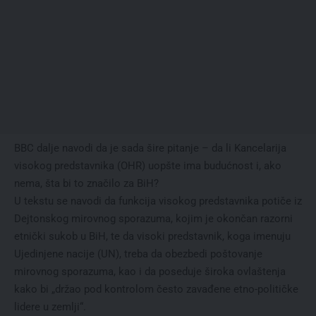
BBC dalje navodi da je sada šire pitanje – da li Kancelarija
visokog predstavnika (OHR) uopšte ima budućnost i, ako
nema, šta bi to značilo za BiH?
U tekstu se navodi da funkcija visokog predstavnika potiče iz
Dejtonskog mirovnog sporazuma, kojim je okončan razorni
etnički sukob u BiH, te da visoki predstavnik, koga imenuju
Ujedinjene nacije (UN), treba da obezbedi poštovanje
mirovnog sporazuma, kao i da poseduje široka ovlaštenja
kako bi „držao pod kontrolom često zavađene etno-političke
lidere u zemlji“.