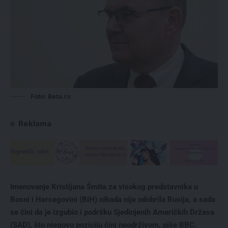
Foto: Beta.rs
Reklama
Imenovanje Kristijana Šmita za visokog predstavnika u
Bosni i Hercegovini (BiH) nikada nije odobrila Rusija, a sada
se čini da je izgubio i podršku Sjedinjenih Američkih Država
(SAD), što njegovu poziciju čini neodrživom, piše BBC,