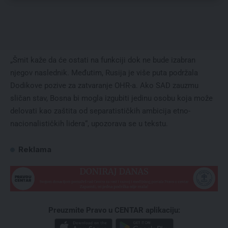
„Šmit kaže da će ostati na funkciji dok ne bude izabran
njegov naslednik. Međutim, Rusija je više puta podržala
Dodikove pozive za zatvaranje OHR-a. Ako SAD zauzmu
sličan stav, Bosna bi mogla izgubiti jedinu osobu koja može
delovati kao zaštita od separatističkih ambicija etno-
nacionalističkih lidera“, upozorava se u tekstu.
Reklama
Preuzmite Pravo u CENTAR aplikaciju: