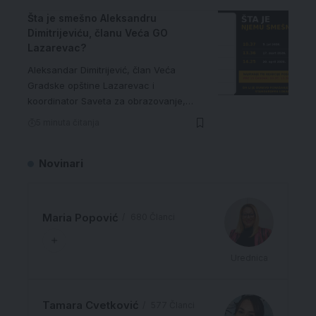
Šta je smešno Aleksandru
Dimitrijeviću, članu Veća GO
Lazarevac?
Aleksandar Dimitrijević, član Veća
Gradske opštine Lazarevac i
koordinator Saveta za obrazovanje,…
5 minuta čitanja
Novinari
Maria Popović
680 Članci
Urednica
Tamara Cvetković
577 Članci