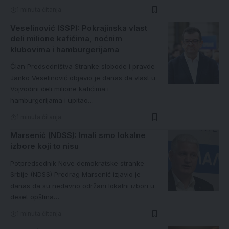
1 minuta čitanja
Veselinović (SSP): Pokrajinska vlast
deli milione kafićima, noćnim
klubovima i hamburgerijama
Član Predsedništva Stranke slobode i pravde
Janko Veselinović objavio je danas da vlast u
Vojvodini deli milione kafićima i
hamburgerijama i upitao…
1 minuta čitanja
Marsenić (NDSS): Imali smo lokalne
izbore koji to nisu
Potpredsednik Nove demokratske stranke
Srbije (NDSS) Predrag Marsenić izjavio je
danas da su nedavno održani lokalni izbori u
deset opština…
1 minuta čitanja