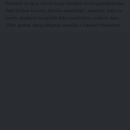
Podsetili su da je tokom svog mandata visokog predstavnika
Pedi Ešdaun koristio „bonska ovlaštenja“, smenivši, kako su
naveli, šezdeset bosanskih Srba zvaničnika u jednom danu
2004. godine, zbog odbijanja saradnje s Haškim tribunalom.