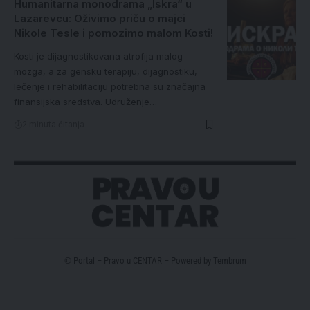
Humanitarna monodrama „Iskra“ u
Lazarevcu: Oživimo priču o majci
Nikole Tesle i pomozimo malom Kosti!
Kosti je dijagnostikovana atrofija malog
mozga, a za gensku terapiju, dijagnostiku,
lečenje i rehabilitaciju potrebna su značajna
finansijska sredstva. Udruženje…
2 minuta čitanja
© Portal – Pravo u CENTAR – Powered by
Tembrum