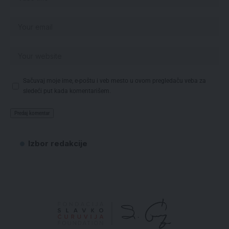
Sačuvaj moje ime, e-poštu i veb mesto u ovom pregledaču veba za
sledeći put kada komentarišem.
Izbor redakcije