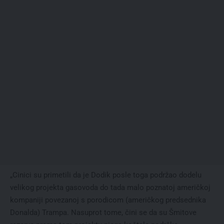
„Cinici su primetili da je Dodik posle toga podržao dodelu
velikog projekta gasovoda do tada malo poznatoj američkoj
kompaniji povezanoj s porodicom (američkog predsednika
Donalda) Trampa. Nasuprot tome, čini se da su Šmitove