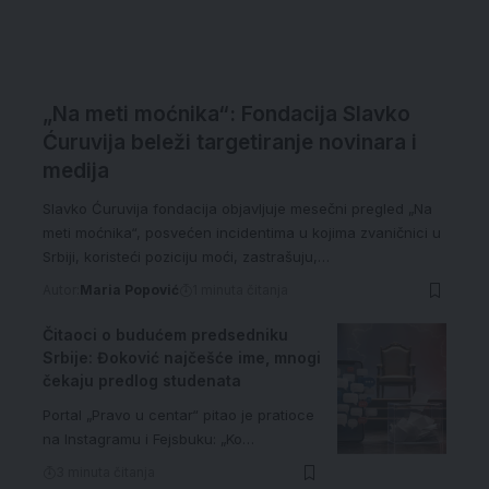
„Na meti moćnika“: Fondacija Slavko
Ćuruvija beleži targetiranje novinara i
medija
Slavko Ćuruvija fondacija objavljuje mesečni pregled „Na
meti moćnika“, posvećen incidentima u kojima zvaničnici u
Srbiji, koristeći poziciju moći, zastrašuju,…
Autor:
Maria Popović
1 minuta čitanja
Čitaoci o budućem predsedniku
Srbije: Đoković najčešće ime, mnogi
čekaju predlog studenata
Portal „Pravo u centar“ pitao je pratioce
na Instagramu i Fejsbuku: „Ko…
3 minuta čitanja