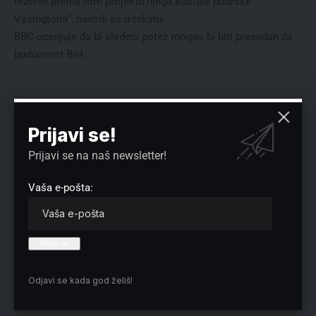
rezerve prema tom projektu njega koštale podrške
Vašingtona”, navodi se u tekstu.
BBC ocenjuje da bi sledeći potez mogao bi biti presudan za
budućnost BiH.
Prijavi se!
Prijavi se na naš newsletter!
Vaša e-pošta:
Odjavi se kada god želiš!