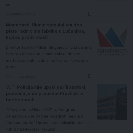
se…
1 minuta čitanja
Monarhisti: Ukinut stimulativni deo
plate radnicima fabrike u Lučanima,
koji su protiv vlasti
Direktor fabrike "Milan Blagojević" u Lučanima
Predrag Ilić ukinuo je stimulativni deo za
martovsku platu radnicima koji su "otvoreno
protiv…
2 minuta čitanja
VJT: Policija nije upala na Filozofski,
pozvana je da preuzme Pravilnik o
bezbednosti
Više javno tužilštvo (VJT) u Beogradu
demantovalo je tvrdnje pojedinih medija o
"novom upadu" Uprave kriminalističke policije
(UPK) na Filozofski fakultet…