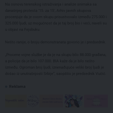
Na osnovu terenskog istraživanja i analize snimaka sa
današnjeg protesta ’15. za 15′, Arhiv javnih skupova
procenjuje da je ovom skupu prisustvovalo između 275.000 i
325.000 ljudi, uz mogućnost da je taj broj bio i veći, naveli su
u objavi na Fejsbuku.⁠
Nešto ranije, o broju demonstranata govorio je i predsednik.⁠
„Procene vojne službe je da je na skupu bilo 88.000 građana,
a policije da je bilo 107.000. BIA kaže da je bilo nešto
između. Ogroman broj ljudi, iznenađujuće veliki broj ljudi je
došao iz unutrašnjosti Srbije“, saopštio je predsednik Vučić.⁠
Reklama