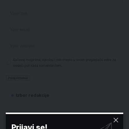
Sačuvaj moje ime, e-poštu i veb mesto u ovom pregledaču veba za
sledeći put kada komentarišem.
Izbor redakcije
Prijavi se!