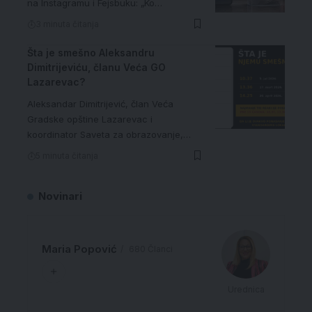
na Instagramu i Fejsbuku: „Ko…
3 minuta čitanja
Šta je smešno Aleksandru
Dimitrijeviću, članu Veća GO
Lazarevac?
Aleksandar Dimitrijević, član Veća
Gradske opštine Lazarevac i
koordinator Saveta za obrazovanje,…
5 minuta čitanja
Novinari
Maria Popović
680 Članci
Urednica