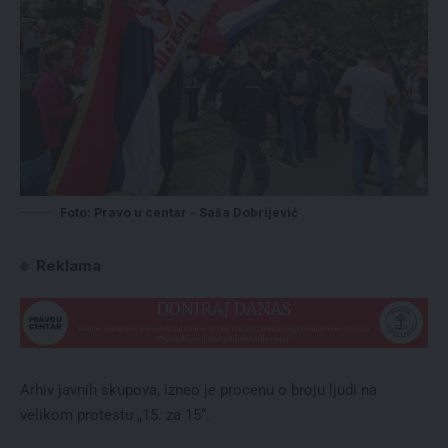
Foto: Pravo u centar - Saša Dobrijević
Reklama
Arhiv javnih skupova, izneo je procenu o broju ljudi na
velikom protestu „15. za 15“.⁠