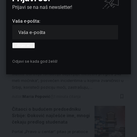
Prijavi se na naš newsletter!
Vaša e-pošta:
„Na meti moćnika“: Fondacija Slavko
Ćuruvija beleži targetiranje novinara i
Odjavi se kada god želiš!
medija
Slavko Ćuruvija fondacija objavljuje mesečni pregled „Na
meti moćnika“, posvećen incidentima u kojima zvaničnici u
Srbiji, koristeći poziciju moći, zastrašuju,…
Autor:
Maria Popović
1 minuta čitanja
Čitaoci o budućem predsedniku
Srbije: Đoković najčešće ime, mnogi
čekaju predlog studenata
Portal „Pravo u centar“ pitao je pratioce