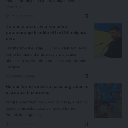
model saradnje sa Kinom, Srbiju dovodi u
"preveliku…
1 minuta čitanja
Zelenski pozdravio konačno
deblokiranje kredita EU od 90 milijardi
evra
Kredit Evropske unije (EU) od 90 milijardi evra
koji je konačno danas usvojen, ojačaće
ukrajinsku vojsku, obezbediti veću otpornost
Ukrajine…
2 minuta čitanja
Humanitarno veče za našu sugrađanku
u sredu u Lazarevcu
Program će trajati od 20 do 23 časa, a publiku
očekuje muzičko veče uz nastup benda
Rogati, kao i goste…
1 minuta čitanja