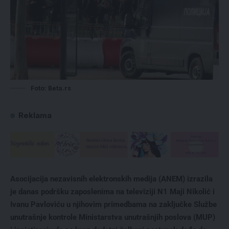
Foto: Beta.rs
Reklama
Asocijacija nezavisnih elektronskih medija (ANEM) izrazila
je danas podršku zaposlenima na televiziji N1 Maji Nikolić i
Ivanu Pavloviću u njihovim primedbama na zaključke Službe
unutrašnje kontrole Ministarstva unutrašnjih poslova (MUP)