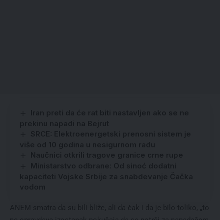
Iran preti da će rat biti nastavljen ako se ne
prekinu napadi na Bejrut
SRCE: Elektroenergetski prenosni sistem je
više od 10 godina u nesigurnom radu
Naučnici otkrili tragove granice crne rupe
Ministarstvo odbrane: Od sinoć dodatni
kapaciteti Vojske Srbije za snabdevanje Čačka
vodom
ANEM smatra da su bili bliže, ali da čak i da je bilo toliko, „to
ne opravdava izostanak pokušaja da se potrči za napadačem