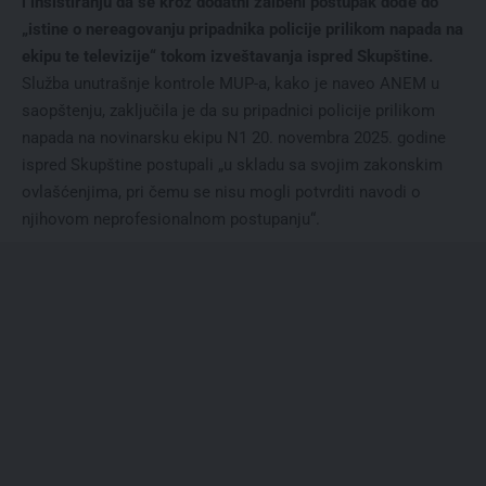
i insistiranju da se kroz dodatni žalbeni postupak dođe do
„istine o nereagovanju pripadnika policije prilikom napada na
ekipu te televizije“ tokom izveštavanja ispred Skupštine.
Služba unutrašnje kontrole MUP-a, kako je naveo ANEM u
saopštenju, zaključila je da su pripadnici policije prilikom
napada na novinarsku ekipu N1 20. novembra 2025. godine
ispred Skupštine postupali „u skladu sa svojim zakonskim
ovlašćenjima, pri čemu se nisu mogli potvrditi navodi o
njihovom neprofesionalnom postupanju“.