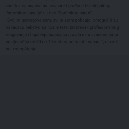
zadatak da napada na novinare i građane iz nelegalnog
‘šatorskog naselja’ u i oko Pionirskog parka“.
„Svojim nereagovanjem, svi prisutni policajci omogućili su
napadaču bekstvo sa lica mesta. Izostanak profesionalnog
reagovanja i hapšenja napadača pravda se u svedočenjima
udaljenošću od 30 do 40 metara od mesta napada“, navodi
se u saopštenju.