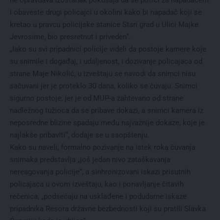
i obaveste drugi policajci u okolini kako bi napadač koji se
kretao u pravcu policijske stanice Stari grad u Ulici Majke
Jevrosime, bio presretnut i priveden“.
„Iako su svi pripadnici policije videli da postoje kamere koje
su snimile i događaj, i udaljenost, i dozivanje policajaca od
strane Maje Nikolić, u izveštaju se navodi da snimci nisu
sačuvani jer je proteklo 30 dana, koliko se čuvaju. Snimci
sigurno postoje, jer je od MUP-a zahtevano od strane
nadležnog tužioca da se pribave dokazi, a snimci kamera iz
neposredne blizine spadaju među najvažnije dokaze, koje je
najlakše pribaviti“, dodaje se u saopštenju.
Kako su naveli, formalno pozivanje na istek roka čuvanja
snimaka predstavlja „još jedan nivo zataškavanja
nereagovanja policije“, a sinhronizovani iskazi prisutnih
policajaca u ovom izveštaju, kao i ponavljanje čitavih
rečenica, „podsećaju na usklađene i podudarne iskaze
pripadnika Resora državne bezbednosti koji su pratili Slavka