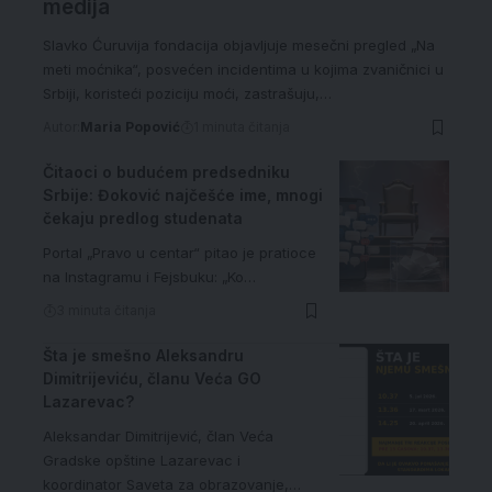
medija
Slavko Ćuruvija fondacija objavljuje mesečni pregled „Na
meti moćnika“, posvećen incidentima u kojima zvaničnici u
Srbiji, koristeći poziciju moći, zastrašuju,…
Autor:
Maria Popović
1 minuta čitanja
Čitaoci o budućem predsedniku
Srbije: Đoković najčešće ime, mnogi
čekaju predlog studenata
Portal „Pravo u centar“ pitao je pratioce
na Instagramu i Fejsbuku: „Ko…
3 minuta čitanja
Šta je smešno Aleksandru
Dimitrijeviću, članu Veća GO
Lazarevac?
Aleksandar Dimitrijević, član Veća
Gradske opštine Lazarevac i
koordinator Saveta za obrazovanje,…