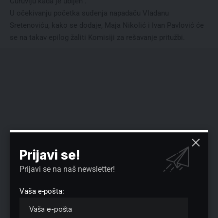
Ćuruviju kada je ubijen“.
U očekivanju početka suđenja napadaču Vladanu
Sretenoviću, kako se dodaje, Maja Nikolić i Ivan Pavlović će
se na takav epilog žaliti Komisiji za rešavanje pritužbi.
Prijavi se!
Prijavi se na naš newsletter!
Vaša e-pošta: