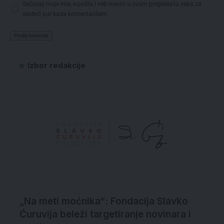
Sačuvaj moje ime, e-poštu i veb mesto u ovom pregledaču veba za
sledeći put kada komentarišem.
Izbor redakcije
„Na meti moćnika“: Fondacija Slavko
Ćuruvija beleži targetiranje novinara i