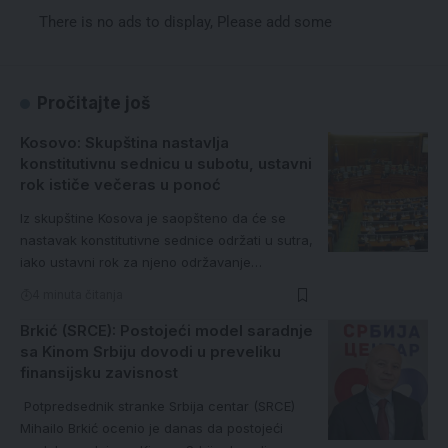
There is no ads to display, Please add some
Pročitajte još
Kosovo: Skupština nastavlja
konstitutivnu sednicu u subotu, ustavni
rok ističe večeras u ponoć
Iz skupštine Kosova je saopšteno da će se
nastavak konstitutivne sednice održati u sutra,
iako ustavni rok za njeno održavanje…
4 minuta čitanja
Brkić (SRCE): Postojeći model saradnje
sa Kinom Srbiju dovodi u preveliku
finansijsku zavisnost
Potpredsednik stranke Srbija centar (SRCE)
Mihailo Brkić ocenio je danas da postojeći