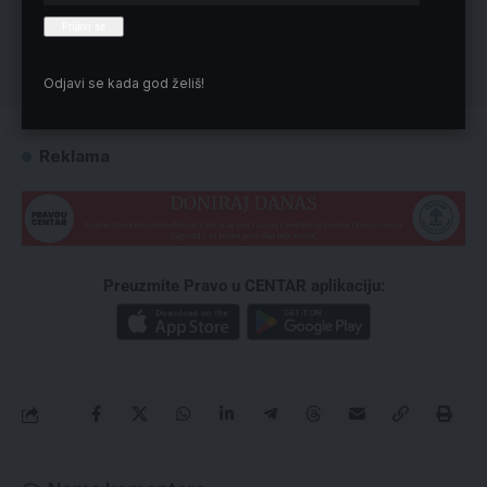
Odjavi se kada god želiš!
Reklama
Preuzmite Pravo u CENTAR aplikaciju: