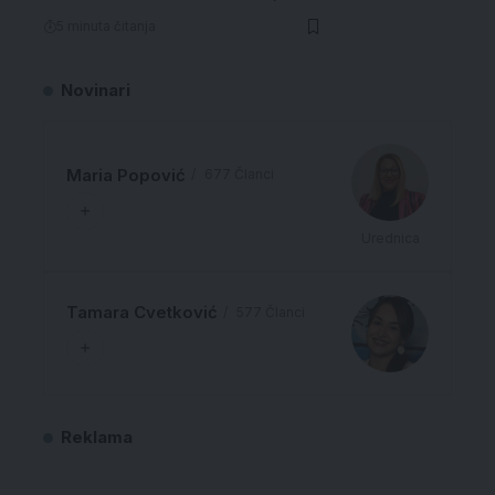
5 minuta čitanja
Novinari
Maria Popović
677 Članci
Urednica
Tamara Cvetković
577 Članci
Reklama