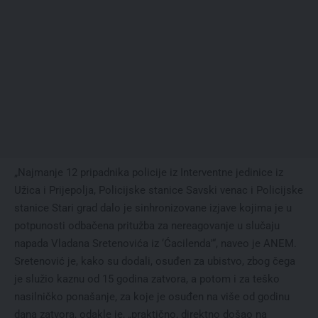
„Najmanje 12 pripadnika policije iz Interventne jedinice iz
Užica i Prijepolja, Policijske stanice Savski venac i Policijske
stanice Stari grad dalo je sinhronizovane izjave kojima je u
potpunosti odbačena pritužba za nereagovanje u slučaju
napada Vladana Sretenovića iz ‘Ćacilenda'“, naveo je ANEM.
Sretenović je, kako su dodali, osuđen za ubistvo, zbog čega
je služio kaznu od 15 godina zatvora, a potom i za teško
nasilničko ponašanje, za koje je osuđen na više od godinu
dana zatvora, odakle je, „praktično, direktno došao na