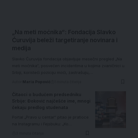
„Na meti moćnika“: Fondacija Slavko
Ćuruvija beleži targetiranje novinara i
medija
Slavko Ćuruvija fondacija objavljuje mesečni pregled „Na
meti moćnika“, posvećen incidentima u kojima zvaničnici u
Srbiji, koristeći poziciju moći, zastrašuju,…
Autor:
Maria Popović
1 minuta čitanja
Čitaoci o budućem predsedniku
Srbije: Đoković najčešće ime, mnogi
čekaju predlog studenata
Portal „Pravo u centar“ pitao je pratioce
na Instagramu i Fejsbuku: „Ko…
3 minuta čitanja