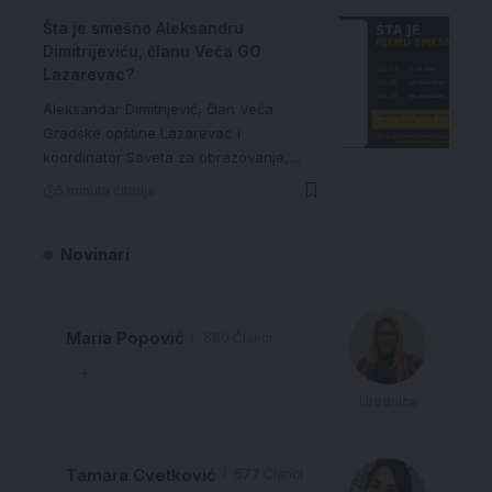
Šta je smešno Aleksandru
Dimitrijeviću, članu Veća GO
Lazarevac?
Aleksandar Dimitrijević, član Veća
Gradske opštine Lazarevac i
koordinator Saveta za obrazovanje,…
5 minuta čitanja
Novinari
Maria Popović
680 Članci
Urednica
Tamara Cvetković
577 Članci