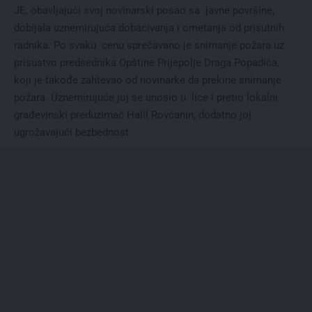
JE, obavljajući svoj novinarski posao sa javne površine,
dobijala uznemirujuća dobacivanja i ometanja od prisutnih
radnika. Po svaku cenu sprečavano je snimanje požara uz
prisustvo predsednika Opštine Prijepolje Draga Popadića,
koji je takođe zahtevao od novinarke da prekine snimanje
požara. Uznemirujuće joj se unosio u lice i pretio lokalni
građevinski preduzimač Halil Rovčanin, dodatno joj
ugrožavajući bezbednost.