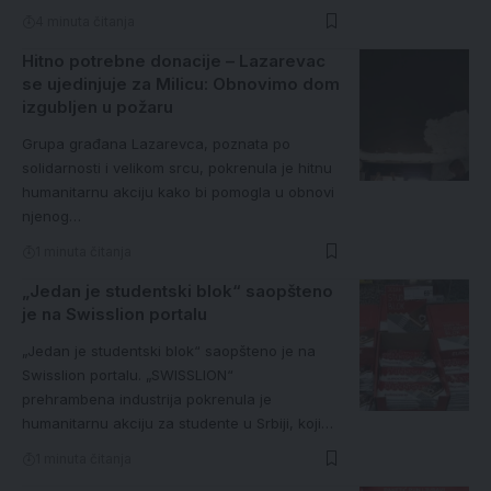
4 minuta čitanja
Hitno potrebne donacije – Lazarevac
se ujedinjuje za Milicu: Obnovimo dom
izgubljen u požaru
Grupa građana Lazarevca, poznata po
solidarnosti i velikom srcu, pokrenula je hitnu
humanitarnu akciju kako bi pomogla u obnovi
njenog…
1 minuta čitanja
„Jedan je studentski blok“ saopšteno
je na Swisslion portalu
„Jedan je studentski blok“ saopšteno je na
Swisslion portalu. „SWISSLION“
prehrambena industrija pokrenula je
humanitarnu akciju za studente u Srbiji, koji…
1 minuta čitanja