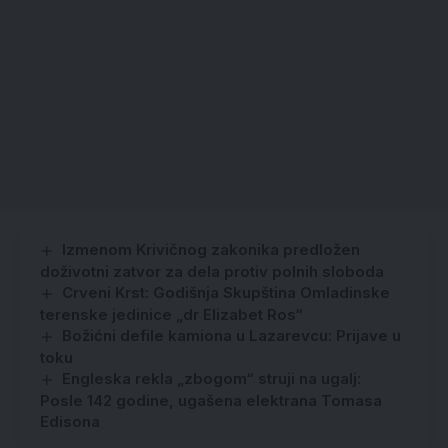
Izmenom Krivičnog zakonika predložen
doživotni zatvor za dela protiv polnih sloboda
Crveni Krst: Godišnja Skupština Omladinske
terenske jedinice „dr Elizabet Ros“
Božićni defile kamiona u Lazarevcu: Prijave u
toku
Engleska rekla „zbogom“ struji na ugalj:
Posle 142 godine, ugašena elektrana Tomasa
Edisona