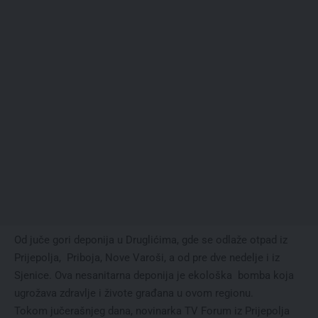
Od juče gori deponija u Druglićima, gde se odlaže otpad iz
Prijepolja, Priboja, Nove Varoši, a od pre dve nedelje i iz
Sjenice. Ova nesanitarna deponija je ekološka bomba koja
ugrožava zdravlje i živote građana u ovom regionu.
Tokom jučerašnjeg dana, novinarka TV Forum iz Prijepolja