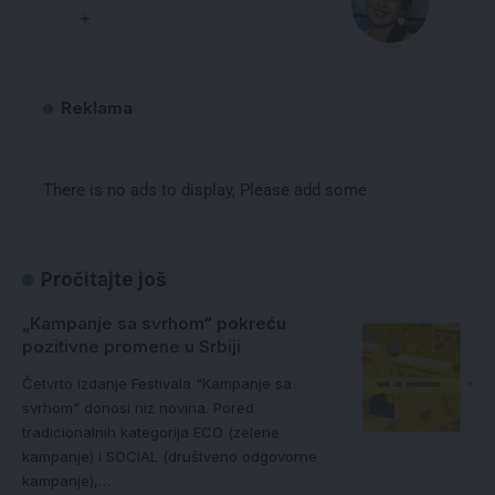
Reklama
There is no ads to display, Please add some
Pročitajte još
„Kampanje sa svrhom“ pokreću
pozitivne promene u Srbiji
Četvrto izdanje Festivala "Kampanje sa
svrhom" donosi niz novina. Pored
tradicionalnih kategorija ECO (zelene
kampanje) i SOCIAL (društveno odgovorne
kampanje),…