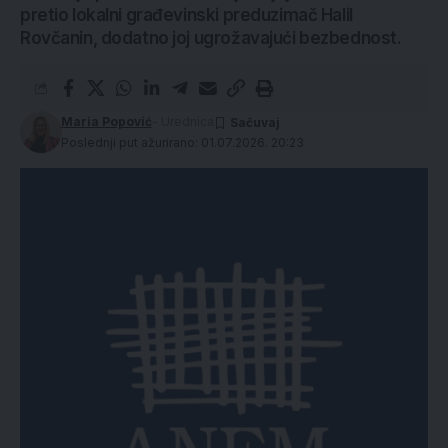
pretio lokalni građevinski preduzimač Halil
Rovčanin, dodatno joj ugrožavajući bezbednost.
Maria Popović
- Urednica
Poslednji put ažurirano: 01.07.2026. 20:23