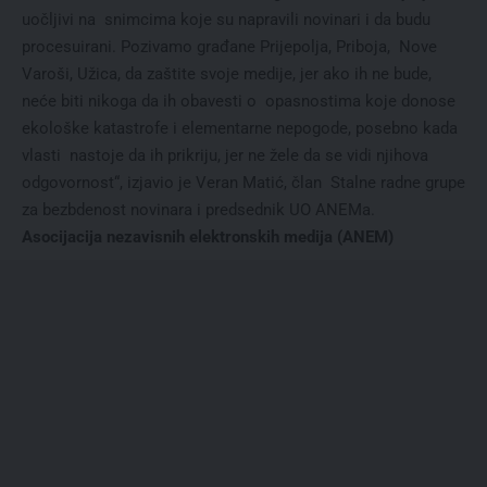
uočljivi na snimcima koje su napravili novinari i da budu
procesuirani. Pozivamo građane Prijepolja, Priboja, Nove
Varoši, Užica, da zaštite svoje medije, jer ako ih ne bude,
neće biti nikoga da ih obavesti o opasnostima koje donose
ekološke katastrofe i elementarne nepogode, posebno kada
vlasti nastoje da ih prikriju, jer ne žele da se vidi njihova
odgovornost“, izjavio je Veran Matić, član Stalne radne grupe
za bezbdenost novinara i predsednik UO ANEMa.
Asocijacija nezavisnih elektronskih medija (ANEM)