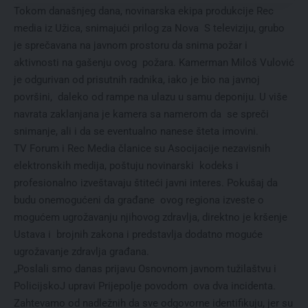
Tokom današnjeg dana, novinarska ekipa produkcije Rec
media iz Užica, snimajući prilog za Nova S televiziju, grubo
je sprečavana na javnom prostoru da snima požar i
aktivnosti na gašenju ovog požara. Kamerman Miloš Vulović
je odgurivan od prisutnih radnika, iako je bio na javnoj
površini, daleko od rampe na ulazu u samu deponiju. U više
navrata zaklanjana je kamera sa namerom da se spreči
snimanje, ali i da se eventualno nanese šteta imovini.
TV Forum i Rec Media članice su Asocijacije nezavisnih
elektronskih medija, poštuju novinarski kodeks i
profesionalno izveštavaju štiteći javni interes. Pokušaj da
budu onemogućeni da građane ovog regiona izveste o
mogućem ugrožavanju njihovog zdravlja, direktno je kršenje
Ustava i brojnih zakona i predstavlja dodatno moguće
ugrožavanje zdravlja građana.
„Poslali smo danas prijavu Osnovnom javnom tužilaštvu i
PolicijskoJ upravi Prijepolje povodom ova dva incidenta.
Zahtevamo od nadležnih da sve odgovorne identifikuju, jer su