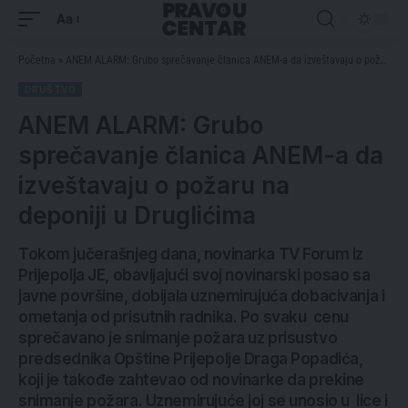
Aa
Početna
»
ANEM ALARM: Grubo sprečavanje članica ANEM-a da izveštavaju o požaru na deponiji u Druglićima
DRUŠTVO
ANEM ALARM: Grubo
sprečavanje članica ANEM-a da
izveštavaju o požaru na
deponiji u Druglićima
Tokom jučerašnjeg dana, novinarka TV Forum iz
Prijepolja JE, obavljajući svoj novinarski posao sa
javne površine, dobijala uznemirujuća dobacivanja i
ometanja od prisutnih radnika. Po svaku cenu
sprečavano je snimanje požara uz prisustvo
predsednika Opštine Prijepolje Draga Popadića,
koji je takođe zahtevao od novinarke da prekine
snimanje požara. Uznemirujuće joj se unosio u lice i