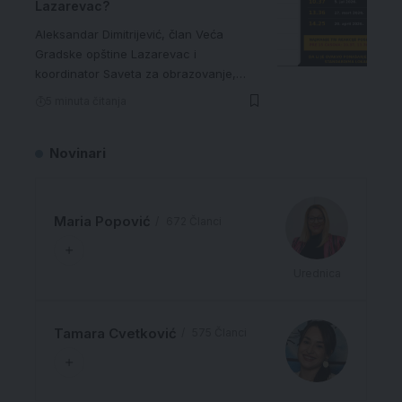
Lazarevac?
Aleksandar Dimitrijević, član Veća
Gradske opštine Lazarevac i
koordinator Saveta za obrazovanje,…
5 minuta čitanja
Novinari
Maria Popović
672 Članci
Urednica
Tamara Cvetković
575 Članci