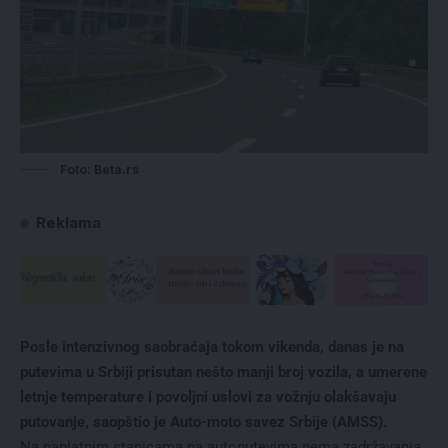
Foto: Beta.rs
Reklama
Posle intenzivnog saobraćaja tokom vikenda, danas je na
putevima u Srbiji prisutan nešto manji broj vozila, a umerene
letnje temperature i povoljni uslovi za vožnju olakšavaju
putovanje, saopštio je Auto-moto savez Srbije (AMSS).
Na naplatnim stanicama na autoputevima nema zadržavanja