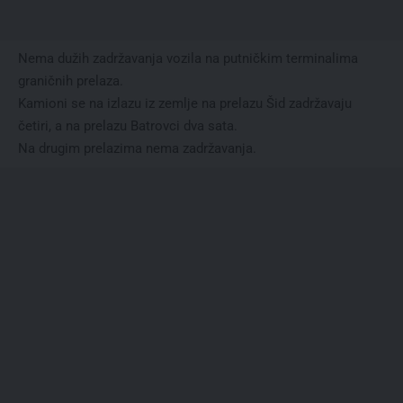
Nema dužih zadržavanja vozila na putničkim terminalima
graničnih prelaza.
Kamioni se na izlazu iz zemlje na prelazu Šid zadržavaju
četiri, a na prelazu Batrovci dva sata.
Na drugim prelazima nema zadržavanja.