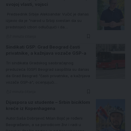
svojoj vlasti, vojsci
Predsednik Srbije Aleksandar Vučić je danas
izjavio da je "narod u Srbiji svestan da su
predstojeći izbori odlučujući i da…
7 minuta čitanja
Sindikati GSP: Grad Beograd časti
privatnike, a kažnjava vozače GSP-a
Tri sindikata Gradskog saobraćajnog
preduzeća (GSP) Beograd saopštila su danas
da Grad Beograd "časti privatnike, a kažnjava
vozače GSP-a", ocenjujući…
2 minuta čitanja
Dijaspora uz studente – Srbin biciklom
kreće iz Kopenhagena
Autor:Saša Dobrijević Milan Bojić je rođeni
Beograđanin, a sa porodicom živi i radi u
Danskoj. Prošle godine je od Kopenhagena…