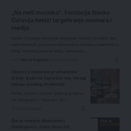
„Na meti moćnika“: Fondacija Slavko
Ćuruvija beleži targetiranje novinara i
medija
Slavko Ćuruvija fondacija objavljuje mesečni pregled „Na
meti moćnika“, posvećen incidentima u kojima zvaničnici u
Srbiji, koristeći poziciju moći, zastrašuju,…
Autor:
Maria Popović
1 minuta čitanja
Čitaoci o budućem predsedniku
Srbije: Đoković najčešće ime, mnogi
čekaju predlog studenata
Portal „Pravo u centar“ pitao je pratioce
na Instagramu i Fejsbuku: „Ko…
3 minuta čitanja
Šta je smešno Aleksandru
Dimitrijeviću, članu Veća GO