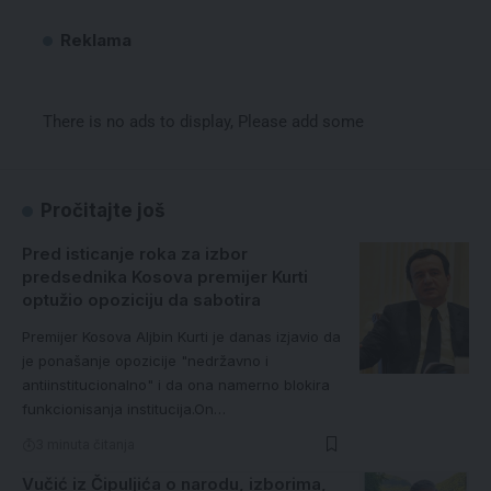
Reklama
There is no ads to display, Please add some
Pročitajte još
Pred isticanje roka za izbor
predsednika Kosova premijer Kurti
optužio opoziciju da sabotira
Premijer Kosova Aljbin Kurti je danas izjavio da
je ponašanje opozicije "nedržavno i
antiinstitucionalno" i da ona namerno blokira
funkcionisanja institucija.On…
3 minuta čitanja
Vučić iz Čipuljića o narodu, izborima,