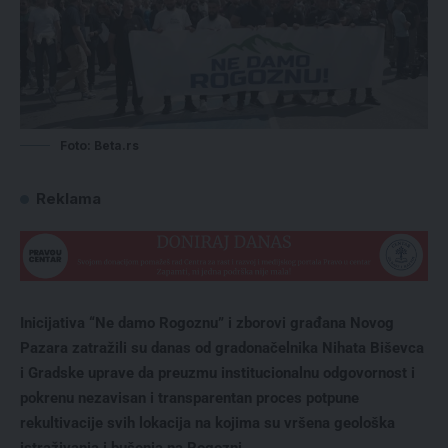
Foto: Beta.rs
Reklama
Inicijativa “Ne damo Rogoznu” i zborovi građana Novog
Pazara zatražili su danas od gradonačelnika Nihata Biševca
i Gradske uprave da preuzmu institucionalnu odgovornost i
pokrenu nezavisan i transparentan proces potpune
rekultivacije svih lokacija na kojima su vršena geološka