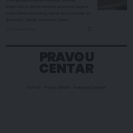
kritikovao je danas ministra prosvete Dejana
Vuka Stankovića zbog izjave da bi rešenje za
gimnaziju "Jovan Jovanović Zmaj"…
1 minuta čitanja
© Portal – Pravo u CENTAR – Powered by
Tembrum