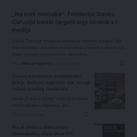
„Na meti moćnika“: Fondacija Slavko
Ćuruvija beleži targetiranje novinara i
medija
Slavko Ćuruvija fondacija objavljuje mesečni pregled „Na
meti moćnika“, posvećen incidentima u kojima zvaničnici u
Srbiji, koristeći poziciju moći, zastrašuju,…
Autor:
Maria Popović
1 minuta čitanja
Čitaoci o budućem predsedniku
Srbije: Đoković najčešće ime, mnogi
čekaju predlog studenata
Portal „Pravo u centar“ pitao je pratioce
na Instagramu i Fejsbuku: „Ko…
3 minuta čitanja
Šta je smešno Aleksandru
Dimitrijeviću, članu Veća GO