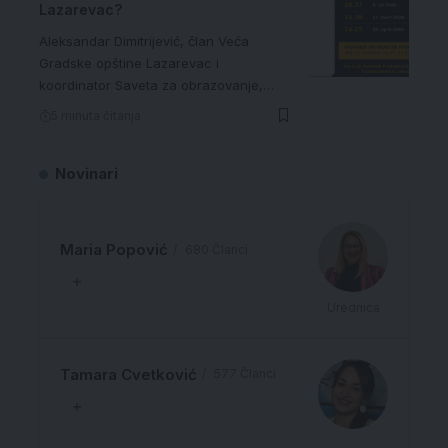
Lazarevac?
Aleksandar Dimitrijević, član Veća
Gradske opštine Lazarevac i
koordinator Saveta za obrazovanje,…
5 minuta čitanja
Novinari
Maria Popović
680 Članci
Urednica
Tamara Cvetković
577 Članci