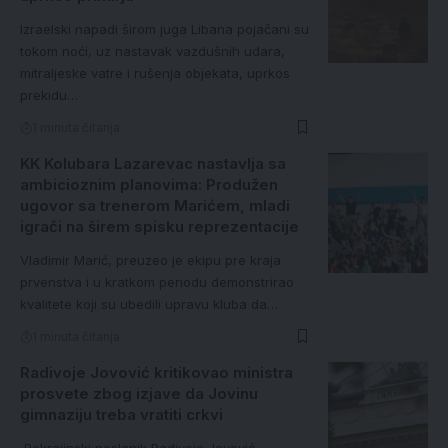
Izraelski napadi širom juga Libana pojačani su
tokom noći, uz nastavak vazdušnih udara,
mitraljeske vatre i rušenja objekata, uprkos
prekidu…
1 minuta čitanja
KK Kolubara Lazarevac nastavlja sa
ambicioznim planovima: Produžen
ugovor sa trenerom Marićem, mladi
igrači na širem spisku reprezentacije
Vladimir Marić, preuzeo je ekipu pre kraja
prvenstva i u kratkom periodu demonstrirao
kvalitete koji su ubedili upravu kluba da…
1 minuta čitanja
Radivoje Jovović kritikovao ministra
prosvete zbog izjave da Jovinu
gimnaziju treba vratiti crkvi
Pokrajinski poslanik Radivoje Jovović