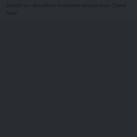
Zatražili su i da troškove kompletne sanacije snosi “Zlatna
Reka”.