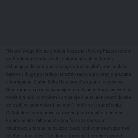
“Nakon svega što su građani Rogozne i Novog Pazara tokom
prethodnog perioda videli i dokumentovali na terenu,
uključujući devastirane lokacije, istražne platforme, isplaku,
bazene i druge posledice istražnih radova, poverenje građana
u kompaniju ‘Zlatna Reka Resources’ potpuno je urušeno.
Smatramo da proces sanacije i rekultivacije Rogozne više ne
može biti pod kontrolom kompanije čije su aktivnosti dovele
do ozbiljne zabrinutosti javnosti”, ističe se u saopštenju.
Od lokalne samouprave zatraženo je da raspiše tender na
kojem će biti izabrana stručna firma za sanaciju i
rekultivaciju terena, te da izbor bude pod kontrolom zborova
građana, inicijative “Ne damo Rogoznu” i stručne javnosti.