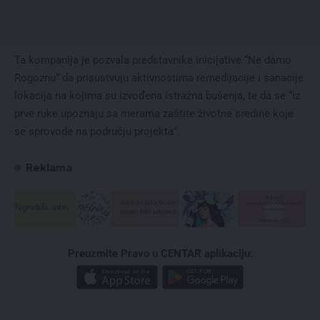
Ta kompanija je pozvala predstavnike inicijative “Ne damo
Rogoznu” da prisustvuju aktivnostima remedijacije i sanacije
lokacija na kojima su izvođena istražna bušenja, te da se “iz
prve ruke upoznaju sa merama zaštite životne sredine koje
se sprovode na području projekta”.
Reklama
Preuzmite Pravo u CENTAR aplikaciju: