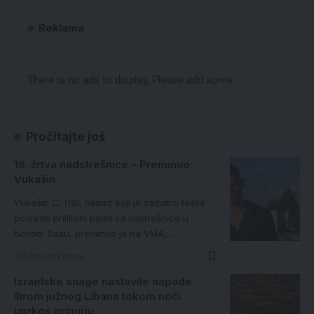
Reklama
There is no ads to display, Please add some
Pročitajte još
16. žrtva nadstrešnice – Preminuo
Vukašin
Vukašin C. (19), mladić koji je zadobio teške
povrede prilikom pada sa nastrešnice u
Novom Sadu, preminuo je na VMA,…
1 minuta čitanja
Izraelske snage nastavile napade
širom južnog Libana tokom noći
uprkos primirju