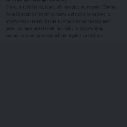
istraživanja i bušenja na Rogozni.
Oni su u saopštenju, reagujući na dopis kompanije “Zlatna
Reka Resources” kojim je najavila planove remedijacije,
monitoringa i rehabilitacije životne sredine na toj planini,
naveli da neće učestvovati ni u kakvim dogovorima,
sastancima, niti procesima koje organizuje ta firma.