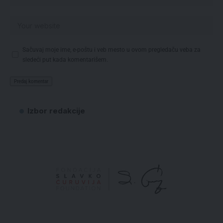
Sačuvaj moje ime, e-poštu i veb mesto u ovom pregledaču veba za
sledeći put kada komentarišem.
Izbor redakcije