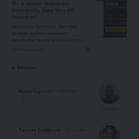
Šta je smešno Aleksandru
Dimitrijeviću, članu Veća GO
Lazarevac?
Aleksandar Dimitrijević, član Veća
Gradske opštine Lazarevac i
koordinator Saveta za obrazovanje,…
5 minuta čitanja
Novinari
Maria Popović
679 Članci
Urednica
Tamara Cvetković
577 Članci