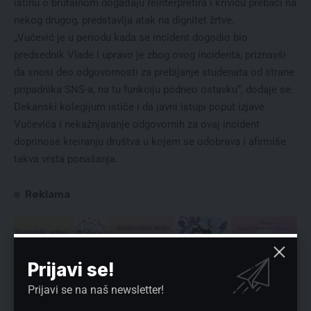
istinu o brutalnom događaju reinterpretira i krivicu prebaci na
nekog drugog, predstavlja atak na dignitet žrtve.
„Vučević je u periodu kada se incident dogodio bio
predsednik Vlade i upravo je zbog ovog incidenta, priznavši
da snosi deo odgovornosti za prebijanje studenata od strane
pripadnika SNS-a, na tu funkciju podneo ostavku“, dodaje se.
Dekanski kolegijum ističe i da javni istupi poput izjave
Vučevića i nekažnjavanje odgovornih za ovaj incident
doprinose kreiranju društva u kojem se odobrava i afirmiše
takva vrsta ponašanja.
Reklama
Prijavi se!
Preuzmite Pravo u CENTAR aplikaciju:
Prijavi se na naš newsletter!