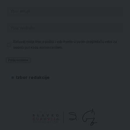
Sačuvaj moje ime, e-poštu i veb mesto u ovom pregledaču veba za
sledeći put kada komentarišem.
Izbor redakcije