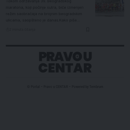
Tokom održavanja 39. Beogradskog
maratona, koji počinje sutra, biće izmenjen
režim saobraćaja na brojnim beogradskim
ulicama, saopšteno je danas.Kako piše…
2 minuta čitanja
© Portal – Pravo u CENTAR – Powered by
Tembrum