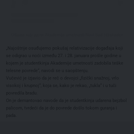
Објава коју дели Akademija umetnosti Novi Sad (@akademijaum
„Najoštrije osuđujemo pokušaj relativizacije događaja koji
se odigrao u noći između 27. i 28. januara prošle godine u
kojem je studentkinja Akademije umetnosti zadobila teške
telesne povrede“, navodi se u saopštenju.
Vučević je izjavio da je reč o devojci „fizički snažnoj, vrlo
visokoj i krupnoj“, koja se, kako je rekao, „tukla“ i u tuči
povredila bradu.
On je demantovao navode da je studentkinja udarena bejzbol
palicom, tvrdeći da je do povrede došlo tokom guranja i
pada.