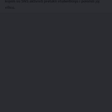
kojem su SNS aktivisti pretukli studentkinju i polomili joj
vilicu.