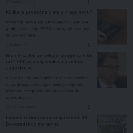
1 minuta čitanja
Kolika je prosečna plata u Kragujevcu?
Prosečna neto plata u Kragujevcu u julu ove
godine iznosila je 92.156 dinara, a to je manje
za 5.679 dinara…
1 minuta čitanja
Bramerc: Još se čekaju istrage za više
od 2.000 osumnjičenih na prostoru
Jugoslavije
Više od 2.000 osumnjičenih za ratne zločine
na području bivše Jugoslavije još nije bilo
predmet istraga nacionalnih pravosuđa,
upozorio je…
2 minuta čitanja
Izmene režima saobraćaja tokom 39.
Beogradskog maratona