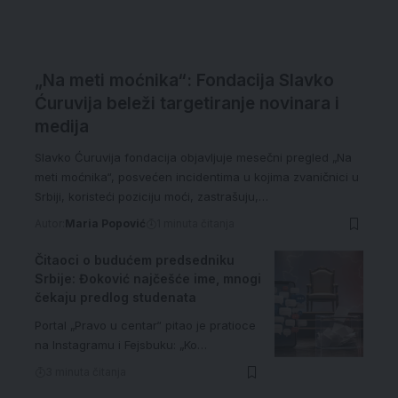
„Na meti moćnika“: Fondacija Slavko
Ćuruvija beleži targetiranje novinara i
medija
Slavko Ćuruvija fondacija objavljuje mesečni pregled „Na
meti moćnika“, posvećen incidentima u kojima zvaničnici u
Srbiji, koristeći poziciju moći, zastrašuju,…
Autor:
Maria Popović
1 minuta čitanja
Čitaoci o budućem predsedniku
Srbije: Đoković najčešće ime, mnogi
čekaju predlog studenata
Portal „Pravo u centar“ pitao je pratioce
na Instagramu i Fejsbuku: „Ko…
3 minuta čitanja