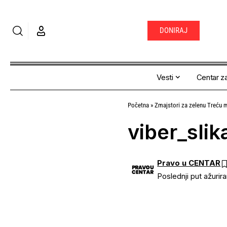
DONIRAJ
Vesti
Centar za
Početna
»
Zmajstori za zelenu Treću m
viber_sli
Pravo u CENTAR
Poslednji put ažurir