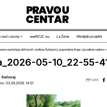
 rast i razvoj
REUC.eu
La Žene
Medijski projekti
esnu nastavljaju aktivnosti: uređena Šušnjarica, popravljene klupe i posađene sadnice
ka_2026-05-10_22-55-4
Podeli
ano: 03.06.2026. 14:51