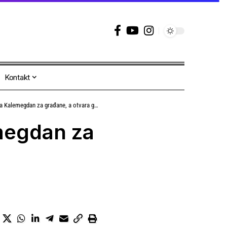
Kontakt
an za građane, a otvara ga za privatno obezbeđenje
megdan za