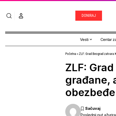
DONIRAJ
Vesti
Centar za
Početna
»
ZLF: Grad Beograd zatvara 
ZLF: Grad
građane, 
obezbeđe
Poslednji put ažurir