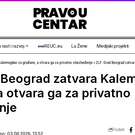
 rast i razvoj
REUC.eu
La Žene
Medijski projekti
Kalemegdan za građane, a otvara ga za privatno obezbeđenje
»
ZLF: Grad Beograd zatvara Kalemegd
 Beograd zatvara Kale
a otvara ga za privatno
nje
Podeli
ano: 03.06.2026. 13:52