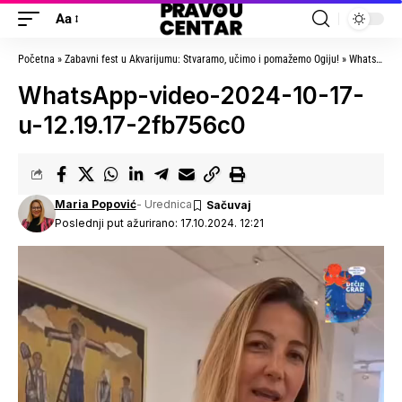
Aa
Početna
»
Zabavni fest u Akvarijumu: Stvaramo, učimo i pomažemo Ogiju!
»
WhatsApp-video-2024-10-17-u-12.19.17-2fb756c0
WhatsApp-video-2024-10-17-
u-12.19.17-2fb756c0
Maria Popović
- Urednica
Poslednji put ažurirano: 17.10.2024. 12:21
Pregledač
video
zapisa