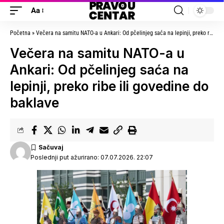
Aa
Početna
»
Večera na samitu NATO-a u Ankari: Od pčelinjeg saća na lepinji, preko ribe ili govedine do baklave
Večera na samitu NATO-a u
Ankari: Od pčelinjeg saća na
lepinji, preko ribe ili govedine do
baklave
Poslednji put ažurirano: 07.07.2026. 22:07