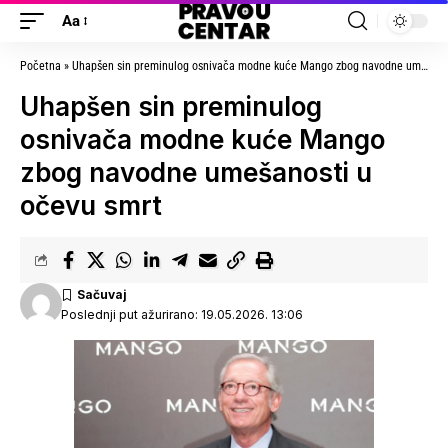
Aa
Početna
»
Uhapšen sin preminulog osnivača modne kuće Mango zbog navodne umešanosti u očevu smrt
Uhapšen sin preminulog
osnivača modne kuće Mango
zbog navodne umešanosti u
očevu smrt
Poslednji put ažurirano: 19.05.2026. 13:06