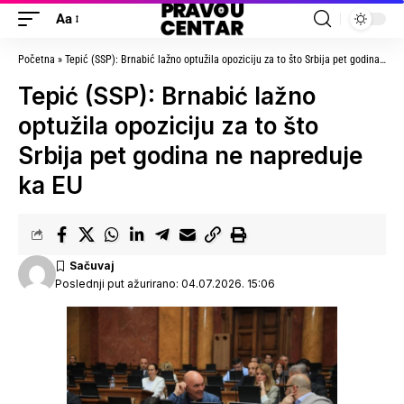
Aa
Početna
»
Tepić (SSP): Brnabić lažno optužila opoziciju za to što Srbija pet godina ne napreduje ka EU
Tepić (SSP): Brnabić lažno
optužila opoziciju za to što
Srbija pet godina ne napreduje
ka EU
Poslednji put ažurirano: 04.07.2026. 15:06