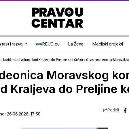
 rast i razvoj
REUC.eu
La Žene
Medijski projekti
 koridora od Adrana kod Kraljeva do Preljine kod Čačka
»
Otvorena deonica Moravskog koridora
deonica Moravskog kor
d Kraljeva do Preljine 
Podeli
ano: 26.06.2026. 17:58