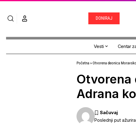
DONIRAJ
Vesti
Centar za
Početna
»
Otvorena deonica Moravskog
Otvorena 
Adrana ko
Poslednji put ažurir