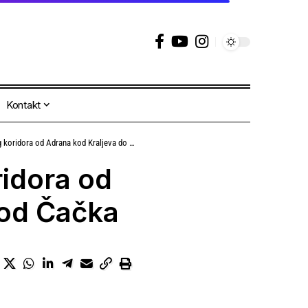
Kontakt
 od Adrana kod Kraljeva do Preljine kod Čačka
idora od
kod Čačka