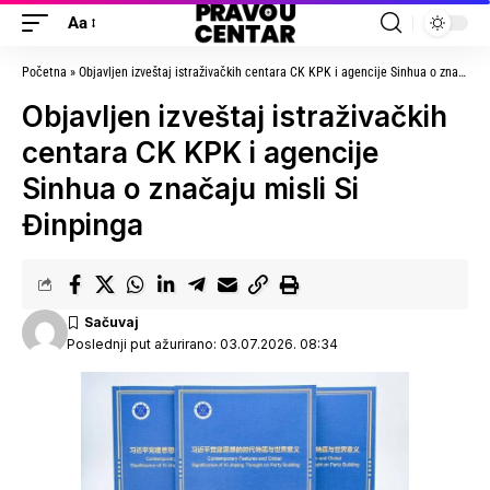
Aa
Početna
»
Objavljen izveštaj istraživačkih centara CK KPK i agencije Sinhua o značaju misli Si Đinpinga
Objavljen izveštaj istraživačkih
centara CK KPK i agencije
Sinhua o značaju misli Si
Đinpinga
Poslednji put ažurirano: 03.07.2026. 08:34