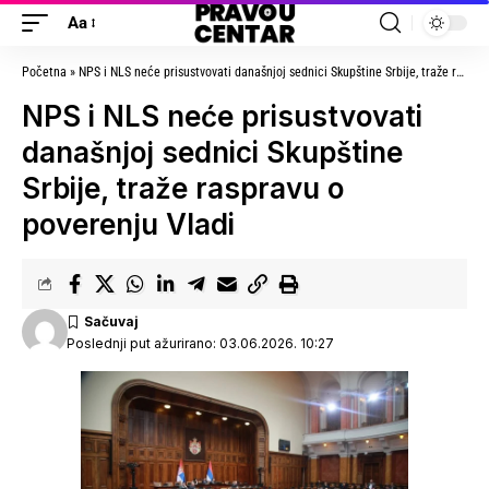
Aa
Početna
»
NPS i NLS neće prisustvovati današnjoj sednici Skupštine Srbije, traže raspravu o poverenju Vladi
NPS i NLS neće prisustvovati
današnjoj sednici Skupštine
Srbije, traže raspravu o
poverenju Vladi
Poslednji put ažurirano: 03.06.2026. 10:27